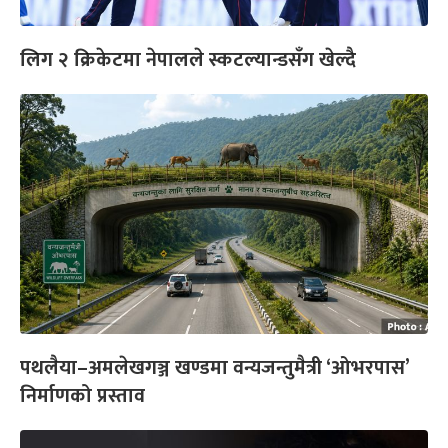
लिग २ क्रिकेटमा नेपालले स्कटल्यान्डसँग खेल्दै
पथलैया–अमलेखगञ्ज खण्डमा वन्यजन्तुमैत्री ‘ओभरपास’
निर्माणको प्रस्ताव