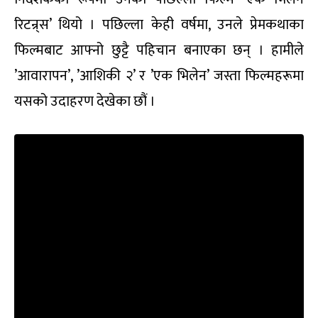
रिटन्र्स’ थियो । पछिल्ला केही वर्षमा, उनले प्रेमकथाका
फिल्मबाट आफ्नो छुट्टै पहिचान बनाएका छन् । हामीले
’आवारापन’, ’आशिकी २’ र ’एक भिलेन’ जस्ता फिल्महरूमा
यसको उदाहरण देखेका छौं ।