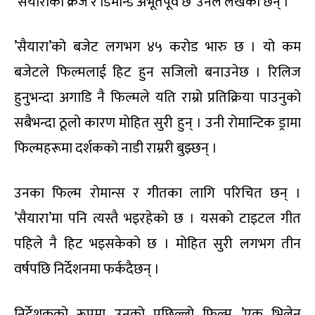
‘सैयाराको क्रेज र डिमान्ड अभूतपूर्व छ’ उनले लेखेका छन् ।
’सैयारा’को बजेट लगभग ४५ करोड भारु छ । यो कम
बजेटले फिल्मलाई हिट हुन सजिलो बनाउनेछ । रिलिज
हुनुभन्दा अगाडि नै फिल्मले यति राम्रो प्रतिक्रिया पाउनुको
सबैभन्दा ठूलो कारण मोहित सुरी हुन् । उनी रोमान्टिक ड्रामा
फिल्महरूमा दर्शकको नाडी राम्ररी बुझ्छन् ।
उनका फिल्म रोमान्स र गीतका लागि परिचित छन् ।
’सैयारा’मा पनि त्यस्तै भइरहेको छ । यसको टाइटल गीत
पहिले नै हिट भइसकेको छ । मोहित सुरी लगभग तीन
वर्षपछि निर्देशनमा फर्कदैछन् ।
निर्देशकको रूपमा उनको पछिल्लो फिल्म ’एक भिलेन