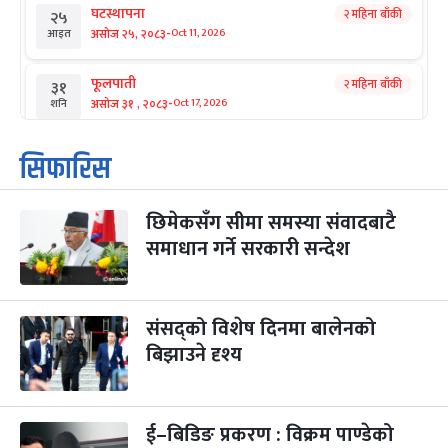
घटस्थापना
२ महिना बाँकी
२५
-
असोज २५, २०८३
Oct 11, 2026
आइत
फूलपाती
२ महिना बाँकी
३१
-
असोज ३१ , २०८३
Oct 17, 2026
शनि
कार्तिक सङ्क्रान्ति
२ महिना बाँकी
१
सिफारिस
-
कार्तिक १, २०८३
Oct 18, 2026
आइत
छिमेकसँग सीमा समस्या संवादबाटै
महानवमी
२ महिना बाँकी
३
-
समाधान गर्ने सरकारी सन्देश
कार्तिक ३, २०८३
Oct 20, 2026
मंगल
विजयादशमी
२ महिना बाँकी
४
-
कार्तिक ४, २०८३
Oct 21, 2026
बुध
संसद्को विशेष दिनमा बालेनको
बिझाउने दृश्य
पापा‌ङ्कुशा एकादशी व्रत
२ महिना बाँकी
५
-
कार्तिक ५, २०८३
Oct 22, 2026
बिहि
ई–बिडिङ प्रकरण : विक्रम पाण्डेको
कुकुर तिहार
३ महिना बाँकी
२२