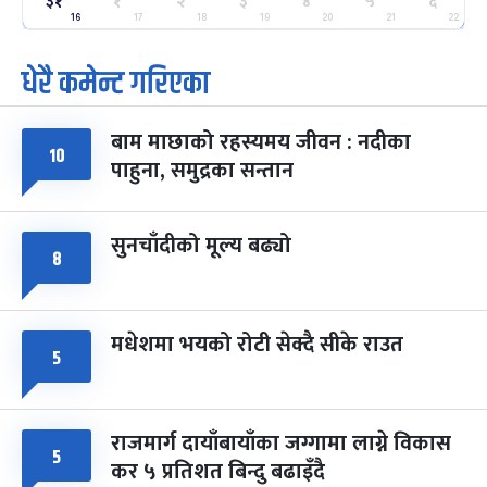
३१
१
२
३
४
५
६
७ महिना बाँकी
२५
-
फाल्गुन २५, २०८३
Mar 9, 2027
मंगल
16
17
18
19
20
21
22
धेरै कमेन्ट गरिएका
पूर्णिमा व्रत
७ महिना बाँकी
७
-
चैत्र ७, २०८३
Mar 21, 2027
आइत
बाम माछाको रहस्यमय जीवन : नदीका
फागुपूर्णिमा
१०
७ महिना बाँकी
८
पाहुना, समुद्रका सन्तान
-
चैत्र ८, २०८३
Mar 22, 2027
सोम
सुनचाँदीको मूल्य बढ्यो
८
मधेशमा भयको रोटी सेक्दै सीके राउत
५
राजमार्ग दायाँबायाँका जग्गामा लाग्ने विकास
५
कर ५ प्रतिशत बिन्दु बढाइँदै