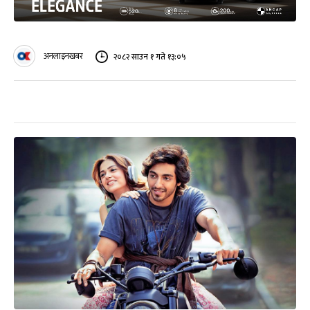
अनलाइनखबर
२०८२ साउन १ गते १३:०५