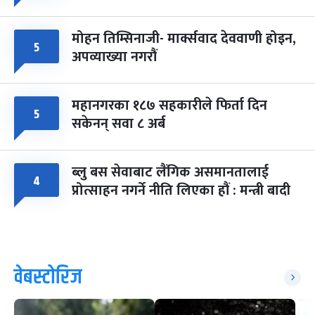
मोहन तिम्सिनाजी- मार्क्सवाद देववाणी होइन,
५
अपव्याख्या नगरौं
महानगरका १८७ सहकारीले फिर्ता दिन
५
सकेनन् सवा ८ अर्ब
ब्लु बस सेवाबाट लैंगिक असमानतालाई
४
प्रोत्साहन नगर्ने नीति लिएका हौं : मन्त्री बादी
वेबस्टोरिज