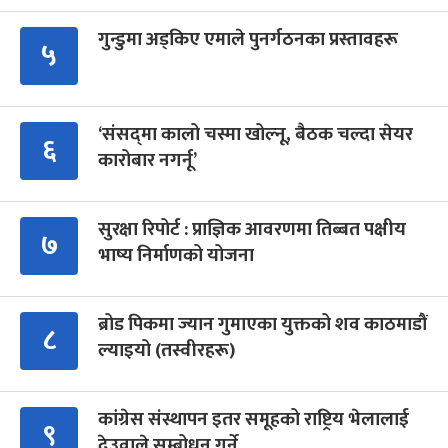
गुन्डुमा अड्किए एमाले पुनर्गठनका प्रस्तावहरू
५
‘संसद्‍मा कालो चस्मा खोल्नू, बैठक चल्दा सेयर
६
कारोबार नगर्नू’
सुरक्षा रिपोर्ट : प्राज्ञिक आवरणमा तिब्बत पक्षीय
७
भाष्य निर्माणको योजना
ब्रोड पिकमा ज्यान गुमाएका युक्तको शव काठमाडौं
८
ल्याइयो (तस्वीरहरू)
कांग्रेस संस्थापन इतर समूहको राष्ट्रिय भेलालाई
९
देउवाले सम्बोधन गर्ने