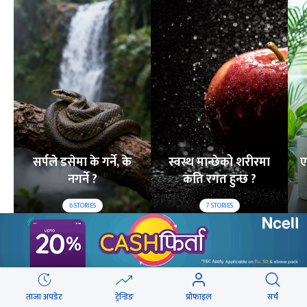
सर्पले डसेमा के गर्ने, के
स्वस्थ मान्छेको शरीरमा
ए
नगर्ने ?
कति रगत हुन्छ ?
6
STORIES
7
STORIES
लोकप्रिय
२४ घण्टा
यो साता
यो महिना
ताजा अपडेट
ट्रेन्डिङ
प्रोफाइल
सर्च