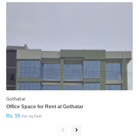
Gothatar
S
Office Space for Rent at Gothatar
H
Rs. 55
R
Per Sq.Feet
‹
›