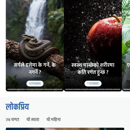
सर्पले डसेमा के गर्ने, के
स्वस्थ मान्छेको शरीरमा
ए
नगर्ने ?
कति रगत हुन्छ ?
6
STORIES
7
STORIES
लोकप्रिय
२४ घण्टा
यो साता
यो महिना