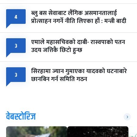
ब्लु बस सेवाबाट लैंगिक असमानतालाई
४
प्रोत्साहन नगर्ने नीति लिएका हौं : मन्त्री बादी
एमाले महासचिवको दाबी- रास्वपाको पतन
३
उदय जत्तिकै छिटो हुन्छ
सिरहामा ज्यान गुमाएका यादवको घटनाबारे
३
छानबिन गर्न समिति गठन
वेबस्टोरिज