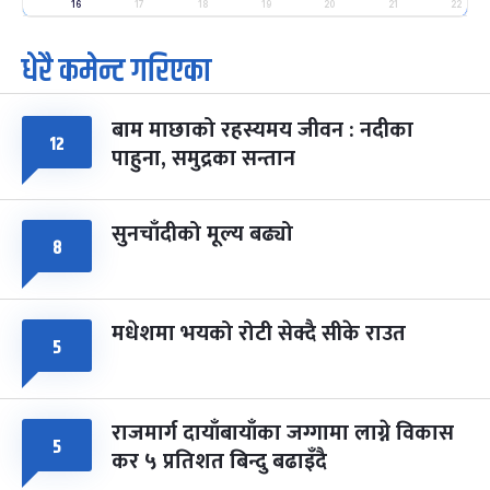
-
फाल्गुन २५, २०८३
Mar 9, 2027
मंगल
16
17
18
19
20
21
22
धेरै कमेन्ट गरिएका
पूर्णिमा व्रत
७ महिना बाँकी
७
-
चैत्र ७, २०८३
Mar 21, 2027
आइत
बाम माछाको रहस्यमय जीवन : नदीका
फागुपूर्णिमा
७ महिना बाँकी
८
१२
पाहुना, समुद्रका सन्तान
-
चैत्र ८, २०८३
Mar 22, 2027
सोम
सुनचाँदीको मूल्य बढ्यो
८
मधेशमा भयको रोटी सेक्दै सीके राउत
५
राजमार्ग दायाँबायाँका जग्गामा लाग्ने विकास
५
कर ५ प्रतिशत बिन्दु बढाइँदै