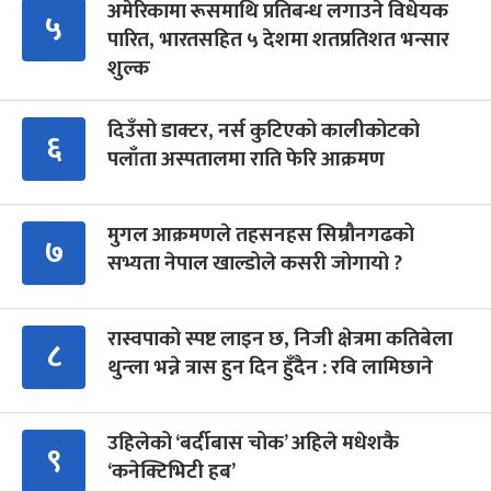
अमेरिकामा रूसमाथि प्रतिबन्ध लगाउने विधेयक
५
पारित, भारतसहित ५ देशमा शतप्रतिशत भन्सार
शुल्क
दिउँसो डाक्टर, नर्स कुटिएको कालीकोटको
६
पलाँता अस्पतालमा राति फेरि आक्रमण
मुगल आक्रमणले तहसनहस सिम्रौनगढको
७
सभ्यता नेपाल खाल्डोले कसरी जोगायो ?
रास्वपाको स्पष्ट लाइन छ, निजी क्षेत्रमा कतिबेला
८
थुन्ला भन्ने त्रास हुन दिन हुँदैन : रवि लामिछाने
उहिलेको ‘बर्दीबास चोक’ अहिले मधेशकै
९
‘कनेक्टिभिटी हब’