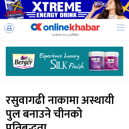
Skip
to
२३ साउन २०८३, शनिबार
content
रसुवागढी नाकामा अस्थायी
पुल बनाउने चीनको
प्रतिबद्धता