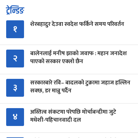
ट्रेन्डिङ
शेरबहादुर देउवा स्वदेश फर्किने समय परिवर्तन
१
बालेनलाई मनीष झाको जवाफ : महान जनादेश
२
पाएको सरकार एक्लो छैन
सरकारबारे रवि– बादलको टुक्रामा जहाज हल्लिन
३
सक्छ, डर मान्नु पर्दैन
अस्तित्व संकटमा परेपछि मोर्चाबन्दीमा जुटे
४
मधेशी-पहिचानवादी दल