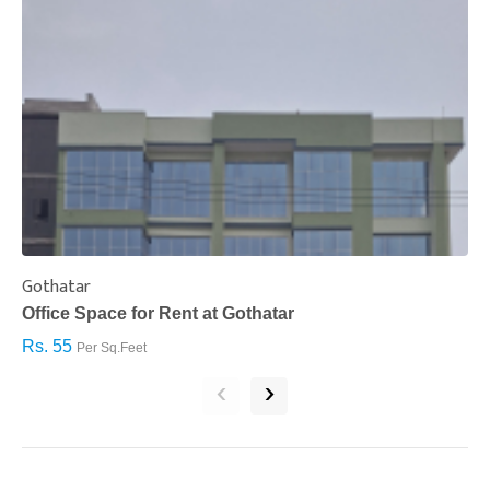
Gothatar
S
Office Space for Rent at Gothatar
H
Rs. 55
R
Per Sq.Feet
‹
›