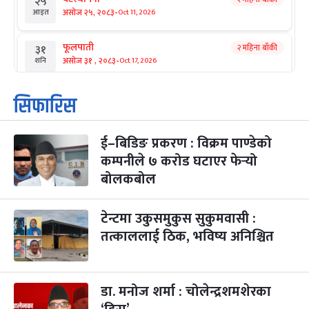
२५
-
असोज २५, २०८३
Oct 11, 2026
आइत
फूलपाती
२ महिना बाँकी
३१
-
असोज ३१ , २०८३
Oct 17, 2026
शनि
कार्तिक सङ्क्रान्ति
२ महिना बाँकी
१
सिफारिस
-
कार्तिक १, २०८३
Oct 18, 2026
आइत
ई–बिडिङ प्रकरण : विक्रम पाण्डेको
महानवमी
२ महिना बाँकी
३
-
कम्पनीले ७ करोड घटाएर फेर्‍यो
कार्तिक ३, २०८३
Oct 20, 2026
मंगल
बोलकबोल
विजयादशमी
२ महिना बाँकी
४
-
कार्तिक ४, २०८३
Oct 21, 2026
बुध
टेन्टमा उकुसमुकुस सुकुमवासी :
तत्काललाई ठिक, भविष्य अनिश्चित
पापा‌ङ्कुशा एकादशी व्रत
२ महिना बाँकी
५
-
कार्तिक ५, २०८३
Oct 22, 2026
बिहि
डा. मनोज शर्मा : चोलेन्द्रशमशेरका
कुकुर तिहार
३ महिना बाँकी
२२
-
कार्तिक २२, २०८३
Nov 8, 2026
आइत