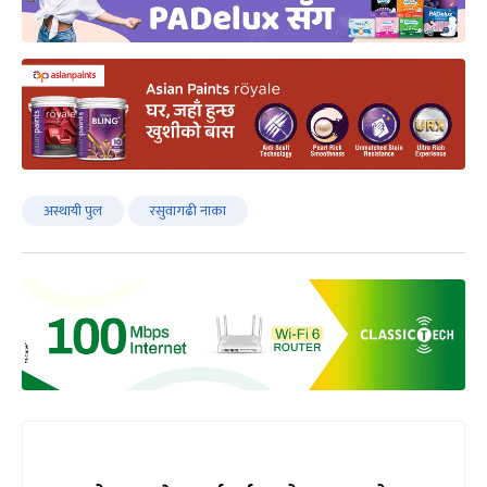
अस्थायी पुल
रसुवागढी नाका