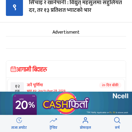
सिँचाइ र खानेपानी : विद्युत् महसुलमा सहुलियत
९
दर, तर १३ प्रतिशत भ्याटको भार
Advertisment
आगामी बिदाहरु
जनै पूर्णिमा
२० दिन बाँकी
१२
-
भाद्र १२, २०८३
Aug 28, 2026
शुक्र
श्रीकृष्ण जन्माष्टमी व्रत
२७ दिन बाँकी
१९
-
भाद्र १९, २०८३
Sep 4, 2026
शुक्र
संविधान दिवस
१ महिना बाँकी
३
ताजा अपडेट
ट्रेन्डिङ
प्रोफाइल
सर्च