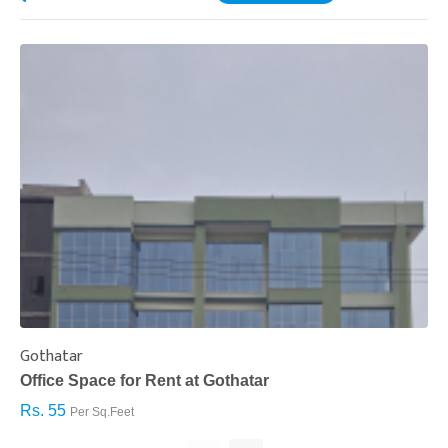
Gothatar
S
Office Space for Rent at Gothatar
H
Rs. 55
R
Per Sq.Feet