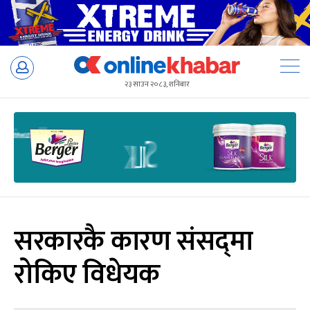
Skip
to
२३ साउन २०८३, शनिबार
content
सरकारकै कारण संसद्‌मा
रोकिए विधेयक