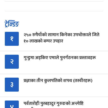
ट्रेन्डिङ
२५० रुपैयाँको सामान किनेका उपभोक्ताले जिते
१
१० लाखको बम्पर उपहार
गुन्डुमा अड्किए एमाले पुनर्गठनका प्रस्तावहरू
२
प्रज्ञाका तीन कुलपतिको शपथ (तस्वीरहरू)
३
पर्वतारोही पुरबहादुर गुरुङको अन्त्येष्टि
४