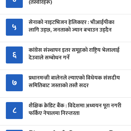
(तस्वीरहरू)
सेनाको नाइटभिजन हेलिकप्टर : भीआईपीका
५
लागि उड्छ, जनताको ज्यान बचाउन उड्दैन
कांग्रेस संस्थापन इतर समूहको राष्ट्रिय भेलालाई
६
देउवाले सम्बोधन गर्ने
प्रधानमन्त्री बालेनले ल्याएको विधेयक संसदीय
७
समितिबाट जस्ताको तस्तै सदर
शैक्षिक क्रेडिट बैंक : विदेशमा अध्ययन पूरा नगरी
८
फर्किए नेपालमा निरन्तरता