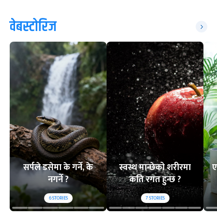
वेबस्टोरिज
सर्पले डसेमा के गर्ने, के
स्वस्थ मान्छेको शरीरमा
ए
नगर्ने ?
कति रगत हुन्छ ?
6
STORIES
7
STORIES