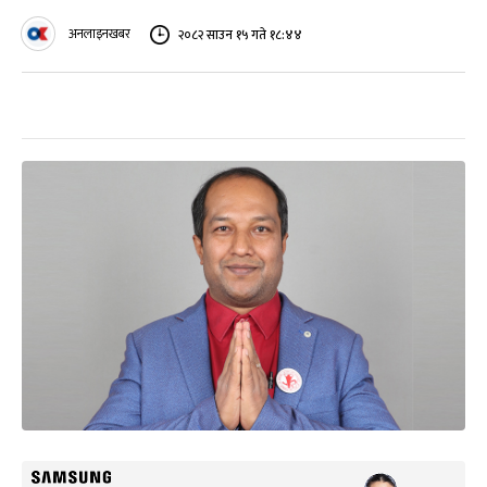
अनलाइनखबर
२०८२ साउन १५ गते १८:४४