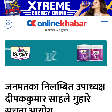
Skip
to
२२ साउन २०८३, शुक्रबार
content
जनमतका निलम्बित उपाध्यक्ष
दीपककुमार साहले गुहारे
सूचना आयोग