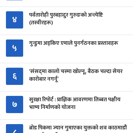
पर्वतारोही पुरबहादुर गुरुङको अन्त्येष्टि
४
(तस्वीरहरू)
गुन्डुमा अड्किए एमाले पुनर्गठनका प्रस्तावहरू
५
‘संसद्‍मा कालो चस्मा खोल्नू, बैठक चल्दा सेयर
६
कारोबार नगर्नू’
सुरक्षा रिपोर्ट : प्राज्ञिक आवरणमा तिब्बत पक्षीय
७
भाष्य निर्माणको योजना
ब्रोड पिकमा ज्यान गुमाएका युक्तको शव काठमाडौं
८