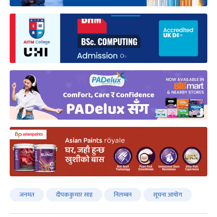
जनमत
दीपककुमार साह
निलम्बन
सूचना आयोग