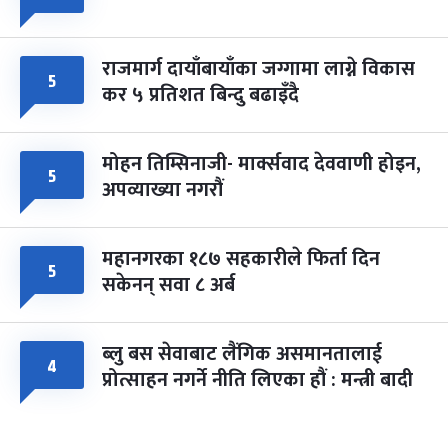
राजमार्ग दायाँबायाँका जग्गामा लाग्ने विकास
५
कर ५ प्रतिशत बिन्दु बढाइँदै
मोहन तिम्सिनाजी- मार्क्सवाद देववाणी होइन,
५
अपव्याख्या नगरौं
महानगरका १८७ सहकारीले फिर्ता दिन
५
सकेनन् सवा ८ अर्ब
ब्लु बस सेवाबाट लैंगिक असमानतालाई
४
प्रोत्साहन नगर्ने नीति लिएका हौं : मन्त्री बादी