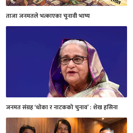
ताजा जनमतले भत्काएका चुनावी भाष्य
जनमत संग्रह ‘धोका र नाटकको चुनाव’ : शेख हसिना