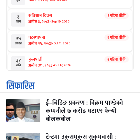
संविधान दिवस
१ महिना बाँकी
३
-
असोज ३, २०८३
Sep 19, 2026
शनि
घटस्थापना
२ महिना बाँकी
२५
-
असोज २५, २०८३
Oct 11, 2026
आइत
फूलपाती
२ महिना बाँकी
३१
-
असोज ३१ , २०८३
Oct 17, 2026
शनि
कार्तिक सङ्क्रान्ति
२ महिना बाँकी
१
सिफारिस
-
कार्तिक १, २०८३
Oct 18, 2026
आइत
ई–बिडिङ प्रकरण : विक्रम पाण्डेको
महानवमी
२ महिना बाँकी
३
-
कम्पनीले ७ करोड घटाएर फेर्‍यो
कार्तिक ३, २०८३
Oct 20, 2026
मंगल
बोलकबोल
विजयादशमी
२ महिना बाँकी
४
-
कार्तिक ४, २०८३
Oct 21, 2026
बुध
टेन्टमा उकुसमुकुस सुकुमवासी :