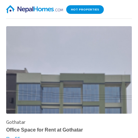
HOT PROPERTIES
Gothatar
S
Office Space for Rent at Gothatar
H