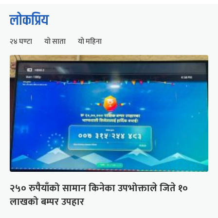
लोकप्रिय
२४ घण्टा
यो साता
यो महिना
२५० रुपैयाँको सामान किनेका उपभोक्ताले जिते १०
लाखको बम्पर उपहार