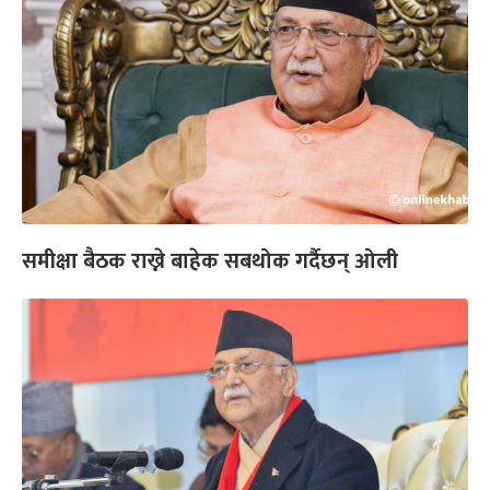
समीक्षा बैठक राख्ने बाहेक सबथोक गर्दैछन् ओली