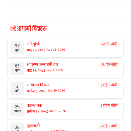
आगामी बिदाहरु
जनै पूर्णिमा
२२ दिन बाँकी
१२
-
भाद्र १२, २०८३
Aug 28, 2026
शुक्र
श्रीकृष्ण जन्माष्टमी व्रत
२९ दिन बाँकी
१९
-
भाद्र १९, २०८३
Sep 4, 2026
शुक्र
संविधान दिवस
१ महिना बाँकी
३
-
असोज ३, २०८३
Sep 19, 2026
शनि
घटस्थापना
२ महिना बाँकी
२५
-
असोज २५, २०८३
Oct 11, 2026
आइत
फूलपाती
२ महिना बाँकी
३१