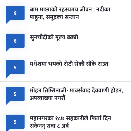
बाम माछाको रहस्यमय जीवन : नदीका
फागुपूर्णिमा
७ महिना बाँकी
८
९
पाहुना, समुद्रका सन्तान
-
चैत्र ८, २०८३
Mar 22, 2027
सोम
सुनचाँदीको मूल्य बढ्यो
८
मधेशमा भयको रोटी सेक्दै सीके राउत
५
मोहन तिम्सिनाजी- मार्क्सवाद देववाणी होइन,
५
अपव्याख्या नगरौं
महानगरका १८७ सहकारीले फिर्ता दिन
५
सकेनन् सवा ८ अर्ब