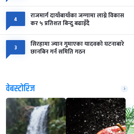
राजमार्ग दायाँबायाँका जग्गामा लाग्ने विकास
४
कर ५ प्रतिशत बिन्दु बढाइँदै
सिरहामा ज्यान गुमाएका यादवको घटनाबारे
३
छानबिन गर्न समिति गठन
वेबस्टोरिज