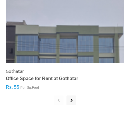
Gothatar
S
Office Space for Rent at Gothatar
H
Rs. 55
R
Per Sq.Feet
‹
›