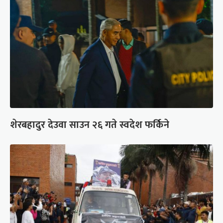
शेरबहादुर देउवा साउन २६ गते स्वदेश फर्किने