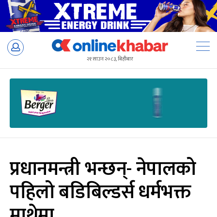
Skip
to
२१ साउन २०८३, बिहीबार
content
प्रधानमन्त्री भन्छन्- नेपालको
पहिलो बडिबिल्डर्स धर्मभक्त
माथेमा