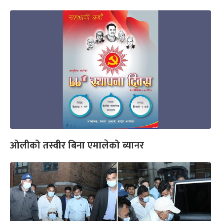
ओलीको तस्वीर बिना एमालेको ब्यानर