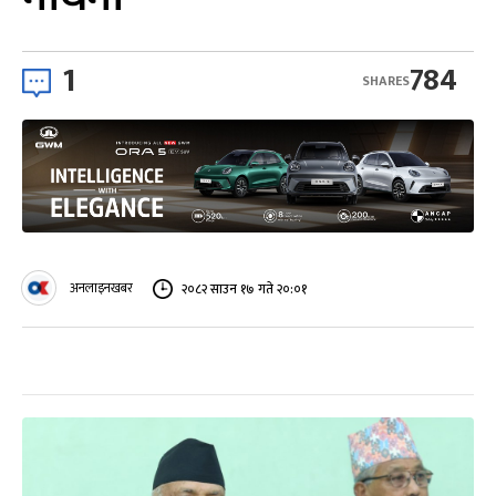
1
784
SHARES
अनलाइनखबर
२०८२ साउन १७ गते २०:०१