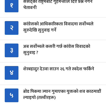
संसद्को रोष्ट्रमबाटै गृहमन्त्रीले दिए प्रश्न नगर्न
१
चेतावनी
कांग्रेसको आधिकारिकता विवादमा सर्वोच्चले
२
सुरुदेखि सुनुवाइ गर्ने
अब सर्वोच्चले कसरी गर्छ कांग्रेस विवादको
३
सुनुवाइ ?
शेरबहादुर देउवा साउन २६ गते स्वदेश फर्किने
४
ब्रोड पिकमा ज्यान गुमाएका युक्तको शव काठमाडौं
५
ल्याइयो (तस्वीरहरू)