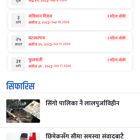
-
भाद्र १९, २०८३
Sep 4, 2026
शुक्र
संविधान दिवस
१ महिना बाँकी
३
-
असोज ३, २०८३
Sep 19, 2026
शनि
घटस्थापना
२ महिना बाँकी
२५
-
असोज २५, २०८३
Oct 11, 2026
आइत
फूलपाती
२ महिना बाँकी
३१
-
असोज ३१ , २०८३
Oct 17, 2026
शनि
कार्तिक सङ्क्रान्ति
२ महिना बाँकी
१
सिफारिस
-
कार्तिक १, २०८३
Oct 18, 2026
आइत
सिंगो पालिका नै लालपुर्जाविहीन
महानवमी
२ महिना बाँकी
३
-
कार्तिक ३, २०८३
Oct 20, 2026
मंगल
विजयादशमी
२ महिना बाँकी
४
-
कार्तिक ४, २०८३
Oct 21, 2026
बुध
छिमेकसँग सीमा समस्या संवादबाटै