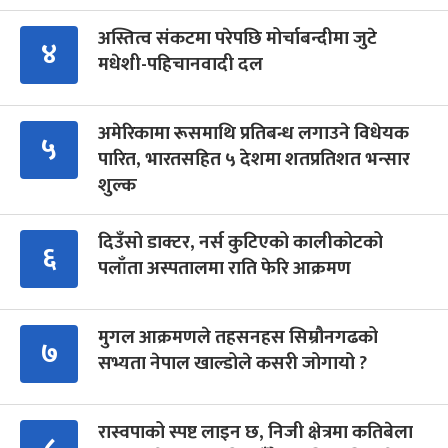
अस्तित्व संकटमा परेपछि मोर्चाबन्दीमा जुटे
४
मधेशी-पहिचानवादी दल
अमेरिकामा रूसमाथि प्रतिबन्ध लगाउने विधेयक
५
पारित, भारतसहित ५ देशमा शतप्रतिशत भन्सार
शुल्क
दिउँसो डाक्टर, नर्स कुटिएको कालीकोटको
६
पलाँता अस्पतालमा राति फेरि आक्रमण
मुगल आक्रमणले तहसनहस सिम्रौनगढको
७
सभ्यता नेपाल खाल्डोले कसरी जोगायो ?
रास्वपाको स्पष्ट लाइन छ, निजी क्षेत्रमा कतिबेला