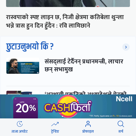
रास्वपाको स्पष्ट लाइन छ, निजी क्षेत्रमा कतिबेला थुन्ला
भन्ने त्रास हुन दिन हुँदैन : रवि लामिछाने
छुटाउनुभयो कि ?
संसद्लाई टेर्दैनन् प्रधानमन्त्री, लाचार
छन् सभामुख
‘अस्थायी प्रकृतिको अध्यादेशले ऐनको
व्यवस्था विस्थापित गर्न सक्दैन’
सरकार-प्रसाईं लुकामारी : छिनमै
ताजा अपडेट
ट्रेन्डिङ
प्रोफाइल
सर्च
पक्राउ, तुरुन्तै रिहा