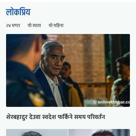
लोकप्रिय
२४ घण्टा
यो साता
यो महिना
शेरबहादुर देउवा स्वदेश फर्किने समय परिवर्तन