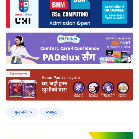
प्रमुख सचेतक
सभामुख