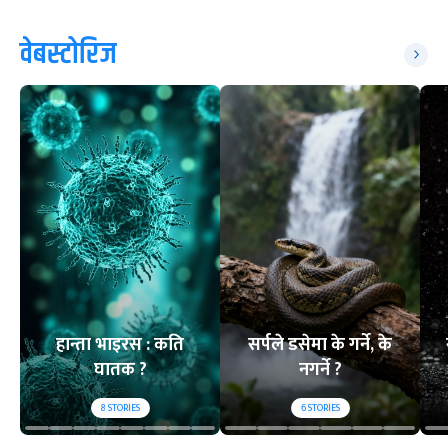
वेबस्टोरिज
हान्ता भाइरस : कति
सर्पले डसेमा के गर्ने, के
घातक ?
नगर्ने ?
8
STORIES
6
STORIES