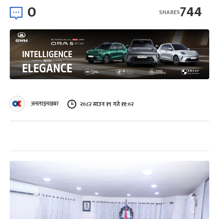
0
744
SHARES
अनलाइनखबर
२०८२ साउन १९ गते ११:०२