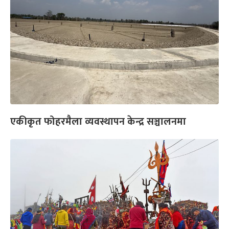
एकीकृत फोहरमैला व्यवस्थापन केन्द्र सञ्चालनमा