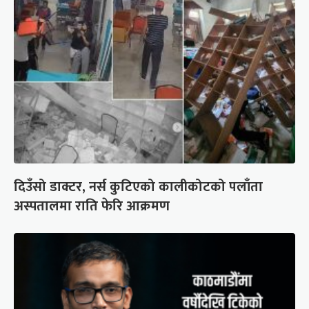
दिउँसो डाक्टर, नर्स कुटिएको कालीकोटको पलाँता
अस्पतालमा राति फेरि आक्रमण