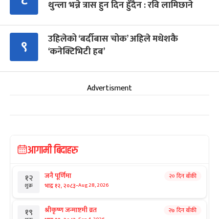
८
थुन्ला भन्ने त्रास हुन दिन हुँदैन : रवि लामिछाने
उहिलेको ‘बर्दीबास चोक’ अहिले मधेशकै
९
‘कनेक्टिभिटी हब’
Advertisment
आगामी बिदाहरु
जनै पूर्णिमा
२० दिन बाँकी
१२
-
भाद्र १२, २०८३
Aug 28, 2026
शुक्र
श्रीकृष्ण जन्माष्टमी व्रत
२७ दिन बाँकी
१९