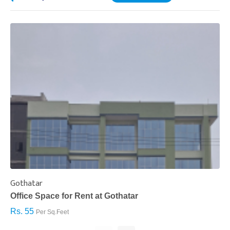
Gothatar
S
Office Space for Rent at Gothatar
H
Rs. 55
R
Per Sq.Feet