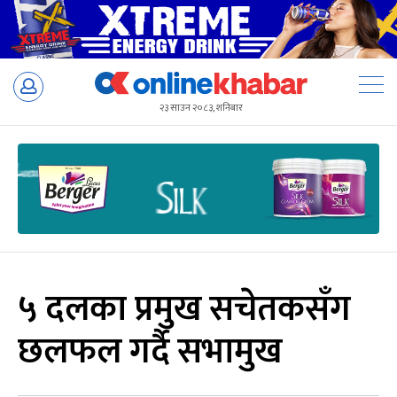
Skip
to
२३ साउन २०८३, शनिबार
content
५ दलका प्रमुख सचेतकसँग
छलफल गर्दै सभामुख