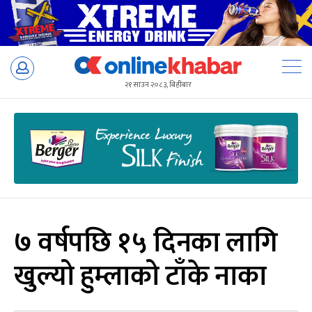
Skip
to
२१ साउन २०८३, बिहीबार
content
७ वर्षपछि १५ दिनका लागि
खुल्यो हुम्लाको टाँके नाका