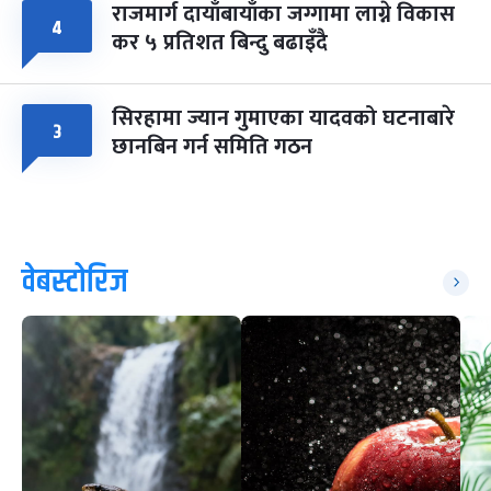
राजमार्ग दायाँबायाँका जग्गामा लाग्ने विकास
४
कर ५ प्रतिशत बिन्दु बढाइँदै
सिरहामा ज्यान गुमाएका यादवको घटनाबारे
३
छानबिन गर्न समिति गठन
वेबस्टोरिज