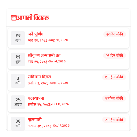
आगामी बिदाहरु
जनै पूर्णिमा
२२ दिन बाँकी
१२
-
भाद्र १२, २०८३
Aug 28, 2026
शुक्र
श्रीकृष्ण जन्माष्टमी व्रत
२९ दिन बाँकी
१९
-
भाद्र १९, २०८३
Sep 4, 2026
शुक्र
संविधान दिवस
१ महिना बाँकी
३
-
असोज ३, २०८३
Sep 19, 2026
शनि
घटस्थापना
२ महिना बाँकी
२५
-
असोज २५, २०८३
Oct 11, 2026
आइत
फूलपाती
२ महिना बाँकी
३१
-
असोज ३१ , २०८३
Oct 17, 2026
शनि