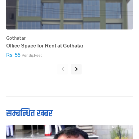
Gothatar
S
Office Space for Rent at Gothatar
H
Rs. 55
R
Per Sq.Feet
‹
›
सम्बन्धित खबर