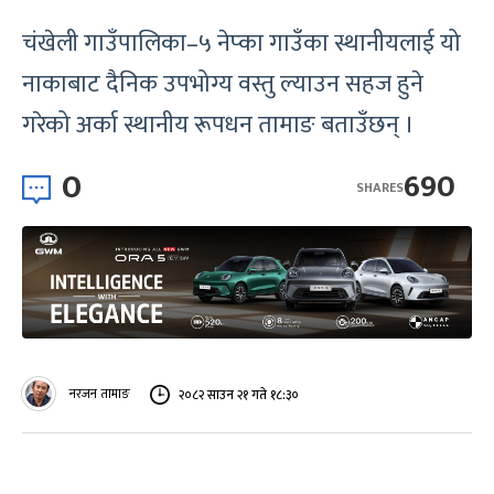
चंखेली गाउँपालिका–५ नेप्का गाउँका स्थानीयलाई यो
नाकाबाट दैनिक उपभोग्य वस्तु ल्याउन सहज हुने
गरेको अर्का स्थानीय रूपधन तामाङ बताउँछन् ।
0
690
SHARES
नरजन तामाङ
२०८२ साउन २१ गते १८:३०