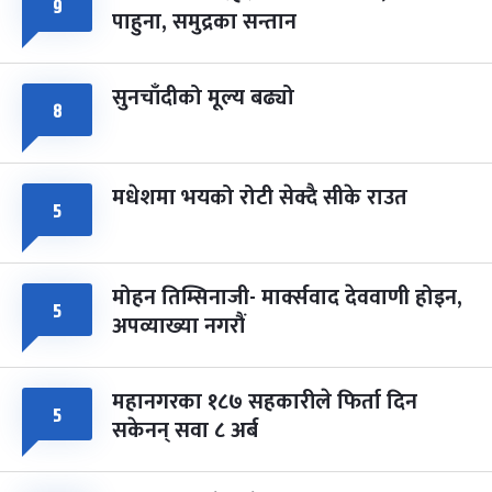
७ महिना बाँकी
८
९
पाहुना, समुद्रका सन्तान
-
चैत्र ८, २०८३
Mar 22, 2027
सोम
सुनचाँदीको मूल्य बढ्यो
८
मधेशमा भयको रोटी सेक्दै सीके राउत
५
मोहन तिम्सिनाजी- मार्क्सवाद देववाणी होइन,
५
अपव्याख्या नगरौं
महानगरका १८७ सहकारीले फिर्ता दिन
५
सकेनन् सवा ८ अर्ब