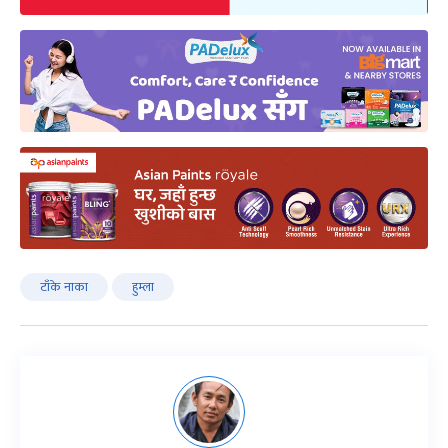
टाँके नाका
हुम्ला