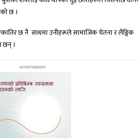
र बुवाको शवलाई काँध थापेका दुई छोरीहरूले त्यसपछि धान
नेको छ ।
 एकातिर छ नै साथमा उनीहरूले सामाजिक चेतना र लैङ्गिक
 छन् ।