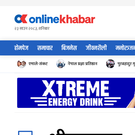
Skip
to
content
२३ साउन २०८३, शनिबार
होमपेज
समाचार
बिजनेस
जीवनशैली
मनोरञ्ज
एमाले-संकट
नेपाल प्रज्ञा प्रतिष्ठान
पुरबहादुर ग