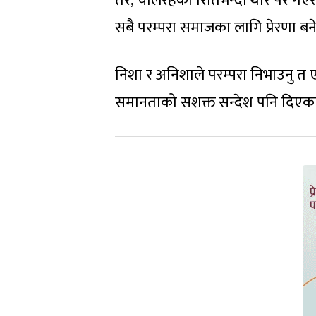
तर, चलिरहेको रितिभन्दा थोरै पर गए
सबै परम्परा समाजका लागि प्रेरणा ब
निशा र अनिशाले परम्परा निभाउनु त
समानताको सशक्त सन्देश पनि दिएका