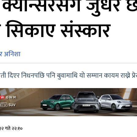
क्यान्सरसँग जुधेरै 
नि सिकाए संस्कार
 र अनिशा
ी दिएर निधनपछि पनि बुवामाथि यो सम्मान कायम राख्ने प्रेर
२ गते २२:१०