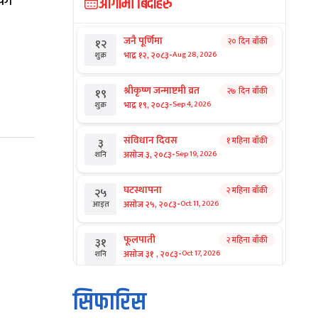
ेका
आगामी बिदाहरु
जनै पूर्णिमा
२० दिन बाँकी
१२
-
भाद्र १२, २०८३
Aug 28, 2026
शुक्र
श्रीकृष्ण जन्माष्टमी व्रत
२७ दिन बाँकी
१९
-
भाद्र १९, २०८३
Sep 4, 2026
शुक्र
संविधान दिवस
१ महिना बाँकी
३
-
असोज ३, २०८३
Sep 19, 2026
शनि
घटस्थापना
२ महिना बाँकी
२५
-
असोज २५, २०८३
Oct 11, 2026
आइत
फूलपाती
२ महिना बाँकी
३१
-
असोज ३१ , २०८३
Oct 17, 2026
शनि
कार्तिक सङ्क्रान्ति
२ महिना बाँकी
१
सिफारिस
-
कार्तिक १, २०८३
Oct 18, 2026
आइत