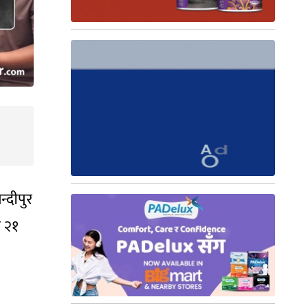
्दीपुर
र २१