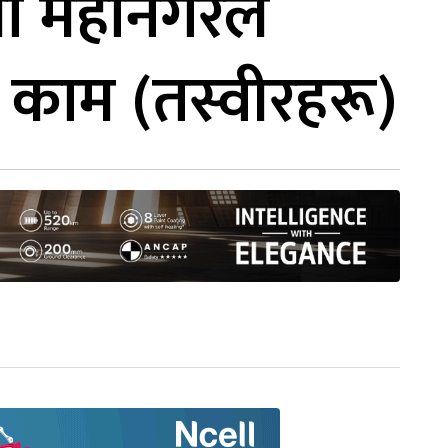
मा महानगरले
ो काम (तस्वीरहरू)