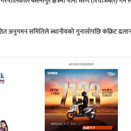
ालिकाले बसन्तपुर क्षेत्रमा पानी भरण (रिचार्जेबल) गर्ने 
ठित अनुगमन समितिले स्थानीयको गुनासोपछि कंक्रिट ढलान र