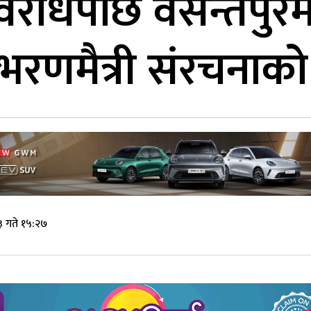
विरोधपछि वसन्तपुर
 भरणमैत्री संरचनाक
 गते १५:२७