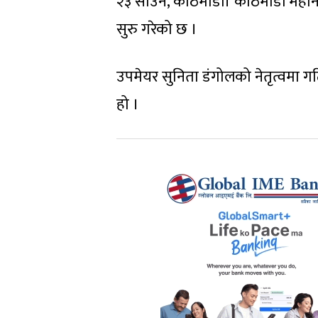
२३ साउन, काठमाडौं। काठमाडौं महानगरप
सुरु गरेको छ ।
उपमेयर सुनिता डंगोलको नेतृत्वमा ग
हो ।