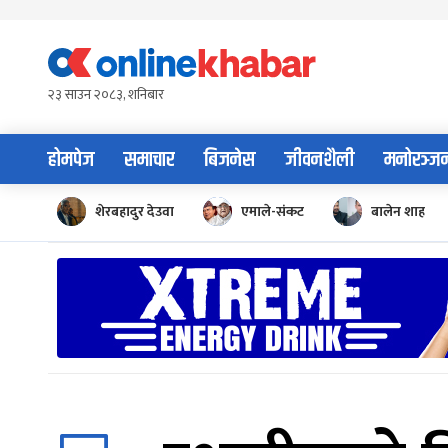
Skip
to
content
२३ साउन २०८३, शनिबार
होमपेज
समाचार
बिजनेस
जीवनशैली
मनोरञ्ज
शेरबहादुर देउवा
एमाले-संकट
बालेन शाह