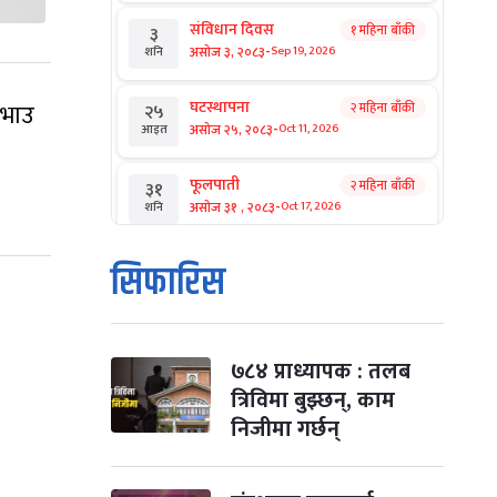
संविधान दिवस
१ महिना बाँकी
३
-
असोज ३, २०८३
Sep 19, 2026
शनि
घटस्थापना
 भाउ
२ महिना बाँकी
२५
-
असोज २५, २०८३
Oct 11, 2026
आइत
फूलपाती
२ महिना बाँकी
३१
-
असोज ३१ , २०८३
Oct 17, 2026
शनि
कार्तिक सङ्क्रान्ति
२ महिना बाँकी
१
सिफारिस
-
कार्तिक १, २०८३
Oct 18, 2026
आइत
महानवमी
२ महिना बाँकी
३
-
कार्तिक ३, २०८३
Oct 20, 2026
मंगल
७८४ प्राध्यापक : तलब
त्रिविमा बुझ्छन्, काम
विजयादशमी
२ महिना बाँकी
४
निजीमा गर्छन्
-
कार्तिक ४, २०८३
Oct 21, 2026
बुध
पापा‌ङ्कुशा एकादशी व्रत
२ महिना बाँकी