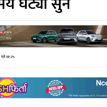
सय घट्यो सुन
गते ११:२५