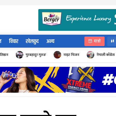
न
विचार
खेलकुद
अन्य
पात्रो
रतिष्ठान
पुरबहादुर गुरुङ
नाइट भिजन
नेपाली काँग्रेस