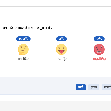
यो खबर पढेर तपाईलाई कस्तो महसुस भयो ?
100%
0%
0%
अचम्मित
उत्साहित
आक्रोशित
भर्खरै
पुराना
लोकप्