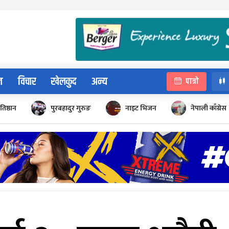
न
विचार
खेलकुद
अन्य
पात्रो
रतिष्ठान
पुरबहादुर गुरुङ
नाइट भिजन
नेपाली काँग्रेस