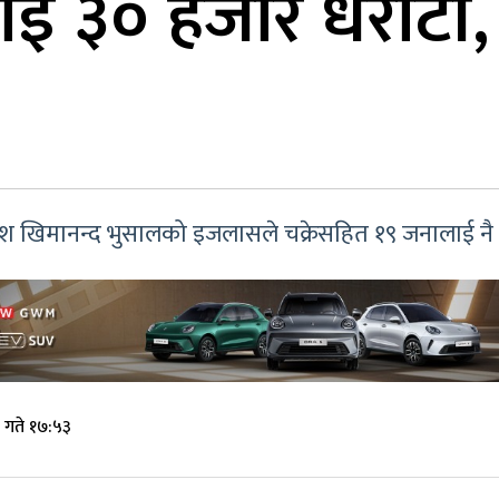
लाई ३० हजार धरौटी
श खिमानन्द भुसालको इजलासले चक्रेसहित १९ जनालाई नै 
 गते १७:५३