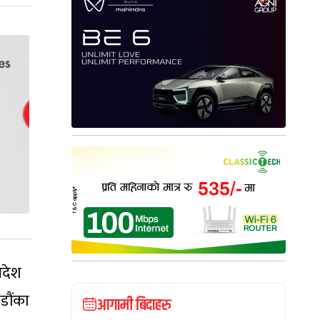
आदेश
डौंका
आगामी बिदाहरु