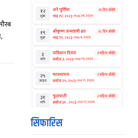
जनै पूर्णिमा
२१ दिन बाँकी
१२
-
भाद्र १२, २०८३
Aug 28, 2026
शुक्र
 सौरब
श्रीकृष्ण जन्माष्टमी व्रत
२८ दिन बाँकी
१९
,
-
भाद्र १९, २०८३
Sep 4, 2026
शुक्र
संविधान दिवस
१ महिना बाँकी
३
-
असोज ३, २०८३
Sep 19, 2026
शनि
घटस्थापना
२ महिना बाँकी
२५
-
असोज २५, २०८३
Oct 11, 2026
आइत
फूलपाती
२ महिना बाँकी
३१
-
असोज ३१ , २०८३
Oct 17, 2026
शनि
कार्तिक सङ्क्रान्ति
२ महिना बाँकी
१
सिफारिस
-
कार्तिक १, २०८३
Oct 18, 2026
आइत