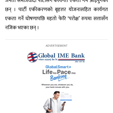
जनता समाजवादी पार्टीसँग कार्यगत एकता गर्न आइपुगेका
छन् । पार्टी एकीकरणको बृहत्तर योजनासहित कार्यगत
एकता गर्ने घोषणापछि महतो फेरि ‘परोक्ष’ रुपमा सत्तासँग
नजिक भएका छन् ।