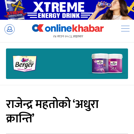
Skip
to
२४ साउन २०८३, आइतबार
content
राजेन्द्र महतोको ‘अधुरा
क्रान्ति’