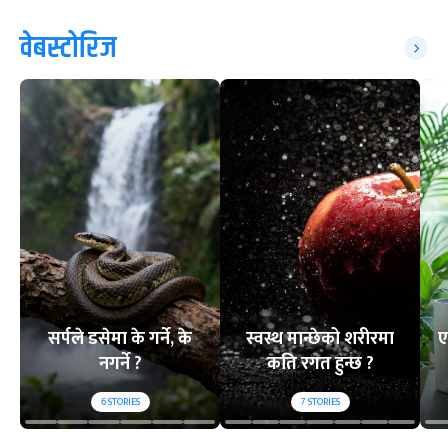
वेबस्टोरिज
सर्पले डसेमा के गर्ने, के
स्वस्थ मान्छेको शरीरमा
ए
नगर्ने ?
कति रगत हुन्छ ?
6
STORIES
7
STORIES