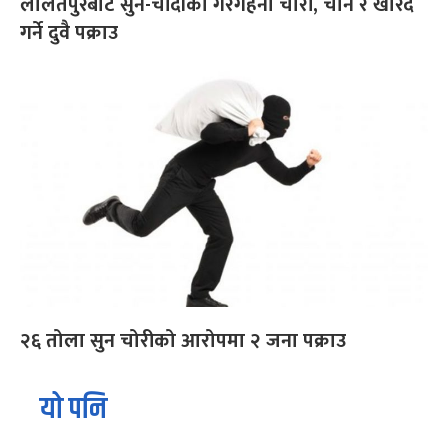
ललितपुरबाट सुन-चाँदीका गरगहना चोरी, चोर्ने र खरिद
गर्ने दुवै पक्राउ
२६ तोला सुन चोरीको आरोपमा २ जना पक्राउ
यो पनि