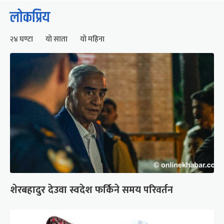
लोकप्रिय
२४ घण्टा
यो साता
यो महिना
शेरबहादुर देउवा स्वदेश फर्किने समय परिवर्तन