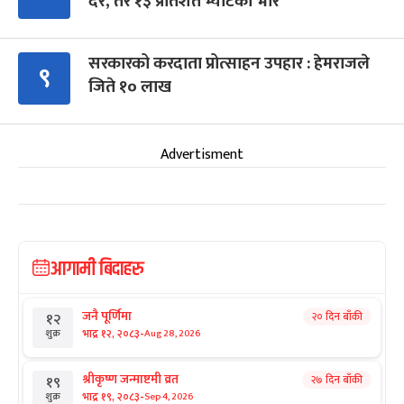
दर, तर १३ प्रतिशत भ्याटको भार
सरकारको करदाता प्रोत्साहन उपहार : हेमराजले
९
जिते १० लाख
Advertisment
आगामी बिदाहरु
जनै पूर्णिमा
२० दिन बाँकी
१२
-
भाद्र १२, २०८३
Aug 28, 2026
शुक्र
श्रीकृष्ण जन्माष्टमी व्रत
२७ दिन बाँकी
१९
-
भाद्र १९, २०८३
Sep 4, 2026
शुक्र