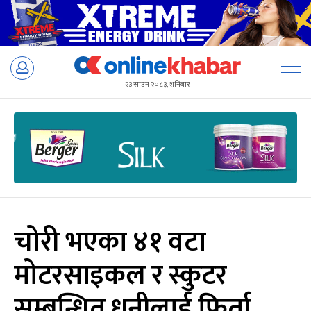
Skip
to
२३ साउन २०८३, शनिबार
content
चोरी भएका ४१ वटा
मोटरसाइकल र स्कुटर
सम्बन्धित धनीलाई फिर्ता