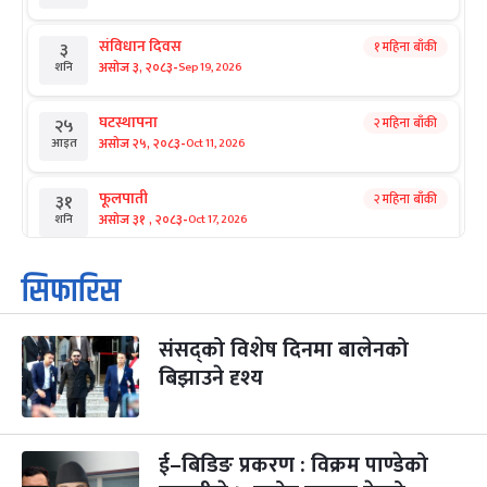
संविधान दिवस
१ महिना बाँकी
३
-
असोज ३, २०८३
Sep 19, 2026
शनि
घटस्थापना
२ महिना बाँकी
२५
-
असोज २५, २०८३
Oct 11, 2026
आइत
फूलपाती
२ महिना बाँकी
३१
-
असोज ३१ , २०८३
Oct 17, 2026
शनि
कार्तिक सङ्क्रान्ति
२ महिना बाँकी
१
सिफारिस
-
कार्तिक १, २०८३
Oct 18, 2026
आइत
संसद्को विशेष दिनमा बालेनको
महानवमी
२ महिना बाँकी
३
-
बिझाउने दृश्य
कार्तिक ३, २०८३
Oct 20, 2026
मंगल
विजयादशमी
२ महिना बाँकी
४
-
कार्तिक ४, २०८३
Oct 21, 2026
बुध
ई–बिडिङ प्रकरण : विक्रम पाण्डेको