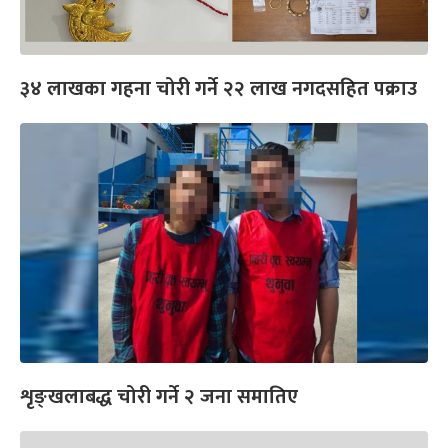
३४ लाखका गहना चोरी गर्ने २२ लाख नगदसहित पक्राउ
शृङ्‍खलाबद्ध चोरी गर्ने २ जना समातिए