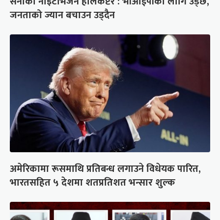
सेनाको नाइटभिजन हेलिकप्टर : भीआईपीका लागि उड्छ,
जनताको ज्यान बचाउन उड्दैन
अमेरिकामा रूसमाथि प्रतिबन्ध लगाउने विधेयक पारित,
भारतसहित ५ देशमा शतप्रतिशत भन्सार शुल्क