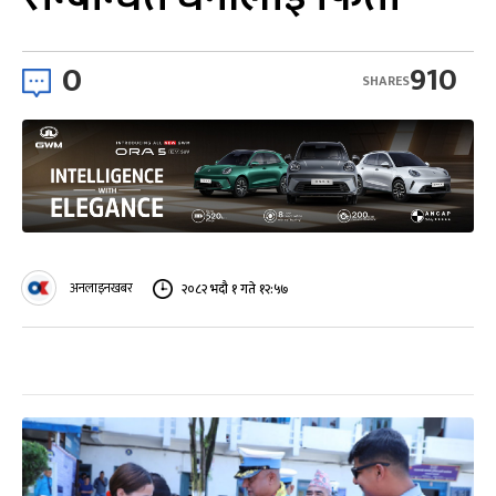
0
910
SHARES
अनलाइनखबर
२०८२ भदौ १ गते १२:५७