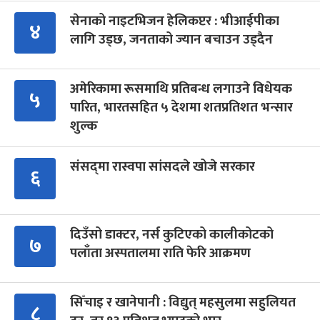
सेनाको नाइटभिजन हेलिकप्टर : भीआईपीका
४
लागि उड्छ, जनताको ज्यान बचाउन उड्दैन
अमेरिकामा रूसमाथि प्रतिबन्ध लगाउने विधेयक
५
पारित, भारतसहित ५ देशमा शतप्रतिशत भन्सार
शुल्क
संसद्‍मा रास्वपा सांसदले खोजे सरकार
६
दिउँसो डाक्टर, नर्स कुटिएको कालीकोटको
७
पलाँता अस्पतालमा राति फेरि आक्रमण
सिँचाइ र खानेपानी : विद्युत् महसुलमा सहुलियत
८