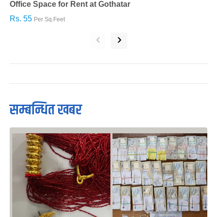
Office Space for Rent at Gothatar
H
Rs. 55
R
Per Sq.Feet
‹
›
सम्बन्धित खबर