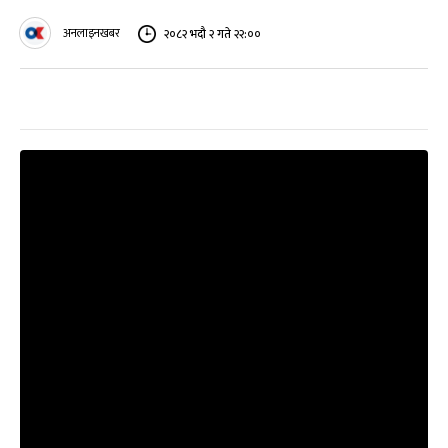
अनलाइनखबर
२०८२ भदौ २ गते २२:००