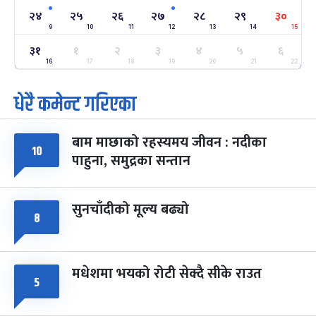
२४
-
फाल्गुन २४, २०८३
Mar 8, 2027
सोम
२४
२५
२६
२७
२८
२९
३०
9
10
11
12
13
14
15
ग्याल्पो ल्होसार
७ महिना बाँकी
२५
३१
१
२
३
४
५
६
-
फाल्गुन २५, २०८३
Mar 9, 2027
मंगल
16
17
18
19
20
21
22
धेरै कमेन्ट गरिएका
पूर्णिमा व्रत
७ महिना बाँकी
७
-
चैत्र ७, २०८३
Mar 21, 2027
आइत
बाम माछाको रहस्यमय जीवन : नदीका
फागुपूर्णिमा
७ महिना बाँकी
८
१०
पाहुना, समुद्रका सन्तान
-
चैत्र ८, २०८३
Mar 22, 2027
सोम
सुनचाँदीको मूल्य बढ्यो
८
मधेशमा भयको रोटी सेक्दै सीके राउत
५