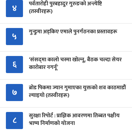
पर्वतारोही पुरबहादुर गुरुङको अन्त्येष्टि
४
(तस्वीरहरू)
गुन्डुमा अड्किए एमाले पुनर्गठनका प्रस्तावहरू
५
‘संसद्‍मा कालो चस्मा खोल्नू, बैठक चल्दा सेयर
६
कारोबार नगर्नू’
ब्रोड पिकमा ज्यान गुमाएका युक्तको शव काठमाडौं
७
ल्याइयो (तस्वीरहरू)
सुरक्षा रिपोर्ट : प्राज्ञिक आवरणमा तिब्बत पक्षीय
८
भाष्य निर्माणको योजना