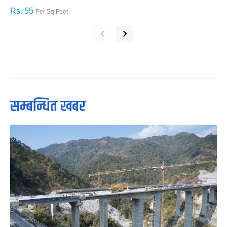
Rs. 55
R
Per Sq.Feet
‹
›
सम्बन्धित खबर