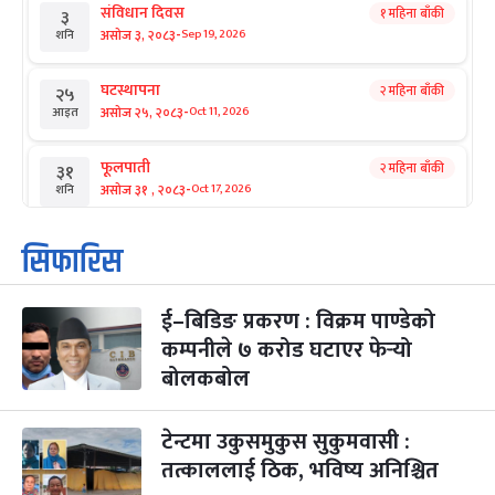
संविधान दिवस
१ महिना बाँकी
३
-
असोज ३, २०८३
Sep 19, 2026
शनि
घटस्थापना
२ महिना बाँकी
२५
-
असोज २५, २०८३
Oct 11, 2026
आइत
फूलपाती
२ महिना बाँकी
३१
-
असोज ३१ , २०८३
Oct 17, 2026
शनि
कार्तिक सङ्क्रान्ति
२ महिना बाँकी
१
सिफारिस
-
कार्तिक १, २०८३
Oct 18, 2026
आइत
ई–बिडिङ प्रकरण : विक्रम पाण्डेको
महानवमी
२ महिना बाँकी
३
-
कम्पनीले ७ करोड घटाएर फेर्‍यो
कार्तिक ३, २०८३
Oct 20, 2026
मंगल
बोलकबोल
विजयादशमी
२ महिना बाँकी
४
-
कार्तिक ४, २०८३
Oct 21, 2026
बुध
टेन्टमा उकुसमुकुस सुकुमवासी :
तत्काललाई ठिक, भविष्य अनिश्चित
पापा‌ङ्कुशा एकादशी व्रत
२ महिना बाँकी
५