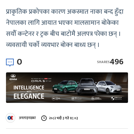
प्राकृतिक प्रकोपका कारण अकस्मात नाका बन्द हुँदा
नेपालका लागि आयात भएका मालसामान बोकेका
सयौँ कन्टेनर र ट्रक बीच बाटोमै अलपत्र परेका छन् ।
व्यवसायी चर्को व्ययभार बोक्न बाध्य छन् ।
0
496
SHARES
अनलाइनखबर
२०८२ भदौ ३ गते १८:०३