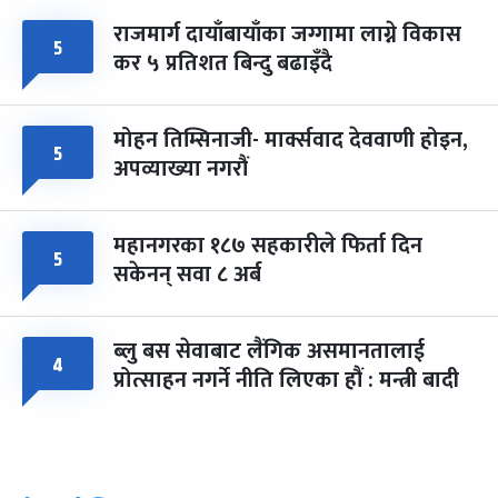
राजमार्ग दायाँबायाँका जग्गामा लाग्ने विकास
५
कर ५ प्रतिशत बिन्दु बढाइँदै
मोहन तिम्सिनाजी- मार्क्सवाद देववाणी होइन,
५
अपव्याख्या नगरौं
महानगरका १८७ सहकारीले फिर्ता दिन
५
सकेनन् सवा ८ अर्ब
ब्लु बस सेवाबाट लैंगिक असमानतालाई
४
प्रोत्साहन नगर्ने नीति लिएका हौं : मन्त्री बादी