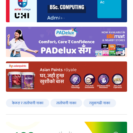
केरूङ र तातोपानी नाका
तातोपानी नाका
रसुवागढी नाका