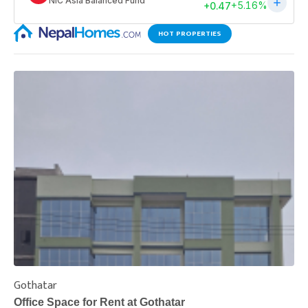
HOT PROPERTIES
Gothatar
S
Office Space for Rent at Gothatar
H