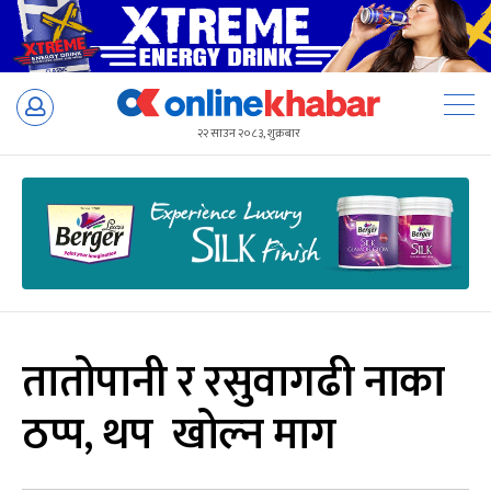
Skip
to
२२ साउन २०८३, शुक्रबार
content
तातोपानी र रसुवागढी नाका
ठप्प, थप खोल्न माग