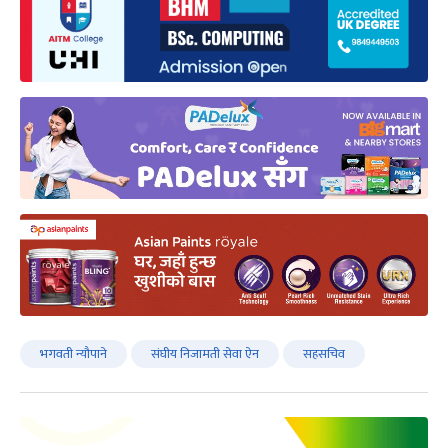
भगवती न्यौपाने
संघीय निजामती सेवा ऐन
सहसचिव