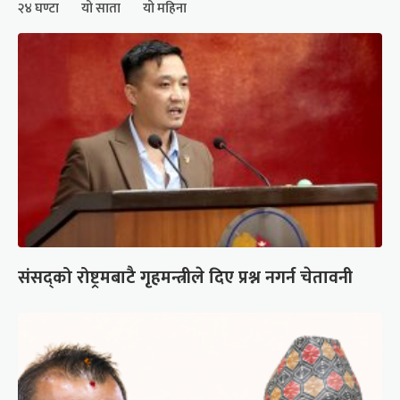
२४ घण्टा
यो साता
यो महिना
संसद्को रोष्ट्रमबाटै गृहमन्त्रीले दिए प्रश्न नगर्न चेतावनी