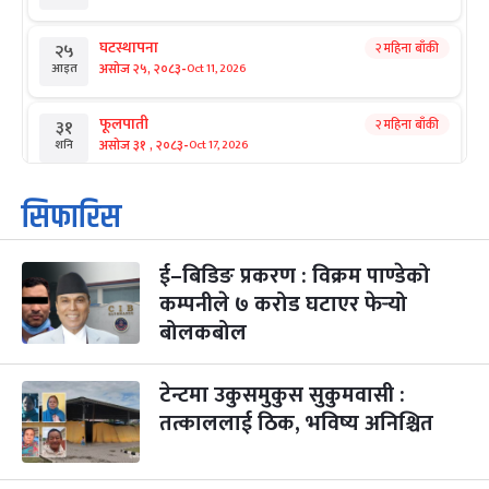
घटस्थापना
२ महिना बाँकी
२५
-
असोज २५, २०८३
Oct 11, 2026
आइत
फूलपाती
२ महिना बाँकी
३१
-
असोज ३१ , २०८३
Oct 17, 2026
शनि
कार्तिक सङ्क्रान्ति
२ महिना बाँकी
१
सिफारिस
-
कार्तिक १, २०८३
Oct 18, 2026
आइत
ई–बिडिङ प्रकरण : विक्रम पाण्डेको
महानवमी
२ महिना बाँकी
३
-
कम्पनीले ७ करोड घटाएर फेर्‍यो
कार्तिक ३, २०८३
Oct 20, 2026
मंगल
बोलकबोल
विजयादशमी
२ महिना बाँकी
४
-
कार्तिक ४, २०८३
Oct 21, 2026
बुध
टेन्टमा उकुसमुकुस सुकुमवासी :
तत्काललाई ठिक, भविष्य अनिश्चित
पापा‌ङ्कुशा एकादशी व्रत
२ महिना बाँकी
५
-
कार्तिक ५, २०८३
Oct 22, 2026
बिहि