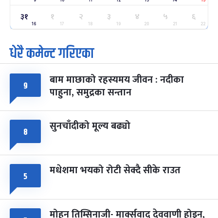
ग्याल्पो ल्होसार
७ महिना बाँकी
२५
३१
१
२
३
४
५
६
-
फाल्गुन २५, २०८३
Mar 9, 2027
मंगल
16
17
18
19
20
21
22
धेरै कमेन्ट गरिएका
पूर्णिमा व्रत
७ महिना बाँकी
७
-
चैत्र ७, २०८३
Mar 21, 2027
आइत
बाम माछाको रहस्यमय जीवन : नदीका
फागुपूर्णिमा
७ महिना बाँकी
८
९
पाहुना, समुद्रका सन्तान
-
चैत्र ८, २०८३
Mar 22, 2027
सोम
सुनचाँदीको मूल्य बढ्यो
८
मधेशमा भयको रोटी सेक्दै सीके राउत
५
मोहन तिम्सिनाजी- मार्क्सवाद देववाणी होइन,