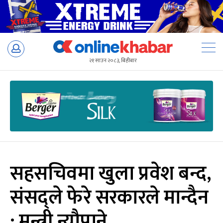
Skip
to
२१ साउन २०८३, बिहीबार
content
सहसचिवमा खुला प्रवेश बन्द,
संसद्ले फेरे सरकारले मान्दैन
: मन्त्री न्यौपाने