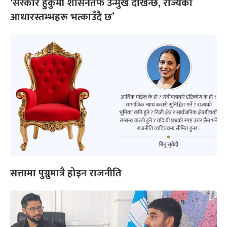
‘सरकार हुकुमी शासनतर्फ उन्मुख देखिन्छ, राज्यका
आधारस्तम्भहरू भत्काउँदै छ’
सत्तामा पुग्नुमात्रै होइन राजनीति