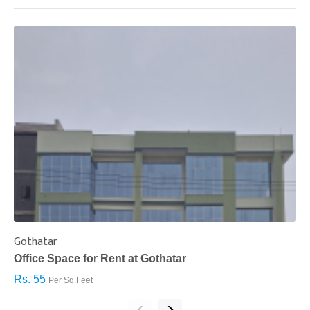
Gothatar
S
Office Space for Rent at Gothatar
H
Rs. 55
R
Per Sq.Feet
‹
›