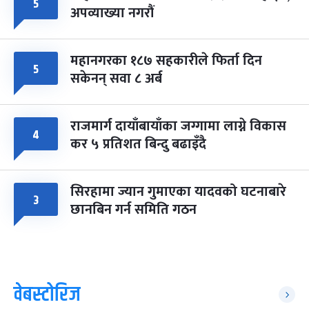
५
अपव्याख्या नगरौं
महानगरका १८७ सहकारीले फिर्ता दिन
५
सकेनन् सवा ८ अर्ब
राजमार्ग दायाँबायाँका जग्गामा लाग्ने विकास
४
कर ५ प्रतिशत बिन्दु बढाइँदै
सिरहामा ज्यान गुमाएका यादवको घटनाबारे
३
छानबिन गर्न समिति गठन
वेबस्टोरिज