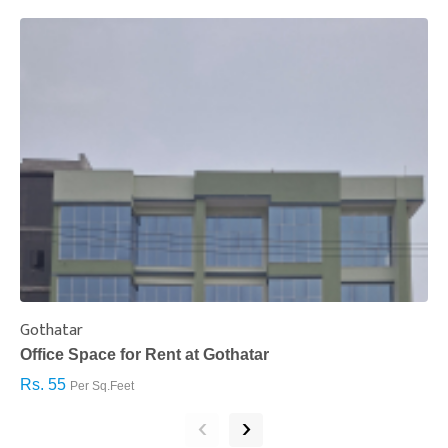
Gothatar
S
Office Space for Rent at Gothatar
H
Rs. 55
R
Per Sq.Feet
‹
›