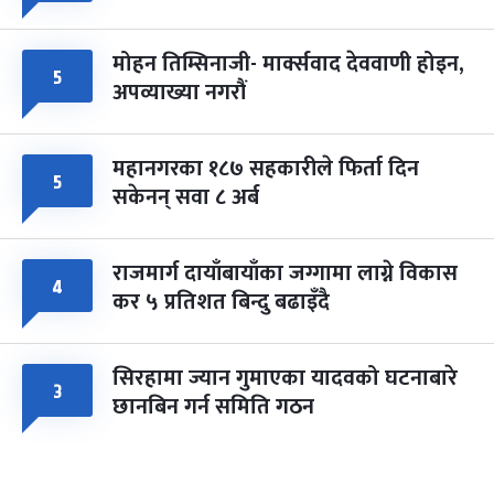
मोहन तिम्सिनाजी- मार्क्सवाद देववाणी होइन,
५
अपव्याख्या नगरौं
महानगरका १८७ सहकारीले फिर्ता दिन
५
सकेनन् सवा ८ अर्ब
राजमार्ग दायाँबायाँका जग्गामा लाग्ने विकास
४
कर ५ प्रतिशत बिन्दु बढाइँदै
सिरहामा ज्यान गुमाएका यादवको घटनाबारे
३
छानबिन गर्न समिति गठन