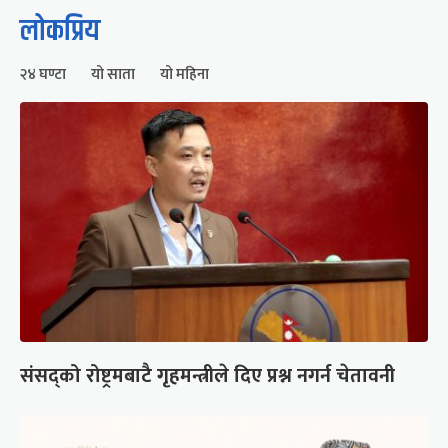
लोकप्रिय
२४ घण्टा
यो साता
यो महिना
संसद्को रोष्ट्रमबाटै गृहमन्त्रीले दिए प्रश्न नगर्न चेतावनी