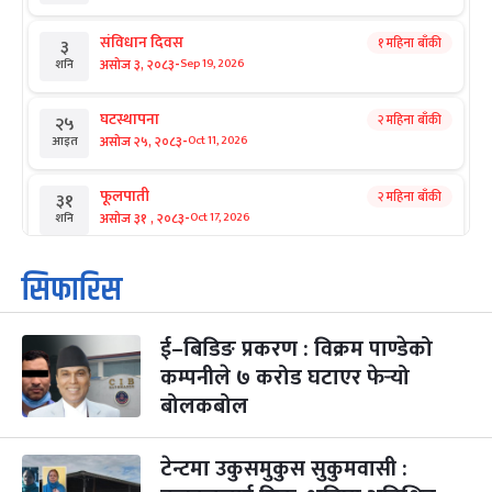
संविधान दिवस
१ महिना बाँकी
३
-
असोज ३, २०८३
Sep 19, 2026
शनि
घटस्थापना
२ महिना बाँकी
२५
-
असोज २५, २०८३
Oct 11, 2026
आइत
फूलपाती
२ महिना बाँकी
३१
-
असोज ३१ , २०८३
Oct 17, 2026
शनि
कार्तिक सङ्क्रान्ति
२ महिना बाँकी
१
सिफारिस
-
कार्तिक १, २०८३
Oct 18, 2026
आइत
ई–बिडिङ प्रकरण : विक्रम पाण्डेको
महानवमी
२ महिना बाँकी
३
-
कम्पनीले ७ करोड घटाएर फेर्‍यो
कार्तिक ३, २०८३
Oct 20, 2026
मंगल
बोलकबोल
विजयादशमी
२ महिना बाँकी
४
-
कार्तिक ४, २०८३
Oct 21, 2026
बुध
टेन्टमा उकुसमुकुस सुकुमवासी :