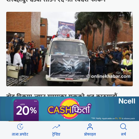
ब्रोड पिकमा ज्यान गुमाएका युक्तको शव काठमाडौं
ल्याइयो (तस्वीरहरू)
ताजा अपडेट
ट्रेन्डिङ
प्रोफाइल
सर्च