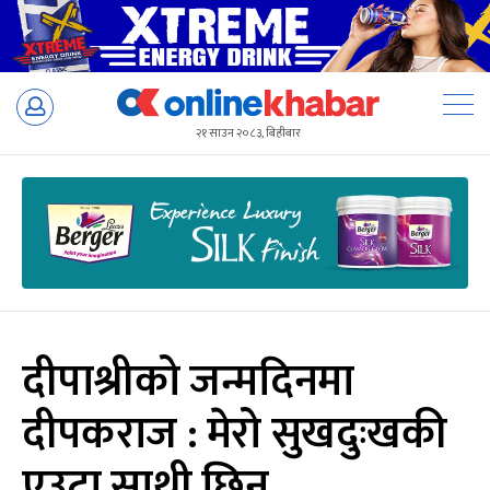
Skip
to
२१ साउन २०८३, बिहीबार
content
दीपाश्रीको जन्मदिनमा
दीपकराज : मेरो सुखदुःखकी
एउटा साथी छिन्