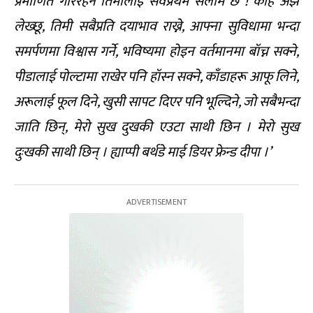
प्रमाणित गरिरहने तिमीलाई सर्वप्रथम सलाम छ ! केहि अझै
लेख्छू, तिमी सबैप्रति दयाभाव राख्ने, आफ्ना सुविधामा भन्दा
समर्पणमा विश्वास गर्ने, भविष्यमा होइन वर्तमानमा बॉच्न सक्ने,
पीडालाई पोल्टामा राखेर पनि हॉस्न सक्ने, काँडाहरू आफू लिने,
अरूलाई फूल दिने, खुसी सापट दिएर पनि भूल्दिने, जो सबैभन्दा
जाति छिन्, मेरो सुख दुखकी एउटा साथी छिन । मेरो सुख
दुःखकी साथी छिन् । ह्याप्पी बर्थडे माई डियर फ्रेन्ड दीपा ।’