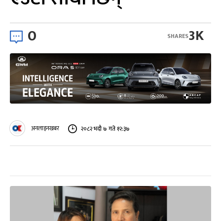
0
3K
SHARES
अनलाइनखबर
२०८२ भदौ ७ गते १२:३७