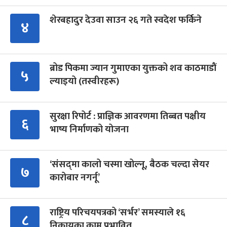
शेरबहादुर देउवा साउन २६ गते स्वदेश फर्किने
४
ब्रोड पिकमा ज्यान गुमाएका युक्तको शव काठमाडौं
५
ल्याइयो (तस्वीरहरू)
सुरक्षा रिपोर्ट : प्राज्ञिक आवरणमा तिब्बत पक्षीय
६
भाष्य निर्माणको योजना
‘संसद्‍मा कालो चस्मा खोल्नू, बैठक चल्दा सेयर
७
कारोबार नगर्नू’
राष्ट्रिय परिचयपत्रको ‘सर्भर’ समस्याले १६
८
निकायका काम प्रभावित