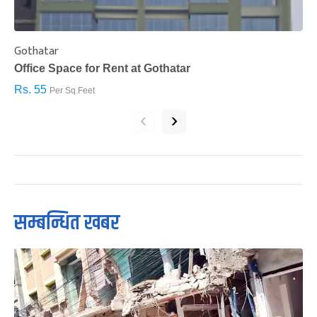
Gothatar
S
Office Space for Rent at Gothatar
H
Rs. 55
R
Per Sq.Feet
‹
›
सम्बन्धित खबर