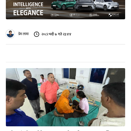
प्रेम लामा
२०८२ भदौ ७ गते २३:४४