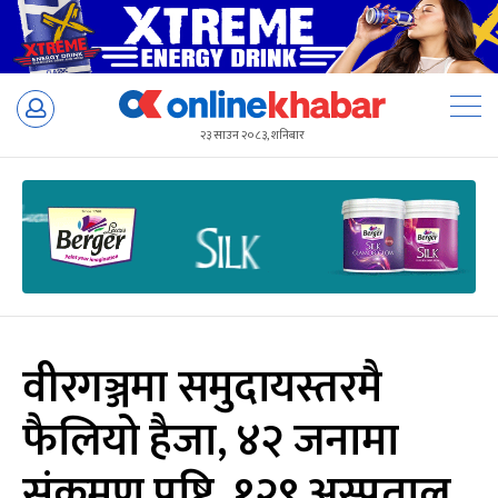
Skip
to
२३ साउन २०८३, शनिबार
content
वीरगञ्जमा समुदायस्तरमै
फैलियो हैजा, ४२ जनामा
संक्रमण पुष्टि, १२९ अस्पताल