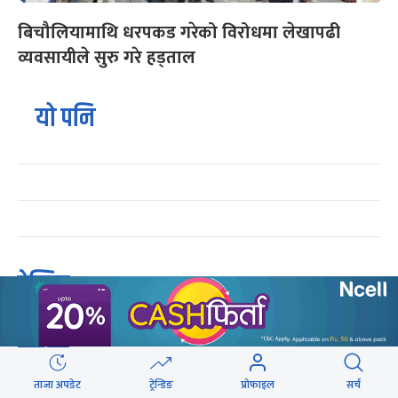
बिचौलियामाथि धरपकड गरेको विरोधमा लेखापढी
व्यवसायीले सुरु गरे हड्ताल
यो पनि
ट्रेन्डिङ
शेरबहादुर देउवा स्वदेश फर्किने समय परिवर्तन
१
ताजा अपडेट
ट्रेन्डिङ
प्रोफाइल
सर्च