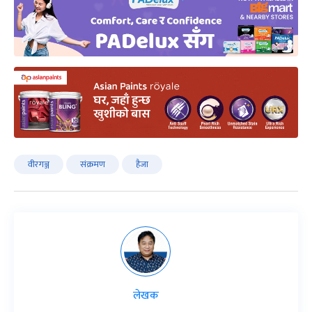
वीरगञ्ज
संक्रमण
हैजा
लेखक