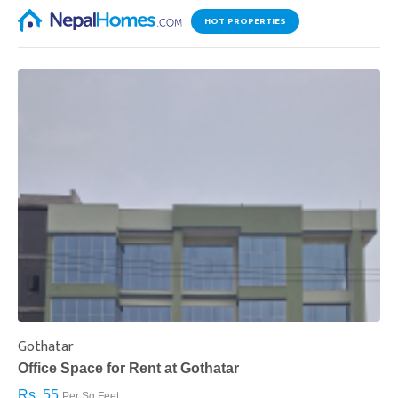
HOT PROPERTIES
Gothatar
S
Office Space for Rent at Gothatar
H
Rs. 55
R
Per Sq.Feet