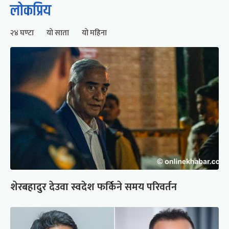
लोकप्रिय
२४ घण्टा
यो साता
यो महिना
शेरबहादुर देउवा स्वदेश फर्किने समय परिवर्तन