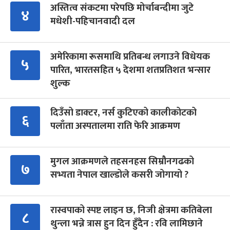
अस्तित्व संकटमा परेपछि मोर्चाबन्दीमा जुटे
४
मधेशी-पहिचानवादी दल
अमेरिकामा रूसमाथि प्रतिबन्ध लगाउने विधेयक
५
पारित, भारतसहित ५ देशमा शतप्रतिशत भन्सार
शुल्क
दिउँसो डाक्टर, नर्स कुटिएको कालीकोटको
६
पलाँता अस्पतालमा राति फेरि आक्रमण
मुगल आक्रमणले तहसनहस सिम्रौनगढको
७
सभ्यता नेपाल खाल्डोले कसरी जोगायो ?
रास्वपाको स्पष्ट लाइन छ, निजी क्षेत्रमा कतिबेला
८
थुन्ला भन्ने त्रास हुन दिन हुँदैन : रवि लामिछाने