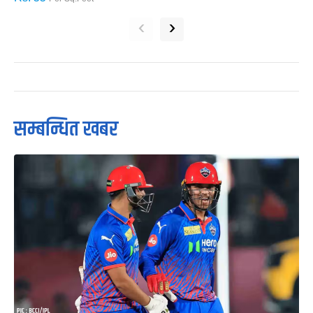
‹
›
सम्बन्धित खबर