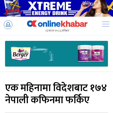
Skip
to
२३ साउन २०८३, शनिबार
content
एक महिनामा विदेशबाट १७४
नेपाली कफिनमा फर्किए