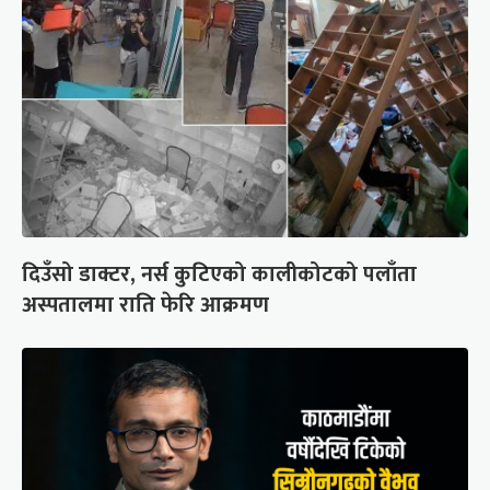
दिउँसो डाक्टर, नर्स कुटिएको कालीकोटको पलाँता
अस्पतालमा राति फेरि आक्रमण