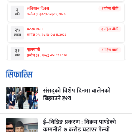
संविधान दिवस
१ महिना बाँकी
३
-
असोज ३, २०८३
Sep 19, 2026
शनि
घटस्थापना
२ महिना बाँकी
२५
-
असोज २५, २०८३
Oct 11, 2026
आइत
फूलपाती
२ महिना बाँकी
३१
-
असोज ३१ , २०८३
Oct 17, 2026
शनि
कार्तिक सङ्क्रान्ति
२ महिना बाँकी
१
सिफारिस
-
कार्तिक १, २०८३
Oct 18, 2026
आइत
संसद्को विशेष दिनमा बालेनको
महानवमी
२ महिना बाँकी
३
-
बिझाउने दृश्य
कार्तिक ३, २०८३
Oct 20, 2026
मंगल
विजयादशमी
२ महिना बाँकी
४
-
कार्तिक ४, २०८३
Oct 21, 2026
बुध
ई–बिडिङ प्रकरण : विक्रम पाण्डेको
कम्पनीले ७ करोड घटाएर फेर्‍यो