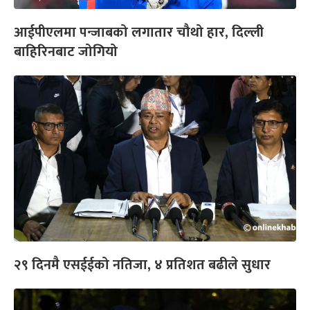
आईपीएलमा पन्जाबको लगातार चौथो हार, दिल्ली
बाहिरिनबाट जोगियो
२९ दिनमै एसईईको नतिजा, ४ प्रतिशत बढीले सुधार