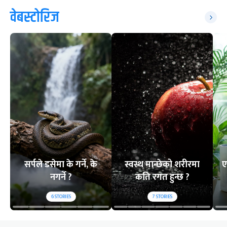
वेबस्टोरिज
सर्पले डसेमा के गर्ने, के
स्वस्थ मान्छेको शरीरमा
ए
नगर्ने ?
कति रगत हुन्छ ?
6
STORIES
7
STORIES