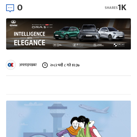
0
1K
SHARES
अनलाइनखबर
२०८२ भदौ ८ गते १२:३७