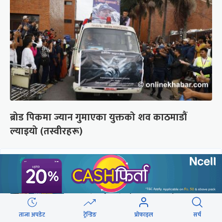
ब्रोड पिकमा ज्यान गुमाएका युक्तको शव काठमाडौं
ल्याइयो (तस्वीरहरू)
छुटाउनुभयो कि ?
संसद्लाई टेर्दैनन् प्रधानमन्त्री, लाचार
छन् सभामुख
ताजा अपडेट
ट्रेन्डिङ
प्रोफाइल
सर्च