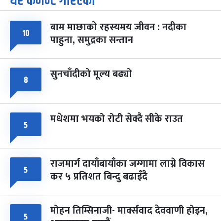
धेरै कमेन्ट गरिएका
-
चैत्र ७, २०८३
Mar 21, 2027
आइत
बाम माछाको रहस्यमय जीवन : नदीका
फागुपूर्णिमा
१०
७ महिना बाँकी
८
पाहुना, समुद्रका सन्तान
-
चैत्र ८, २०८३
Mar 22, 2027
सोम
सुनचाँदीको मूल्य बढ्यो
८
मधेशमा भयको रोटी सेक्दै सीके राउत
५
राजमार्ग दायाँबायाँका जग्गामा लाग्ने विकास
५
कर ५ प्रतिशत बिन्दु बढाइँदै
मोहन तिम्सिनाजी- मार्क्सवाद देववाणी होइन,
५