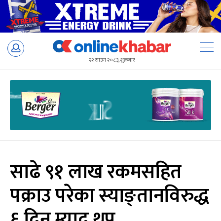
Skip
to
२२ साउन २०८३, शुक्रबार
content
साढे ९१ लाख रकमसहित
पक्राउ परेका स्याङ्तानविरुद्ध
६ दिन म्याद थप