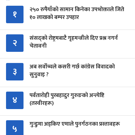
२५० रुपैयाँको सामान किनेका उपभोक्ताले जिते
१
१० लाखको बम्पर उपहार
संसद्को रोष्ट्रमबाटै गृहमन्त्रीले दिए प्रश्न नगर्न
२
चेतावनी
अब सर्वोच्चले कसरी गर्छ कांग्रेस विवादको
३
सुनुवाइ ?
पर्वतारोही पुरबहादुर गुरुङको अन्त्येष्टि
४
(तस्वीरहरू)
गुन्डुमा अड्किए एमाले पुनर्गठनका प्रस्तावहरू
५