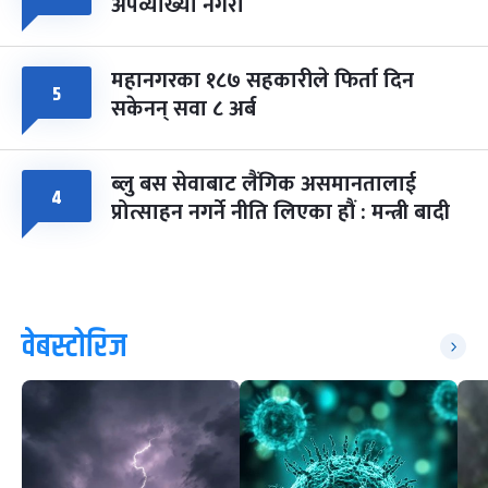
अपव्याख्या नगरौं
महानगरका १८७ सहकारीले फिर्ता दिन
५
सकेनन् सवा ८ अर्ब
ब्लु बस सेवाबाट लैंगिक असमानतालाई
४
प्रोत्साहन नगर्ने नीति लिएका हौं : मन्त्री बादी
वेबस्टोरिज