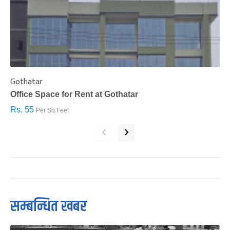
Gothatar
S
Office Space for Rent at Gothatar
H
Rs. 55
R
Per Sq.Feet
‹
›
सम्बन्धित खबर