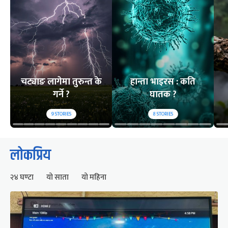
चट्याङ लागेमा तुरुन्त के
हान्ता भाइरस : कति
गर्ने ?
घातक ?
9
STORIES
8
STORIES
लोकप्रिय
२४ घण्टा
यो साता
यो महिना