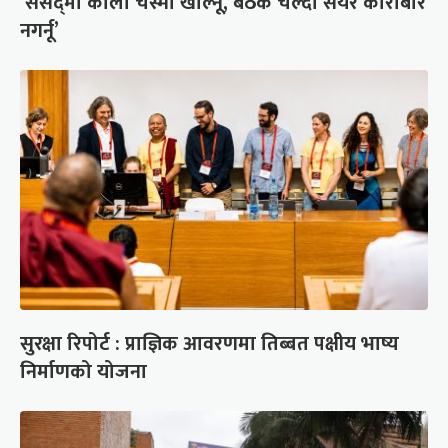
‘संसद्‍मा कालो चस्मा खोल्नू, बैठक चल्दा सेयर कारोबार
नगर्नू’
सुरक्षा रिपोर्ट : प्राज्ञिक आवरणमा तिब्बत पक्षीय भाष्य
निर्माणको योजना