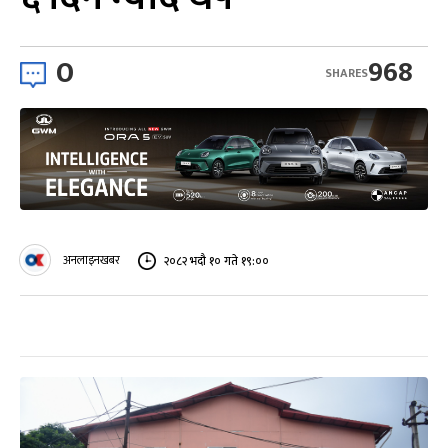
0
968
SHARES
अनलाइनखबर
२०८२ भदौ १० गते १९:००