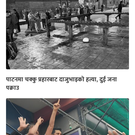
पाटनमा चक्कु प्रहारबाट दाजुभाइको हत्या, दुई जना
पक्राउ