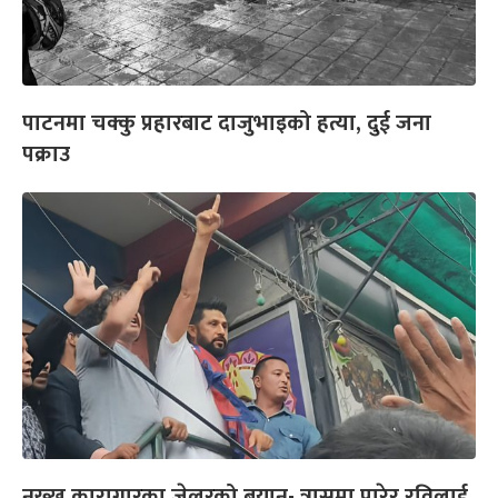
पाटनमा चक्कु प्रहारबाट दाजुभाइको हत्या, दुई जना
पक्राउ
नख्खु कारागारका जेलरको बयान- त्रासमा पारेर रविलाई