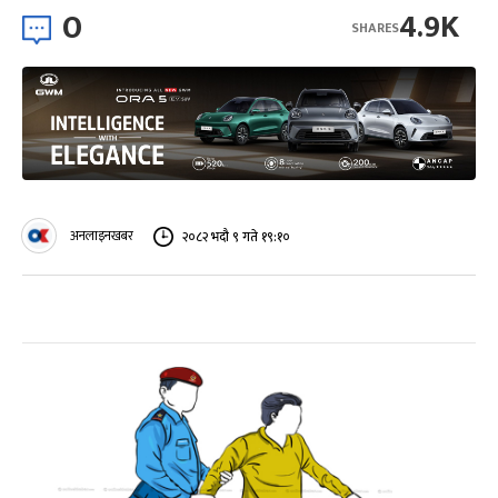
0
4.9K
SHARES
अनलाइनखबर
२०८२ भदौ ९ गते १९:१०