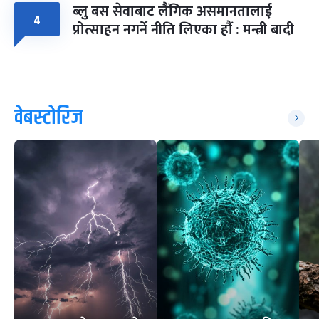
ब्लु बस सेवाबाट लैंगिक असमानतालाई
४
प्रोत्साहन नगर्ने नीति लिएका हौं : मन्त्री बादी
वेबस्टोरिज