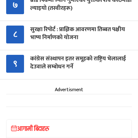
ब्रोड पिकमा ज्यान गुमाएका युक्तको शव काठमाडौं
७
ल्याइयो (तस्वीरहरू)
सुरक्षा रिपोर्ट : प्राज्ञिक आवरणमा तिब्बत पक्षीय
८
भाष्य निर्माणको योजना
कांग्रेस संस्थापन इतर समूहको राष्ट्रिय भेलालाई
९
देउवाले सम्बोधन गर्ने
Advertisment
आगामी बिदाहरु