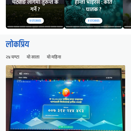
चट्याङ लागेमा तुरुन्त के
हान्ता भाइरस : कति
गर्ने ?
घातक ?
9
STORIES
8
STORIES
लोकप्रिय
२४ घण्टा
यो साता
यो महिना