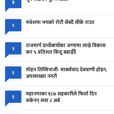
८
मधेशमा भयको रोटी सेक्दै सीके राउत
५
राजमार्ग दायाँबायाँका जग्गामा लाग्ने विकास
५
कर ५ प्रतिशत बिन्दु बढाइँदै
मोहन तिम्सिनाजी- मार्क्सवाद देववाणी होइन,
५
अपव्याख्या नगरौं
महानगरका १८७ सहकारीले फिर्ता दिन
५
सकेनन् सवा ८ अर्ब