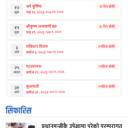
जनै पूर्णिमा
२१ दिन बाँकी
१२
-
भाद्र १२, २०८३
Aug 28, 2026
शुक्र
श्रीकृष्ण जन्माष्टमी व्रत
२८ दिन बाँकी
१९
-
भाद्र १९, २०८३
Sep 4, 2026
शुक्र
संविधान दिवस
१ महिना बाँकी
३
-
असोज ३, २०८३
Sep 19, 2026
शनि
घटस्थापना
२ महिना बाँकी
२५
-
असोज २५, २०८३
Oct 11, 2026
आइत
फूलपाती
२ महिना बाँकी
३१
-
असोज ३१ , २०८३
Oct 17, 2026
शनि
कार्तिक सङ्क्रान्ति
२ महिना बाँकी
१
सिफारिस
-
कार्तिक १, २०८३
Oct 18, 2026
आइत
प्रधानमन्त्रीकै उपेक्षामा परेको परम्परागत
महानवमी
२ महिना बाँकी
३