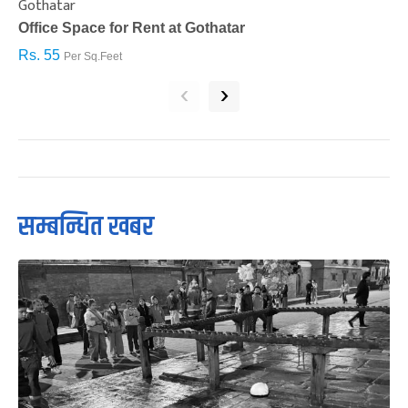
Gothatar
S
Office Space for Rent at Gothatar
H
Rs. 55
R
Per Sq.Feet
‹
›
सम्बन्धित खबर