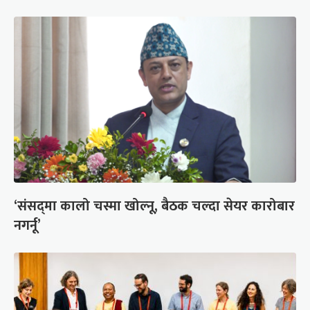
‘संसद्‍मा कालो चस्मा खोल्नू, बैठक चल्दा सेयर कारोबार
नगर्नू’