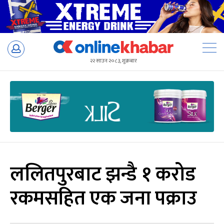
Skip
to
२२ साउन २०८३, शुक्रबार
content
ललितपुरबाट झन्डै १ करोड
रकमसहित एक जना पक्राउ