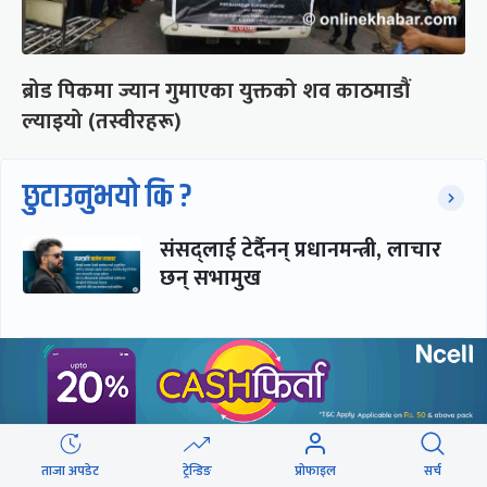
ब्रोड पिकमा ज्यान गुमाएका युक्तको शव काठमाडौं
ल्याइयो (तस्वीरहरू)
छुटाउनुभयो कि ?
संसद्लाई टेर्दैनन् प्रधानमन्त्री, लाचार
छन् सभामुख
‘अस्थायी प्रकृतिको अध्यादेशले ऐनको
व्यवस्था विस्थापित गर्न सक्दैन’
ताजा अपडेट
ट्रेन्डिङ
प्रोफाइल
सर्च
सरकार-प्रसाईं लुकामारी : छिनमै