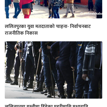
ललितपुरका युवा मतदाताको चाहना- निर्वाचनबाट
राजनीतिक निकास
ललितपुरमा गस्तीमा हिंडेका प्रहरीमाथि मध्यराति