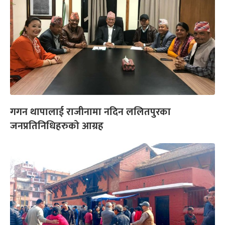
गगन थापालाई राजीनामा नदिन ललितपुरका
जनप्रतिनिधिहरुको आग्रह