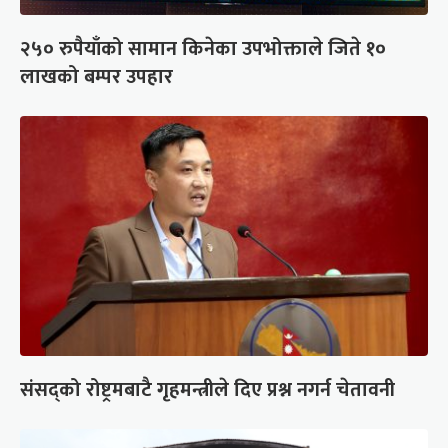
२५० रुपैयाँको सामान किनेका उपभोक्ताले जिते १०
लाखको बम्पर उपहार
संसद्को रोष्ट्रमबाटै गृहमन्त्रीले दिए प्रश्न नगर्न चेतावनी