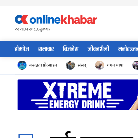
Skip
to
content
२२ साउन २०८३, शुक्रबार
होमपेज
समाचार
बिजनेस
जीवनशैली
मनोरञ्ज
करदाता प्रोत्साहन
संसद्
गगन थापा