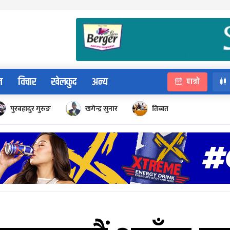
न
विचार
खेलकुद
अन्य
पात्रो
पुरबहादुर गुरुङ
खगेन्द्र सुनार
तिब्बत