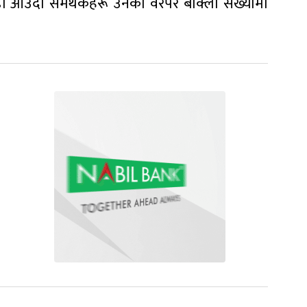
ौं आउँदा समर्थकहरू उनका वरपर बाक्लो संख्यामा