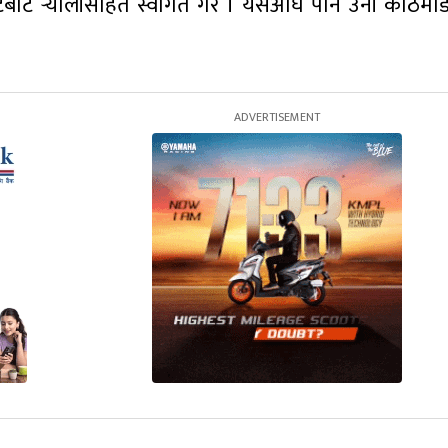
बाटै र्‍यालीसहित स्वागत गरे । यसअघि पनि उनी काठमाड