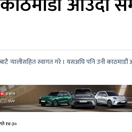
ङ काठमाडौं आउँदा सम
ाटै र्‍यालीसहित स्वागत गरे । यसअघि पनि उनी काठमाडौं 
गते १४:३०