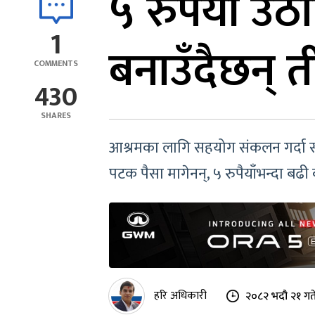
५ रुपैयाँ उठ
1
बनाउँदैछन् ती
COMMENTS
430
SHARES
आश्रमका लागि सहयोग संकलन गर्दा समाजले
पटक पैसा मागेनन्, ५ रुपैयाँभन्दा बढ
हरि अधिकारी
२०८२ भदौ २१ गत