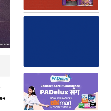
म
्रम