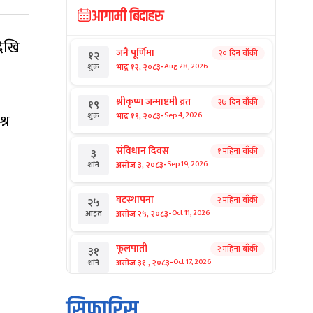
आगामी बिदाहरु
देखि
जनै पूर्णिमा
२० दिन बाँकी
१२
-
भाद्र १२, २०८३
Aug 28, 2026
शुक्र
श्रीकृष्ण जन्माष्टमी व्रत
२७ दिन बाँकी
१९
-
भाद्र १९, २०८३
्न
Sep 4, 2026
शुक्र
संविधान दिवस
१ महिना बाँकी
३
-
असोज ३, २०८३
Sep 19, 2026
शनि
घटस्थापना
२ महिना बाँकी
२५
-
असोज २५, २०८३
Oct 11, 2026
आइत
फूलपाती
२ महिना बाँकी
३१
-
असोज ३१ , २०८३
Oct 17, 2026
शनि
कार्तिक सङ्क्रान्ति
२ महिना बाँकी
१
सिफारिस
-
कार्तिक १, २०८३
Oct 18, 2026
आइत