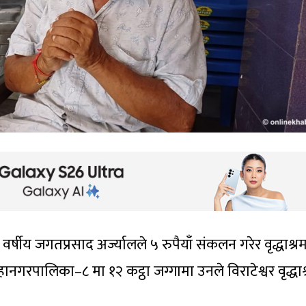
षीय जगतप्रसाद अर्ज्यालले ५ रुपैयाँ संकलन गरेर वृद्धाश्र
नगरपालिका–८ मा १२ कट्ठा जग्गामा उनले विराटेश्वर वृद्धाश