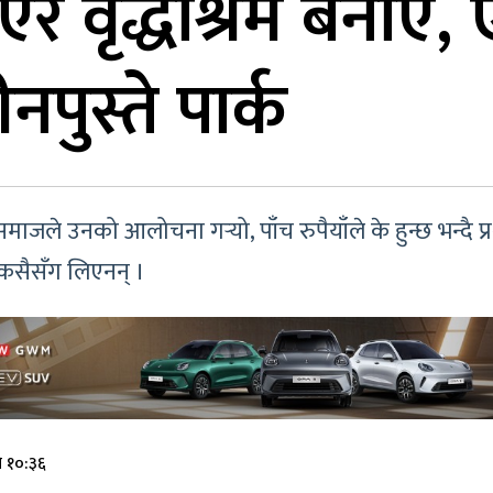
ाएर वृद्धाश्रम बनाए
नपुस्ते पार्क
 उनको आलोचना गर्‍यो, पाँच रुपैयाँले के हुन्छ भन्दै प्रश्न
ी कसैसँग लिएनन् ।
े १०:३६