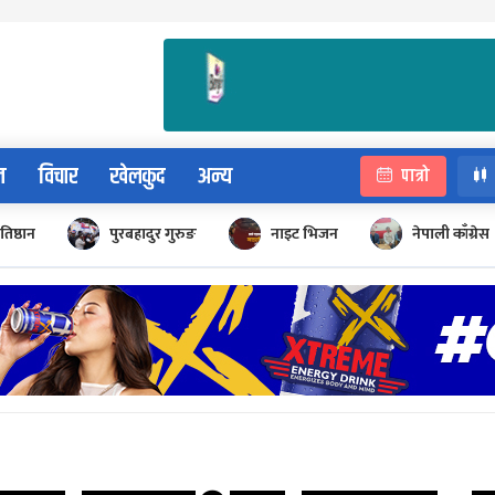
न
विचार
खेलकुद
अन्य
पात्रो
रतिष्ठान
पुरबहादुर गुरुङ
नाइट भिजन
नेपाली काँग्रेस