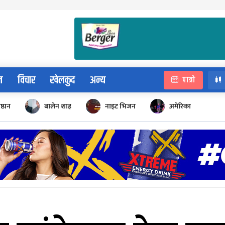
न
विचार
खेलकुद
अन्य
पात्रो
िष्ठान
बालेन शाह
नाइट भिजन
अमेरिका