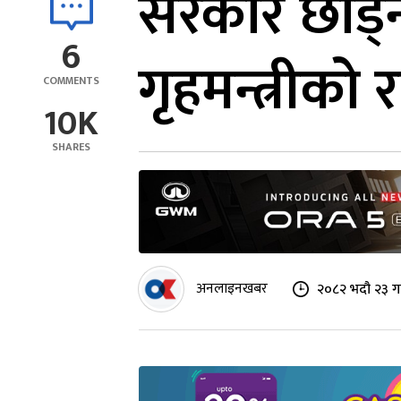
सरकार छोड्न 
6
गृहमन्त्रीको
COMMENTS
10K
SHARES
अनलाइनखबर
२०८२ भदौ २३ ग