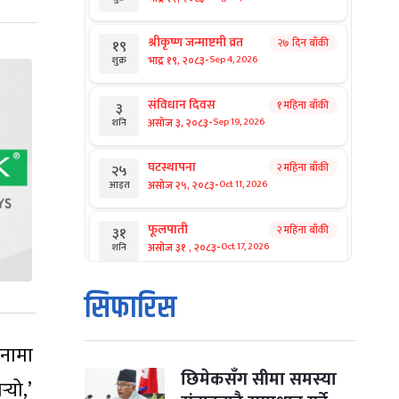
श्रीकृष्ण जन्माष्टमी व्रत
२७ दिन बाँकी
१९
-
भाद्र १९, २०८३
Sep 4, 2026
शुक्र
संविधान दिवस
१ महिना बाँकी
३
-
असोज ३, २०८३
Sep 19, 2026
शनि
घटस्थापना
२ महिना बाँकी
२५
-
असोज २५, २०८३
Oct 11, 2026
आइत
फूलपाती
२ महिना बाँकी
३१
-
असोज ३१ , २०८३
Oct 17, 2026
शनि
कार्तिक सङ्क्रान्ति
२ महिना बाँकी
१
सिफारिस
-
कार्तिक १, २०८३
Oct 18, 2026
आइत
ीनामा
महानवमी
२ महिना बाँकी
३
-
कार्तिक ३, २०८३
Oct 20, 2026
मंगल
छिमेकसँग सीमा समस्या
्‍यो,’