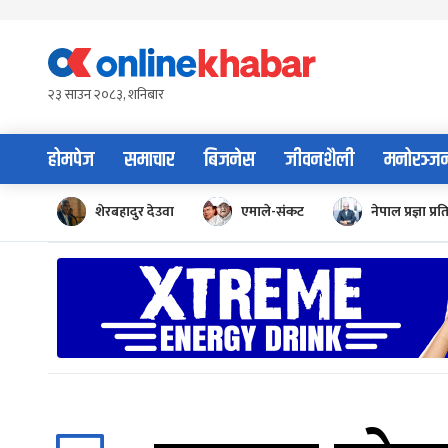
Skip
to
content
२३ साउन २०८३, शनिबार
होमपेज
समाचार
बिजनेस
जीवनशैली
मनोरञ्ज
शेरबहादुर देउवा
एमाले-संकट
नेपाल प्रज्ञा प्रत