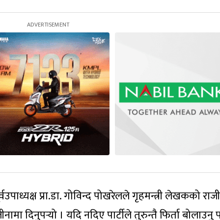
वउपाध्यक्ष प्रा.डा. गोविन्द पोखरेलले गृहमन्त्री लेखकको राज
जीनामा दिनुपर्‍यो । यदि नदिए पार्टीले तुरुन्तै फिर्ता बोलाउनु पर