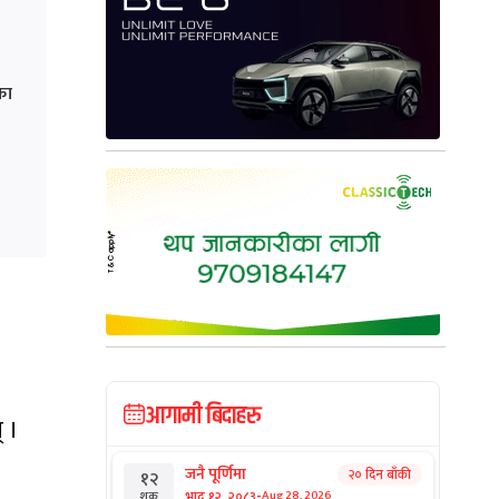
एका
आगामी बिदाहरु
् ।
जनै पूर्णिमा
२० दिन बाँकी
१२
-
भाद्र १२, २०८३
Aug 28, 2026
शुक्र