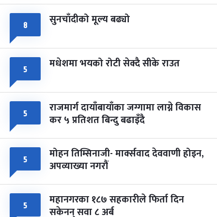
सुनचाँदीको मूल्य बढ्यो
८
मधेशमा भयको रोटी सेक्दै सीके राउत
५
राजमार्ग दायाँबायाँका जग्गामा लाग्ने विकास
५
कर ५ प्रतिशत बिन्दु बढाइँदै
मोहन तिम्सिनाजी- मार्क्सवाद देववाणी होइन,
५
अपव्याख्या नगरौं
महानगरका १८७ सहकारीले फिर्ता दिन
५
सकेनन् सवा ८ अर्ब