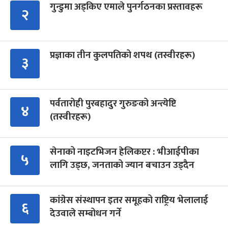
गुन्डुमा अड्किए एमाले पुनर्गठनका प्रस्तावहरू
२
प्रज्ञाका तीन कुलपतिको शपथ (तस्वीरहरू)
३
पर्वतारोही पुरबहादुर गुरुङको अन्त्येष्टि
४
(तस्वीरहरू)
सेनाको नाइटभिजन हेलिकप्टर : भीआईपीका
५
लागि उड्छ, जनताको ज्यान बचाउन उड्दैन
कांग्रेस संस्थापन इतर समूहको राष्ट्रिय भेलालाई
६
देउवाले सम्बोधन गर्ने