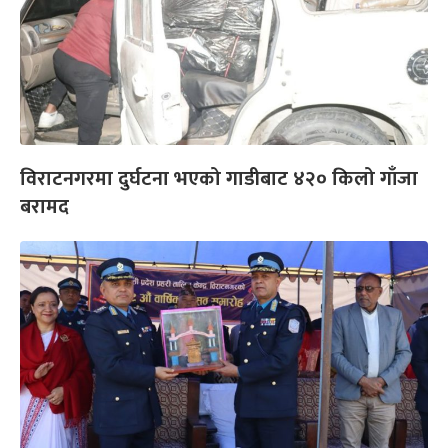
विराटनगरमा दुर्घटना भएको गाडीबाट ४२० किलो गाँजा
बरामद