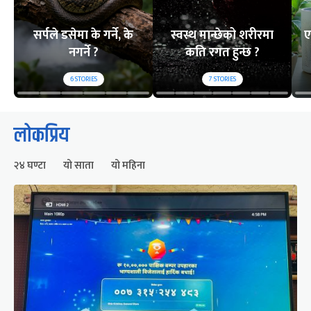
सर्पले डसेमा के गर्ने, के
स्वस्थ मान्छेको शरीरमा
ए
नगर्ने ?
कति रगत हुन्छ ?
6
STORIES
7
STORIES
लोकप्रिय
२४ घण्टा
यो साता
यो महिना