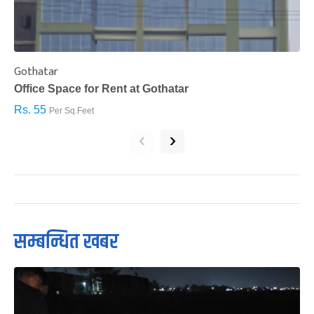
Gothatar
S
Office Space for Rent at Gothatar
H
Rs. 55
R
Per Sq.Feet
‹
›
सम्बन्धित खबर