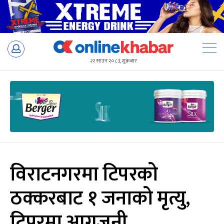
Skip
to
२२ साउन २०८३, शुक्रबार
content
विराटनगरमा टिपरको
ठक्करबाट १ जनाको मृत्यु,
टिपरमा आगजनी