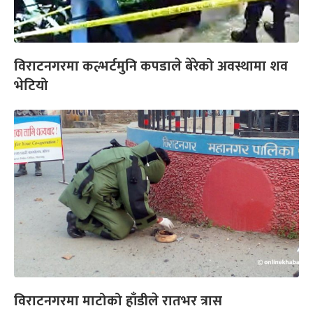
विराटनगरमा कल्भर्टमुनि कपडाले बेरेको अवस्थामा शव
भेटियो
विराटनगरमा माटोको हाँडीले रातभर त्रास