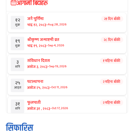
आगामी बिदाहरु
जनै पूर्णिमा
२१ दिन बाँकी
१२
-
भाद्र १२, २०८३
Aug 28, 2026
शुक्र
श्रीकृष्ण जन्माष्टमी व्रत
२८ दिन बाँकी
१९
-
भाद्र १९, २०८३
Sep 4, 2026
शुक्र
संविधान दिवस
१ महिना बाँकी
३
-
असोज ३, २०८३
Sep 19, 2026
शनि
घटस्थापना
२ महिना बाँकी
२५
-
असोज २५, २०८३
Oct 11, 2026
आइत
फूलपाती
२ महिना बाँकी
३१
-
असोज ३१ , २०८३
Oct 17, 2026
शनि
कार्तिक सङ्क्रान्ति
२ महिना बाँकी
१
सिफारिस
-
कार्तिक १, २०८३
Oct 18, 2026
आइत