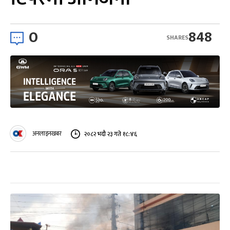
0
848
SHARES
अनलाइनखबर
२०८२ भदौ २३ गते १८:४६