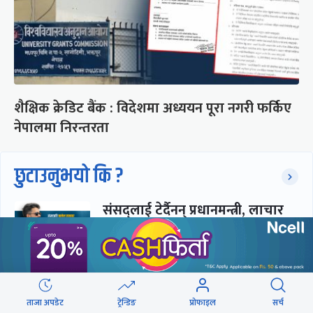
शैक्षिक क्रेडिट बैंक : विदेशमा अध्ययन पूरा नगरी फर्किए
नेपालमा निरन्तरता
छुटाउनुभयो कि ?
संसद्लाई टेर्दैनन् प्रधानमन्त्री, लाचार
छन् सभामुख
‘अस्थायी प्रकृतिको अध्यादेशले ऐनको
व्यवस्था विस्थापित गर्न सक्दैन’
ताजा अपडेट
ट्रेन्डिङ
प्रोफाइल
सर्च