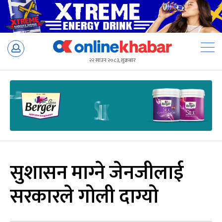
Skip
to
२२ साउन २०८३, शुक्रबार
content
सुशासन माग्‍ने जेनजीलाई
सरकारले गोली दाग्यो