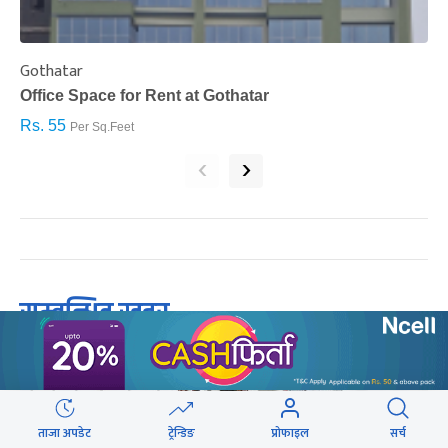
Gothatar
S
Office Space for Rent at Gothatar
H
Rs. 55
R
Per Sq.Feet
‹
›
सम्बन्धित खबर
ताजा अपडेट
ट्रेन्डिङ
प्रोफाइल
सर्च