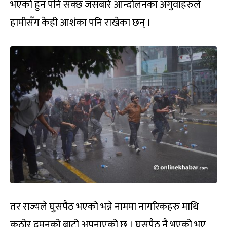
भएको हुन पनि सक्छ जसबारे आन्दोलनका अगुवाहरुले
हामीसँग केही आशंका पनि राखेका छन् ।
तर राज्यले घुसपैठ भएको भन्ने नाममा नागरिकहरु माथि
कठोर दमनको बाटो अपनाएको छ । घुसपैठ नै भएको भए