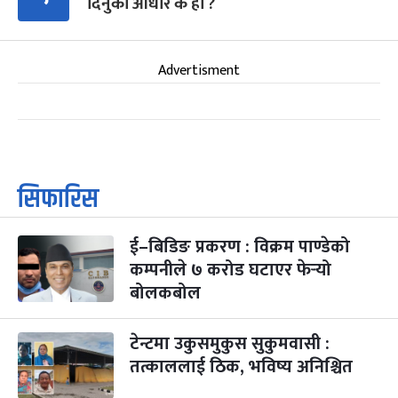
दिनुको आधार के हो ?
Advertisment
सिफारिस
ई–बिडिङ प्रकरण : विक्रम पाण्डेको
कम्पनीले ७ करोड घटाएर फेर्‍यो
बोलकबोल
टेन्टमा उकुसमुकुस सुकुमवासी :
तत्काललाई ठिक, भविष्य अनिश्चित