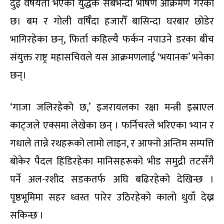
दुई वर्षयता भएको युद्धकै सबैभन्दा भीषण आक्रमण गरेको
छ। बम र गोली वर्षिँदा हजारौँ बासिन्दा घरबार छोडेर
भागिरहेका छन्, फिर्ता कहिल्यै फर्कन नपाउने डरका बीच
संयुक्त राष्ट्र महासचिवले यस आक्रमणलाई ‘भयानक’ भनेका
छन्।
‘गाजा जलिरहेको छ,’ इजरायलका रक्षा मन्त्री इस्राएल
काट्जले एक्समा लेखेका छन् । फर्निचरले भरिएका भ्यान र
गधाले तान्ने रथहरूको लामो लाइन, र आफ्नो अन्तिम सम्पत्ति
बोकेर पैदल हिंडिरहेका मानिसहरूको भीड समुद्री तटसँगै
पर्ने अल-रशीद सडकतर्फ अघि बढिरहेको देखिन्छ ।
पृष्ठभूमिमा सहर ध्वस्त पारेर उठिरहेको कालो धुवाँ देख्न
सकिन्छ ।