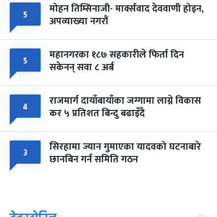
मोहन तिम्सिनाजी- मार्क्सवाद देववाणी होइन,
५
अपव्याख्या नगरौं
महानगरका १८७ सहकारीले फिर्ता दिन
५
सकेनन् सवा ८ अर्ब
राजमार्ग दायाँबायाँका जग्गामा लाग्ने विकास
४
कर ५ प्रतिशत बिन्दु बढाइँदै
सिरहामा ज्यान गुमाएका यादवको घटनाबारे
३
छानबिन गर्न समिति गठन