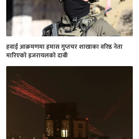
हवाई आक्रमणमा हमास गुप्तचर शाखाका वरिष्ठ नेता
मारिएको इजरायलको दाबी