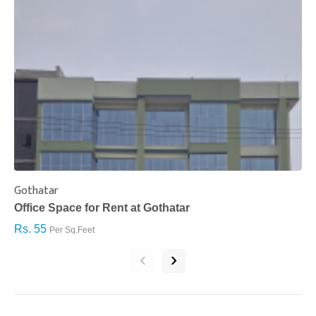
Gothatar
S
Office Space for Rent at Gothatar
H
Rs. 55
R
Per Sq.Feet
‹
›