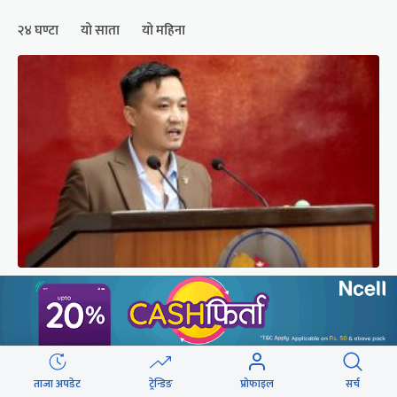
२४ घण्टा
यो साता
यो महिना
संसद्को रोष्ट्रमबाटै गृहमन्त्रीले दिए प्रश्न नगर्न चेतावनी
ताजा अपडेट
ट्रेन्डिङ
प्रोफाइल
सर्च