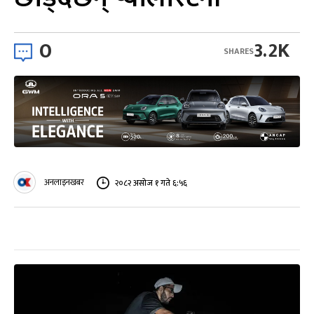
0
3.2K
SHARES
अनलाइनखबर
२०८२ असोज १ गते ६:५६