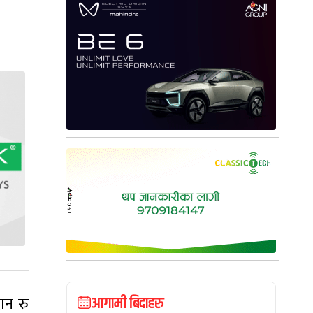
ान रु
आगामी बिदाहरु