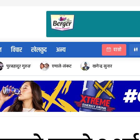
न
विचार
खेलकुद
अन्य
पात्रो
पुरबहादुर गुरुङ
एमाले-संकट
खगेन्द्र सुनार