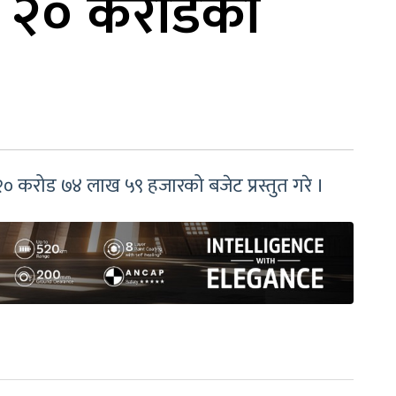
्ब २० करोडको
० करोड ७४ लाख ५९ हजारको बजेट प्रस्तुत गरे ।