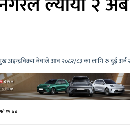
गरले ल्यायो २ अर
इन्द्रविक्रम बेघाले आव २०८२/८३ का लागि रु दुई अर्ब २
गते १५:४४