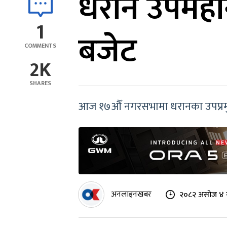
धरान उपमहान
1
बजेट
COMMENTS
2K
SHARES
आज १७औँ नगरसभामा धरानका उपप्रमुख अ
अनलाइनखबर
२०८२ असोज ४ 