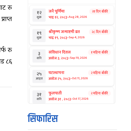
ाट रु
जनै पूर्णिमा
२१ दिन बाँकी
१२
-
राप्त
भाद्र १२, २०८३
Aug 28, 2026
शुक्र
श्रीकृष्ण जन्माष्टमी व्रत
२८ दिन बाँकी
१९
-
भाद्र १९, २०८३
Sep 4, 2026
शुक्र
्फ रु
संविधान दिवस
१ महिना बाँकी
३
-
असोज ३, २०८३
Sep 19, 2026
शनि
ोड ८६
घटस्थापना
२ महिना बाँकी
२५
-
असोज २५, २०८३
Oct 11, 2026
आइत
फूलपाती
२ महिना बाँकी
३१
-
असोज ३१ , २०८३
Oct 17, 2026
शनि
कार्तिक सङ्क्रान्ति
२ महिना बाँकी
१
सिफारिस
-
कार्तिक १, २०८३
Oct 18, 2026
आइत