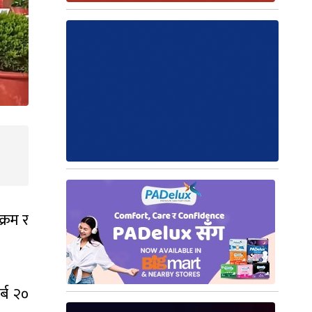
्रम र
्ब २०