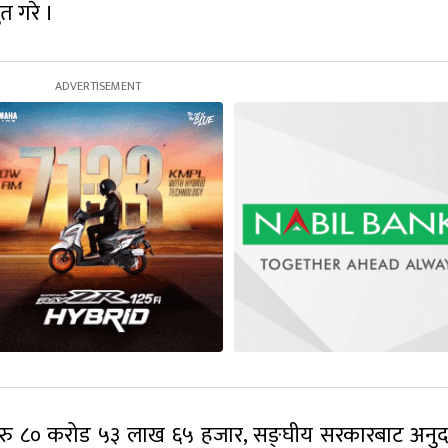
त गरे ।
ट रु ८० करोड ५३ लाख ६५ हजार, सङ्घीय सरकारबाट अनुद