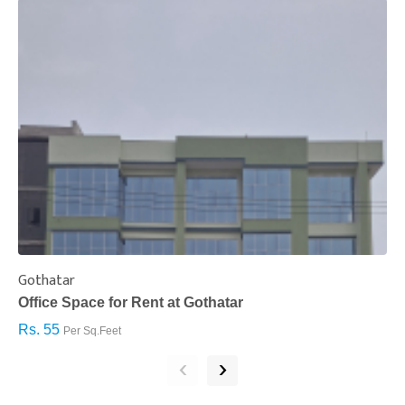
Gothatar
S
Office Space for Rent at Gothatar
H
Rs. 55
R
Per Sq.Feet
‹
›