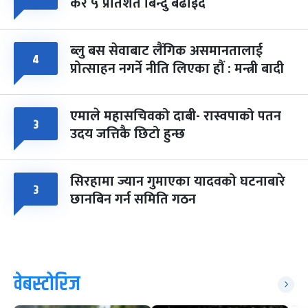
कर ५ प्रतिशत बिन्दु बढाइँदै
ब्लु बस सेवाबाट लैंगिक असमानतालाई
४
प्रोत्साहन नगर्ने नीति लिएका हौं : मन्त्री बादी
एमाले महासचिवको दाबी- रास्वपाको पतन
३
उदय जत्तिकै छिटो हुन्छ
सिरहामा ज्यान गुमाएका यादवको घटनाबारे
३
छानबिन गर्न समिति गठन
वेबस्टोरिज