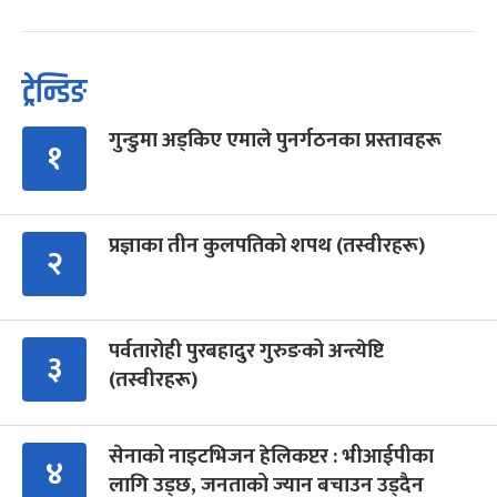
ट्रेन्डिङ
गुन्डुमा अड्किए एमाले पुनर्गठनका प्रस्तावहरू
१
प्रज्ञाका तीन कुलपतिको शपथ (तस्वीरहरू)
२
पर्वतारोही पुरबहादुर गुरुङको अन्त्येष्टि
३
(तस्वीरहरू)
सेनाको नाइटभिजन हेलिकप्टर : भीआईपीका
४
लागि उड्छ, जनताको ज्यान बचाउन उड्दैन