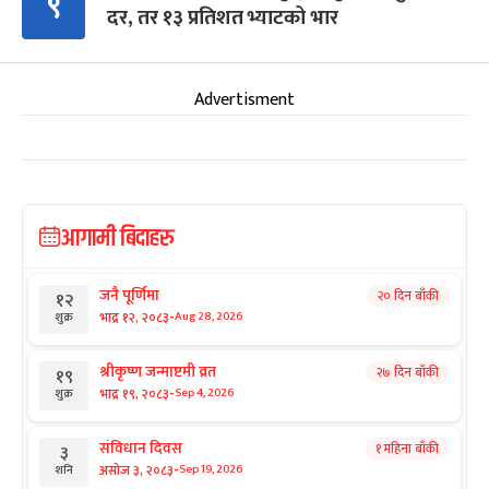
९
दर, तर १३ प्रतिशत भ्याटको भार
Advertisment
आगामी बिदाहरु
जनै पूर्णिमा
२० दिन बाँकी
१२
-
भाद्र १२, २०८३
Aug 28, 2026
शुक्र
श्रीकृष्ण जन्माष्टमी व्रत
२७ दिन बाँकी
१९
-
भाद्र १९, २०८३
Sep 4, 2026
शुक्र
संविधान दिवस
१ महिना बाँकी
३
-
असोज ३, २०८३
Sep 19, 2026
शनि