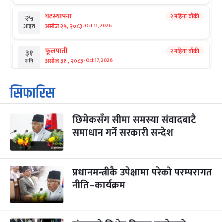
घटस्थापना
२ महिना बाँकी
२५
-
असोज २५, २०८३
Oct 11, 2026
आइत
फूलपाती
२ महिना बाँकी
३१
-
असोज ३१ , २०८३
Oct 17, 2026
शनि
कार्तिक सङ्क्रान्ति
२ महिना बाँकी
१
सिफारिस
-
कार्तिक १, २०८३
Oct 18, 2026
आइत
छिमेकसँग सीमा समस्या संवादबाटै
महानवमी
२ महिना बाँकी
३
-
समाधान गर्ने सरकारी सन्देश
कार्तिक ३, २०८३
Oct 20, 2026
मंगल
विजयादशमी
२ महिना बाँकी
४
-
कार्तिक ४, २०८३
Oct 21, 2026
बुध
प्रधानमन्त्रीकै उपेक्षामा परेको परम्परागत
नीति–कार्यक्रम
पापा‌ङ्कुशा एकादशी व्रत
२ महिना बाँकी
५
-
कार्तिक ५, २०८३
Oct 22, 2026
बिहि