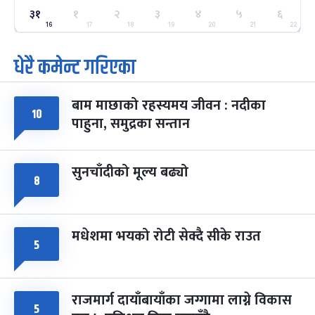
३१
ग्याल्पो ल्होसार
१
२
३
४
५
६
७ महिना बाँकी
२५
-
फाल्गुन २५, २०८३
Mar 9, 2027
मंगल
16
17
18
19
20
21
22
धेरै कमेन्ट गरिएका
पूर्णिमा व्रत
७ महिना बाँकी
७
-
चैत्र ७, २०८३
Mar 21, 2027
आइत
बाम माछाको रहस्यमय जीवन : नदीका
फागुपूर्णिमा
१०
७ महिना बाँकी
८
पाहुना, समुद्रका सन्तान
-
चैत्र ८, २०८३
Mar 22, 2027
सोम
सुनचाँदीको मूल्य बढ्यो
८
मधेशमा भयको रोटी सेक्दै सीके राउत
५
राजमार्ग दायाँबायाँका जग्गामा लाग्ने विकास
५