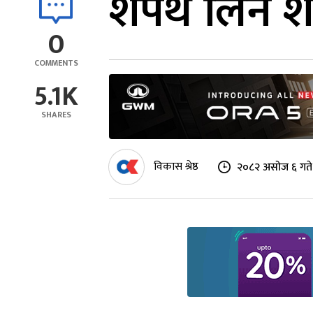
शपथ लिन शीत
0
COMMENTS
5.1K
SHARES
विकास श्रेष्ठ
२०८२ असोज ६ गते