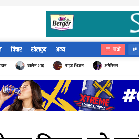
न
विचार
खेलकुद
अन्य
पात्रो
िष्ठान
बालेन शाह
नाइट भिजन
अमेरिका