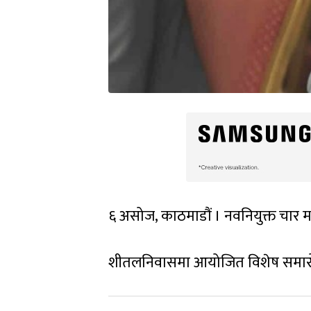
६ असोज, काठमाडौं । नवनियुक्त चार मन्
शीतलनिवासमा आयोजित विशेष समारोहम