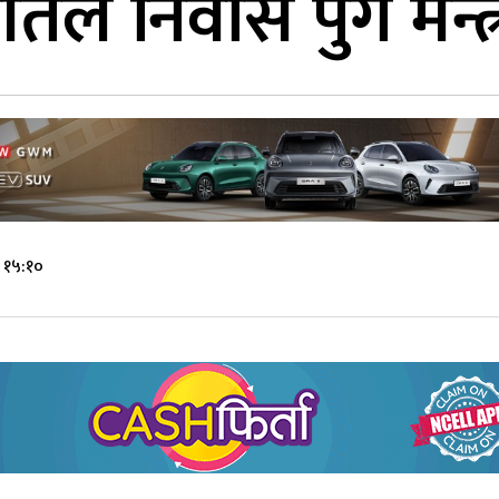
ल निवास पुगे मन्त्र
 १५:१०