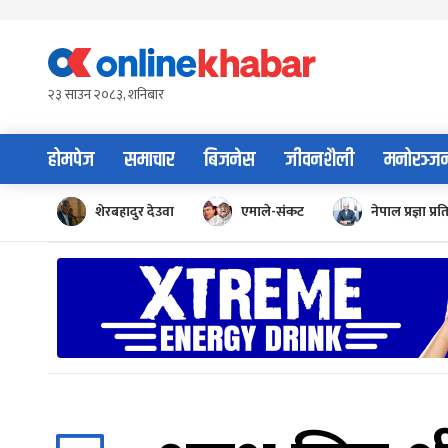
Skip
to
content
२३ साउन २०८३, शनिबार
होमपेज
समाचार
बिजनेस
जीवनशैली
मनोरञ्ज
शेरबहादुर देउवा
एमाले-संकट
नेपाल प्रज्ञा प्रत