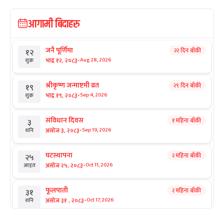
आगामी बिदाहरु
जनै पूर्णिमा
२२ दिन बाँकी
१२
-
भाद्र १२, २०८३
Aug 28, 2026
शुक्र
श्रीकृष्ण जन्माष्टमी व्रत
२९ दिन बाँकी
१९
-
भाद्र १९, २०८३
Sep 4, 2026
शुक्र
संविधान दिवस
१ महिना बाँकी
३
-
असोज ३, २०८३
Sep 19, 2026
शनि
घटस्थापना
२ महिना बाँकी
२५
-
असोज २५, २०८३
Oct 11, 2026
आइत
फूलपाती
२ महिना बाँकी
३१
-
असोज ३१ , २०८३
Oct 17, 2026
शनि