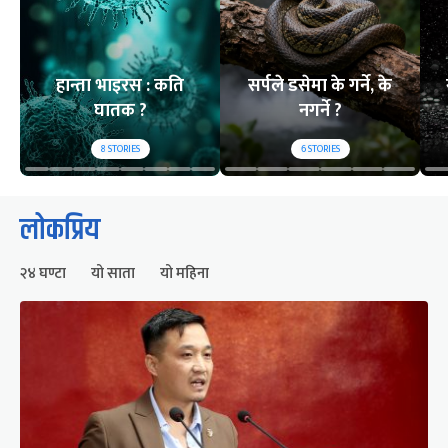
हान्ता भाइरस : कति
सर्पले डसेमा के गर्ने, के
घातक ?
नगर्ने ?
8
STORIES
6
STORIES
लोकप्रिय
२४ घण्टा
यो साता
यो महिना