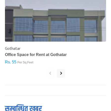
Gothatar
S
Office Space for Rent at Gothatar
H
Rs. 55
R
Per Sq.Feet
‹
›
सम्बन्धित खबर