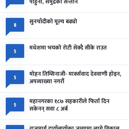
पाहुना, समुद्रका सन्तान
-
चैत्र ८, २०८३
Mar 22, 2027
सोम
सुनचाँदीको मूल्य बढ्यो
८
मधेशमा भयको रोटी सेक्दै सीके राउत
५
मोहन तिम्सिनाजी- मार्क्सवाद देववाणी होइन,
५
अपव्याख्या नगरौं
महानगरका १८७ सहकारीले फिर्ता दिन
५
सकेनन् सवा ८ अर्ब
राजमार्ग दायाँबायाँका जग्गामा लाग्ने विकास