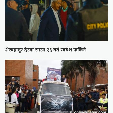
शेरबहादुर देउवा साउन २६ गते स्वदेश फर्किने