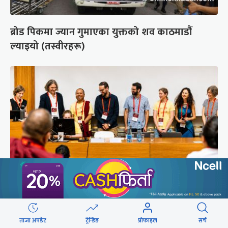
ब्रोड पिकमा ज्यान गुमाएका युक्तको शव काठमाडौं
ल्याइयो (तस्वीरहरू)
सुरक्षा रिपोर्ट : प्राज्ञिक आवरणमा तिब्बत पक्षीय भाष्य
निर्माणको योजना
ताजा अपडेट
ट्रेन्डिङ
प्रोफाइल
सर्च