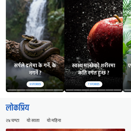
सर्पले डसेमा के गर्ने, के
स्वस्थ मान्छेको शरीरमा
ए
नगर्ने ?
कति रगत हुन्छ ?
6
STORIES
7
STORIES
लोकप्रिय
२४ घण्टा
यो साता
यो महिना