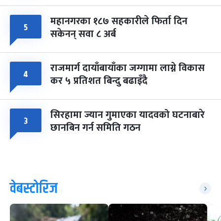
महानगरका १८७ सहकारीले फिर्ता दिन
५
सकेनन् सवा ८ अर्ब
राजमार्ग दायाँबायाँका जग्गामा लाग्ने विकास
४
कर ५ प्रतिशत बिन्दु बढाइँदै
सिरहामा ज्यान गुमाएका यादवको घटनाबारे
३
छानबिन गर्न समिति गठन
वेबस्टोरिज