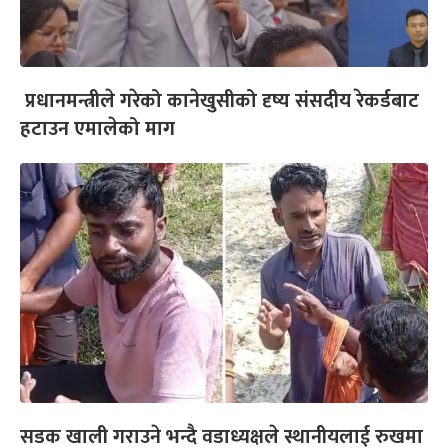
प्रधानमन्त्रीले गरेको कानेखुसीको दृष्य संसदीय रेकर्डबाट
हटाउन एमालेको माग
सडक खाली गराउने भन्दै वडाध्यक्षले स्थानीयलाई रुखमा