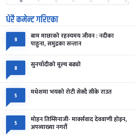
-
फाल्गुन २५, २०८३
Mar 9, 2027
मंगल
16
17
18
19
20
21
22
धेरै कमेन्ट गरिएका
पूर्णिमा व्रत
७ महिना बाँकी
७
-
चैत्र ७, २०८३
Mar 21, 2027
आइत
बाम माछाको रहस्यमय जीवन : नदीका
फागुपूर्णिमा
७ महिना बाँकी
८
९
पाहुना, समुद्रका सन्तान
-
चैत्र ८, २०८३
Mar 22, 2027
सोम
सुनचाँदीको मूल्य बढ्यो
८
मधेशमा भयको रोटी सेक्दै सीके राउत
५
मोहन तिम्सिनाजी- मार्क्सवाद देववाणी होइन,
५
अपव्याख्या नगरौं