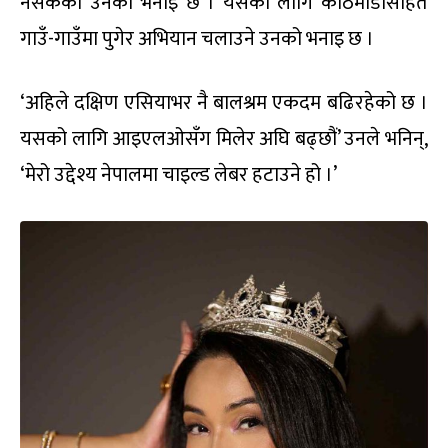
नसकेको उनको भनाइ छ । यसका लागि काठमाडौंसहित
गाउँ-गाउँमा पुगेर अभियान चलाउने उनको भनाइ छ ।
‘अहिले दक्षिण एसियाभर नै बालश्रम एकदम बढिरहेको छ ।
यसको लागि आइएलओसँग मिलेर अघि बढ्छौं’ उनले भनिन्,
‘मेरो उद्देश्य नेपालमा चाइल्ड लेबर हटाउने हो ।’