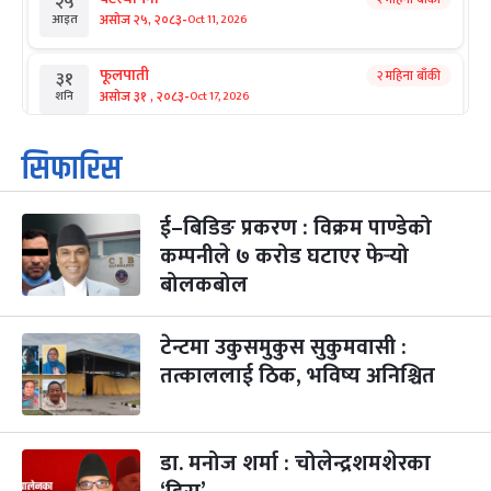
२५
-
असोज २५, २०८३
Oct 11, 2026
आइत
फूलपाती
२ महिना बाँकी
३१
-
असोज ३१ , २०८३
Oct 17, 2026
शनि
कार्तिक सङ्क्रान्ति
२ महिना बाँकी
१
सिफारिस
-
कार्तिक १, २०८३
Oct 18, 2026
आइत
ई–बिडिङ प्रकरण : विक्रम पाण्डेको
महानवमी
२ महिना बाँकी
३
-
कम्पनीले ७ करोड घटाएर फेर्‍यो
कार्तिक ३, २०८३
Oct 20, 2026
मंगल
बोलकबोल
विजयादशमी
२ महिना बाँकी
४
-
कार्तिक ४, २०८३
Oct 21, 2026
बुध
टेन्टमा उकुसमुकुस सुकुमवासी :
तत्काललाई ठिक, भविष्य अनिश्चित
पापा‌ङ्कुशा एकादशी व्रत
२ महिना बाँकी
५
-
कार्तिक ५, २०८३
Oct 22, 2026
बिहि
डा. मनोज शर्मा : चोलेन्द्रशमशेरका
कुकुर तिहार
३ महिना बाँकी
२२
-
कार्तिक २२, २०८३
Nov 8, 2026
आइत