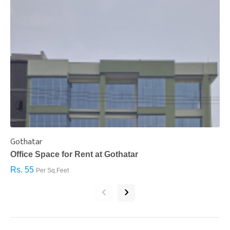
Gothatar
S
Office Space for Rent at Gothatar
H
Rs. 55
R
Per Sq.Feet
‹
›