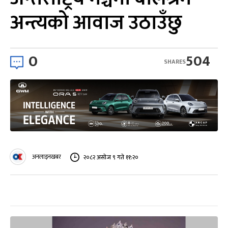
अन्त्यको आवाज उठाउँछु
0
504
SHARES
अनलाइनखबर
२०८२ असोज ९ गते ११:२०