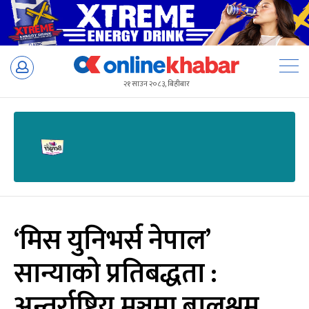
Skip
to
२१ साउन २०८३, बिहीबार
content
‘मिस युनिभर्स नेपाल’
सान्याको प्रतिबद्धता :
अन्तर्राष्ट्रिय मञ्चमा बालश्रम