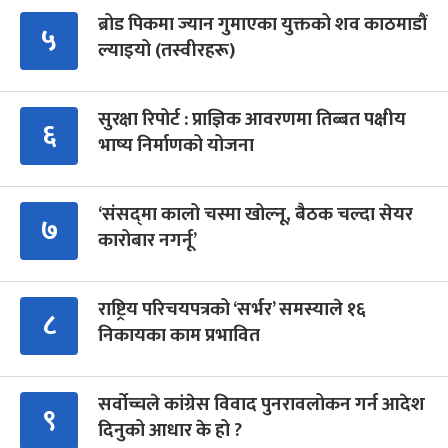
ब्रोड पिकमा ज्यान गुमाएका युक्तको शव काठमाडौं
५
ल्याइयो (तस्वीरहरू)
सुरक्षा रिपोर्ट : प्राज्ञिक आवरणमा तिब्बत पक्षीय
६
भाष्य निर्माणको योजना
‘संसद्‍मा कालो चस्मा खोल्नू, बैठक चल्दा सेयर
७
कारोबार नगर्नू’
राष्ट्रिय परिचयपत्रको ‘सर्भर’ समस्याले १६
८
निकायका काम प्रभावित
सर्वोच्चले कांग्रेस विवाद पुनरावलोकन गर्न आदेश
९
दिनुको आधार के हो ?