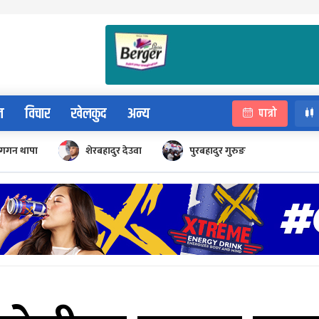
न
विचार
खेलकुद
अन्य
पात्रो
गगन थापा
शेरबहादुर देउवा
पुरबहादुर गुरुङ