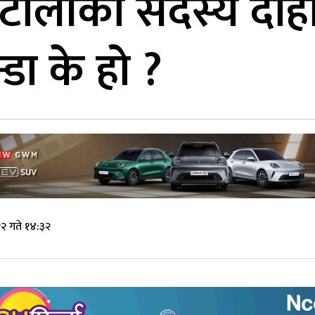
ा टोलीका सदस्य दाहा
्डा के हो ?
२ गते १४:३२