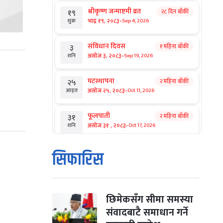
श्रीकृष्ण जन्माष्टमी व्रत
२८ दिन बाँकी
१९
-
भाद्र १९, २०८३
Sep 4, 2026
शुक्र
संविधान दिवस
१ महिना बाँकी
३
-
असोज ३, २०८३
Sep 19, 2026
शनि
घटस्थापना
२ महिना बाँकी
२५
-
असोज २५, २०८३
Oct 11, 2026
आइत
फूलपाती
२ महिना बाँकी
३१
-
असोज ३१ , २०८३
Oct 17, 2026
शनि
कार्तिक सङ्क्रान्ति
२ महिना बाँकी
१
सिफारिस
-
कार्तिक १, २०८३
Oct 18, 2026
आइत
महानवमी
२ महिना बाँकी
३
-
कार्तिक ३, २०८३
Oct 20, 2026
मंगल
छिमेकसँग सीमा समस्या
संवादबाटै समाधान गर्ने
विजयादशमी
२ महिना बाँकी
४