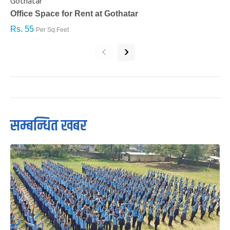
Gothatar
S
Office Space for Rent at Gothatar
H
Rs. 55
R
Per Sq.Feet
‹
›
सम्बन्धित खबर