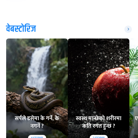
वेबस्टोरिज
सर्पले डसेमा के गर्ने, के
स्वस्थ मान्छेको शरीरमा
ए
नगर्ने ?
कति रगत हुन्छ ?