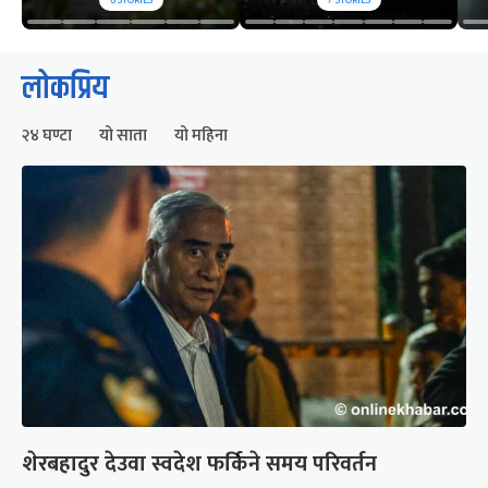
6
STORIES
7
STORIES
लोकप्रिय
२४ घण्टा
यो साता
यो महिना
शेरबहादुर देउवा स्वदेश फर्किने समय परिवर्तन