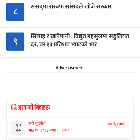
संसद्‍मा रास्वपा सांसदले खोजे सरकार
८
सिँचाइ र खानेपानी : विद्युत् महसुलमा सहुलियत
९
दर, तर १३ प्रतिशत भ्याटको भार
Advertisment
आगामी बिदाहरु
जनै पूर्णिमा
२० दिन बाँकी
१२
-
भाद्र १२, २०८३
Aug 28, 2026
शुक्र