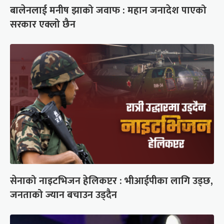
बालेनलाई मनीष झाको जवाफ : महान जनादेश पाएको
सरकार एक्लो छैन
सेनाको नाइटभिजन हेलिकप्टर : भीआईपीका लागि उड्छ,
जनताको ज्यान बचाउन उड्दैन