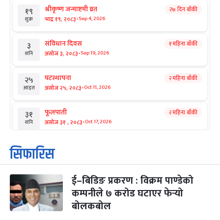
श्रीकृष्ण जन्माष्टमी व्रत
२७ दिन बाँकी
१९
-
भाद्र १९, २०८३
Sep 4, 2026
शुक्र
संविधान दिवस
१ महिना बाँकी
३
-
असोज ३, २०८३
Sep 19, 2026
शनि
घटस्थापना
२ महिना बाँकी
२५
-
असोज २५, २०८३
Oct 11, 2026
आइत
फूलपाती
२ महिना बाँकी
३१
-
असोज ३१ , २०८३
Oct 17, 2026
शनि
कार्तिक सङ्क्रान्ति
२ महिना बाँकी
१
सिफारिस
-
कार्तिक १, २०८३
Oct 18, 2026
आइत
ई–बिडिङ प्रकरण : विक्रम पाण्डेको
महानवमी
२ महिना बाँकी
३
-
कम्पनीले ७ करोड घटाएर फेर्‍यो
कार्तिक ३, २०८३
Oct 20, 2026
मंगल
बोलकबोल
विजयादशमी
२ महिना बाँकी
४