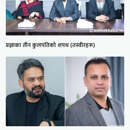
प्रज्ञाका तीन कुलपतिको शपथ (तस्वीरहरू)