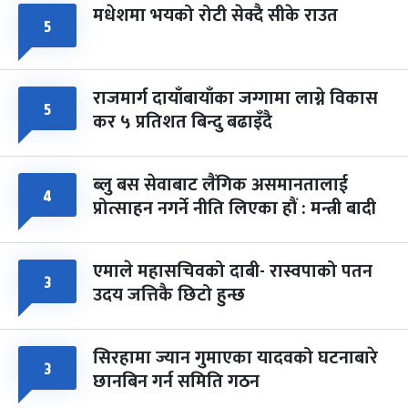
मधेशमा भयको रोटी सेक्दै सीके राउत
५
राजमार्ग दायाँबायाँका जग्गामा लाग्ने विकास
५
कर ५ प्रतिशत बिन्दु बढाइँदै
ब्लु बस सेवाबाट लैंगिक असमानतालाई
४
प्रोत्साहन नगर्ने नीति लिएका हौं : मन्त्री बादी
एमाले महासचिवको दाबी- रास्वपाको पतन
३
उदय जत्तिकै छिटो हुन्छ
सिरहामा ज्यान गुमाएका यादवको घटनाबारे
३
छानबिन गर्न समिति गठन