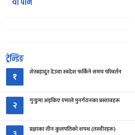
यो पनि
ट्रेन्डिङ
शेरबहादुर देउवा स्वदेश फर्किने समय परिवर्तन
१
गुन्डुमा अड्किए एमाले पुनर्गठनका प्रस्तावहरू
२
प्रज्ञाका तीन कुलपतिको शपथ (तस्वीरहरू)
३