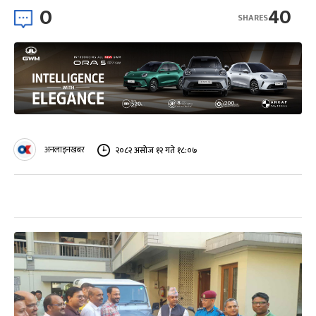
0
40
SHARES
अनलाइनखबर
२०८२ असोज १२ गते १८:०७