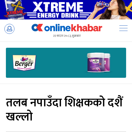
Skip
to
२२ साउन २०८३, शुक्रबार
content
तलब नपाउँदा शिक्षकको दशैं
खल्लो