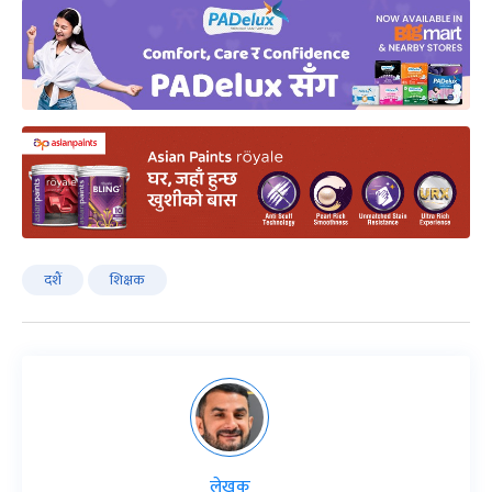
दशैं
शिक्षक
लेखक