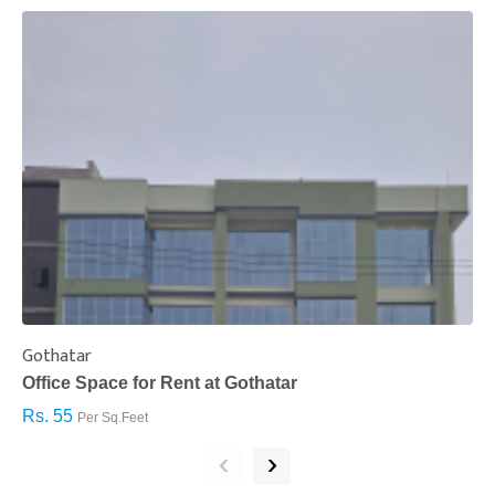
Gothatar
S
Office Space for Rent at Gothatar
H
Rs. 55
R
Per Sq.Feet
‹
›