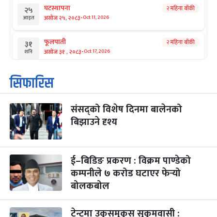
घटस्थापना
२ महिना बाँकी
२५
-
असोज २५, २०८३
Oct 11, 2026
आइत
फूलपाती
२ महिना बाँकी
३१
-
असोज ३१ , २०८३
Oct 17, 2026
शनि
कार्तिक सङ्क्रान्ति
२ महिना बाँकी
१
सिफारिस
-
कार्तिक १, २०८३
Oct 18, 2026
आइत
संसद्को विशेष दिनमा बालेनको
महानवमी
२ महिना बाँकी
३
-
बिझाउने दृश्य
कार्तिक ३, २०८३
Oct 20, 2026
मंगल
विजयादशमी
२ महिना बाँकी
४
-
कार्तिक ४, २०८३
Oct 21, 2026
बुध
ई–बिडिङ प्रकरण : विक्रम पाण्डेको
कम्पनीले ७ करोड घटाएर फेर्‍यो
पापा‌ङ्कुशा एकादशी व्रत
२ महिना बाँकी
५
बोलकबोल
-
कार्तिक ५, २०८३
Oct 22, 2026
बिहि
टेन्टमा उकुसमुकुस सुकुमवासी :
कुकुर तिहार
३ महिना बाँकी
२२