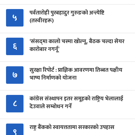
पर्वतारोही पुरबहादुर गुरुङको अन्त्येष्टि
५
(तस्वीरहरू)
‘संसद्‍मा कालो चस्मा खोल्नू, बैठक चल्दा सेयर
६
कारोबार नगर्नू’
सुरक्षा रिपोर्ट : प्राज्ञिक आवरणमा तिब्बत पक्षीय
७
भाष्य निर्माणको योजना
कांग्रेस संस्थापन इतर समूहको राष्ट्रिय भेलालाई
८
देउवाले सम्बोधन गर्ने
राष्ट्र बैंकको स्वायत्ततामा सरकारको उपहास
९