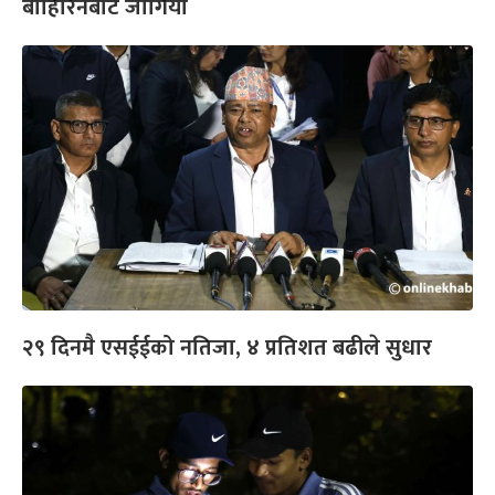
बाहिरिनबाट जोगियो
२९ दिनमै एसईईको नतिजा, ४ प्रतिशत बढीले सुधार