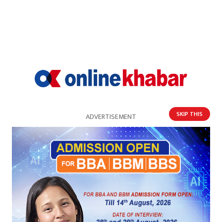
राष्ट्रिय सभामा अर्यालको नाम सिफारिस र आदर्श श्रेष्ठको
नियुक्ति फिर्ता लिन माग
SKIP THIS
ADVERTISEMENT
रौतहट-३ मा प्रभु साह पाँचौ स्थानमा