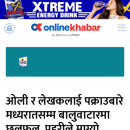
Skip
to
२५ साउन २०८३, सोमबार
content
ओली र लेखकलाई पक्राउबारे
मध्यरातसम्म बालुवाटारमा
छलफल, प्रहरीले माग्यो