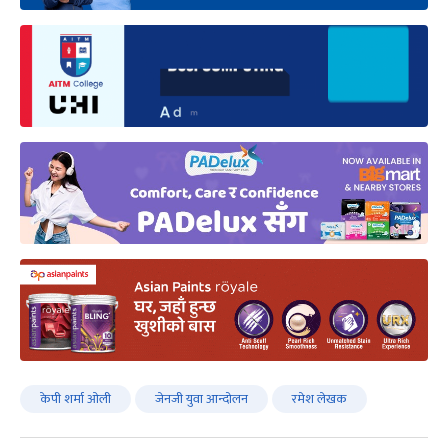
केपी शर्मा ओली
जेनजी युवा आन्दोलन
रमेश लेखक