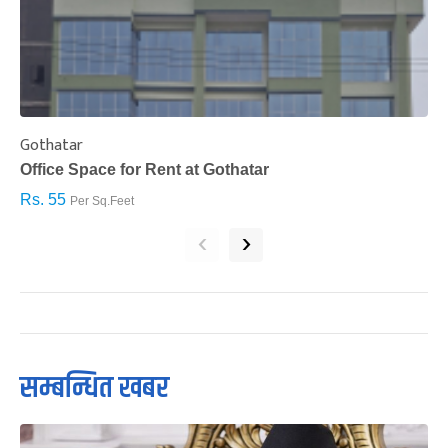
Gothatar
S
Office Space for Rent at Gothatar
H
Rs. 55
R
Per Sq.Feet
‹
›
सम्बन्धित खबर