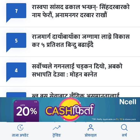
रास्वपा सांसद ढकाल भन्छन्- सिंहदरबारको
७
नाम फेरौं, अनामनगर दरबार राखौं
राजमार्ग दायाँबायाँका जग्गामा लाग्ने विकास
५
कर ५ प्रतिशत बिन्दु बढाइँदै
सर्वोच्चले गगनलाई चड्कन दियो, अबको
४
सभापति देउवा : मोहन बस्नेत
ब्लु बस सेवाबाट लैंगिक असमानतालाई
४
प्रोत्साहन नगर्ने नीति लिएका हौं : मन्त्री बादी
पद ओगट्ने र लडाइँका बेला भाग्नेलाई
४
पार्टीबाट धकेलेरै बिदा गर्छु : राजेन्द्र लिङ्देन
ताजा अपडेट
ट्रेन्डिङ
प्रोफाइल
सर्च