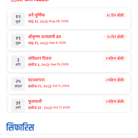
जनै पूर्णिमा
१८ दिन बाँकी
१२
-
भाद्र १२, २०८३
Aug 28, 2026
शुक्र
श्रीकृष्ण जन्माष्टमी व्रत
२५ दिन बाँकी
१९
-
भाद्र १९, २०८३
Sep 4, 2026
शुक्र
संविधान दिवस
१ महिना बाँकी
३
-
असोज ३, २०८३
Sep 19, 2026
शनि
घटस्थापना
२ महिना बाँकी
२५
-
असोज २५, २०८३
Oct 11, 2026
आइत
फूलपाती
२ महिना बाँकी
३१
-
असोज ३१ , २०८३
Oct 17, 2026
शनि
कार्तिक सङ्क्रान्ति
२ महिना बाँकी
१
सिफारिस
-
कार्तिक १, २०८३
Oct 18, 2026
आइत