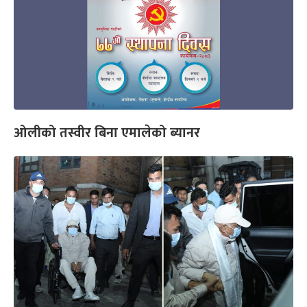
ओलीको तस्वीर बिना एमालेको ब्यानर