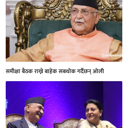
समीक्षा बैठक राख्ने बाहेक सबथोक गर्दैछन् ओली