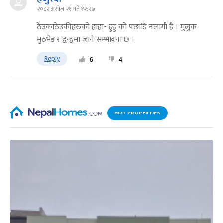
२०८२ असोज २१ गते १२:२७
ठेउकाठेउकीहरुको हाहा- हुहु को पछाडि नलागाै है । मुलुक
मुठभेड र द्वन्द्वमा जाने सम्भावना छ ।
Reply
6
4
HOT PROPERTIES