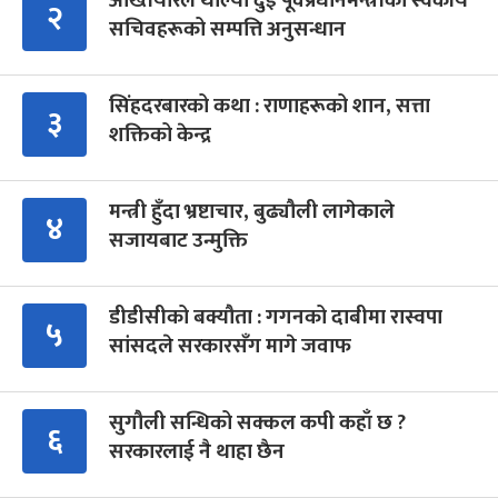
अख्तियारले थाल्यो दुई पूर्वप्रधानमन्त्रीका स्वकीय
२
सचिवहरूको सम्पत्ति अनुसन्धान
सिंहदरबारको कथा : राणाहरूको शान, सत्ता
३
शक्तिको केन्द्र
मन्त्री हुँदा भ्रष्टाचार, बुढ्यौली लागेकाले
४
सजायबाट उन्मुक्ति
डीडीसीको बक्यौता : गगनको दाबीमा रास्वपा
५
सांसदले सरकारसँग मागे जवाफ
सुगौली सन्धिको सक्कल कपी कहाँ छ ?
६
सरकारलाई नै थाहा छैन