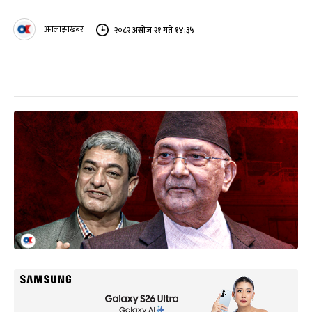
अनलाइनखबर
२०८२ असोज २१ गते १४:३५