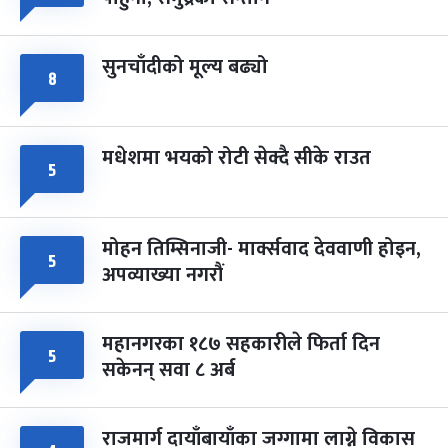
-
चैत्र ८, २०८३
Mar 22, 2027
सोम
सुनचाँदीको मूल्य बढ्यो
८
मधेशमा भयको रोटी सेक्दै सीके राउत
५
मोहन तिम्सिनाजी- मार्क्सवाद देववाणी होइन,
५
अपव्याख्या नगरौं
महानगरका १८७ सहकारीले फिर्ता दिन
५
सकेनन् सवा ८ अर्ब
राजमार्ग दायाँबायाँका जग्गामा लाग्ने विकास