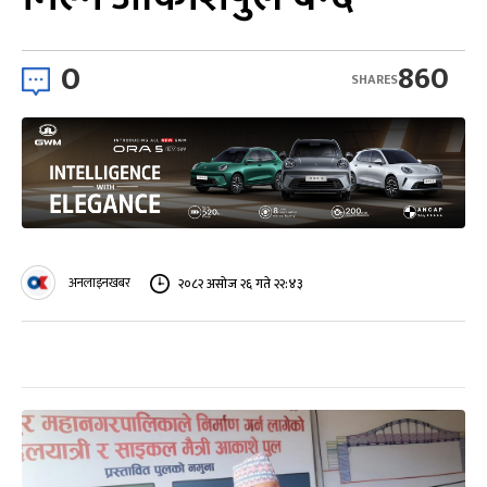
0
860
SHARES
अनलाइनखबर
२०८२ असोज २६ गते २२:४३