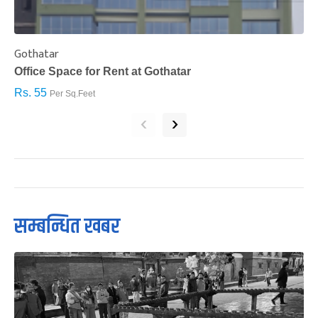
Gothatar
S
Office Space for Rent at Gothatar
H
Rs. 55
R
Per Sq.Feet
‹
›
सम्बन्धित खबर