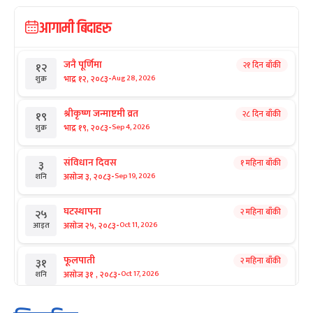
आगामी बिदाहरु
जनै पूर्णिमा
२१ दिन बाँकी
१२
-
भाद्र १२, २०८३
Aug 28, 2026
शुक्र
श्रीकृष्ण जन्माष्टमी व्रत
२८ दिन बाँकी
१९
-
भाद्र १९, २०८३
Sep 4, 2026
शुक्र
संविधान दिवस
१ महिना बाँकी
३
-
असोज ३, २०८३
Sep 19, 2026
शनि
घटस्थापना
२ महिना बाँकी
२५
-
असोज २५, २०८३
Oct 11, 2026
आइत
फूलपाती
२ महिना बाँकी
३१
-
असोज ३१ , २०८३
Oct 17, 2026
शनि
कार्तिक सङ्क्रान्ति
२ महिना बाँकी
१