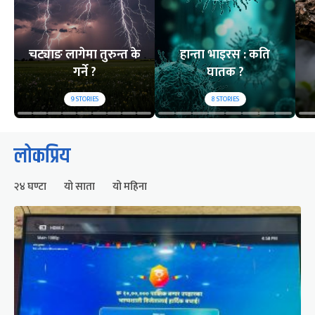
चट्याङ लागेमा तुरुन्त के
हान्ता भाइरस : कति
गर्ने ?
घातक ?
9
STORIES
8
STORIES
लोकप्रिय
२४ घण्टा
यो साता
यो महिना