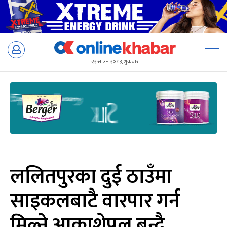
Skip
to
२२ साउन २०८३, शुक्रबार
content
ललितपुरका दुई ठाउँमा
साइकलबाटै वारपार गर्न
मिल्ने आकाशेपुल बन्दै