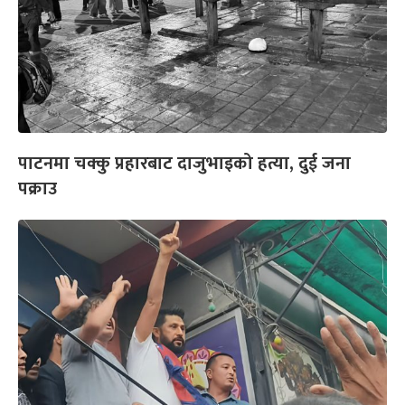
पाटनमा चक्कु प्रहारबाट दाजुभाइको हत्या, दुई जना
पक्राउ