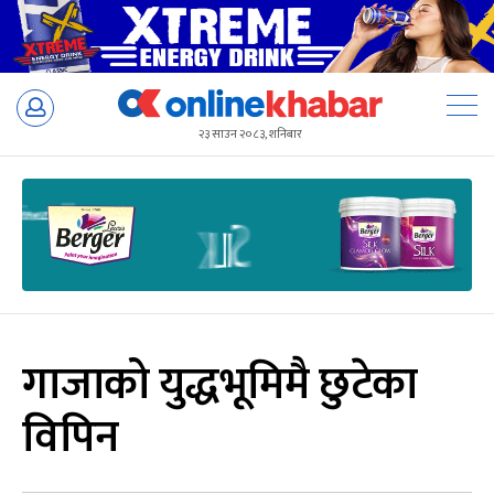
Skip
to
२३ साउन २०८३, शनिबार
content
गाजाको युद्धभूमिमै छुटेका
विपिन