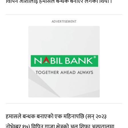
विपिन जोशीलाई हमासले बन्धक बनाएर लगेको थियो ।
हमासले बन्धक बनाएको एक महिनापछि (सन् २०२३
नोभेम्बर १७) विपिन गाजा क्षेत्रको अल शिफा अस्पतालमा