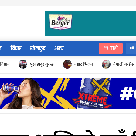
न
विचार
खेलकुद
अन्य
पात्रो
रतिष्ठान
पुरबहादुर गुरुङ
नाइट भिजन
नेपाली काँग्रेस