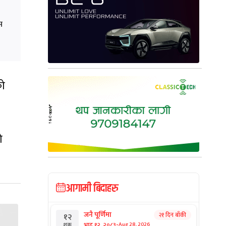
स
को
ो
आगामी बिदाहरु
जनै पूर्णिमा
२१ दिन बाँकी
१२
-
भाद्र १२, २०८३
Aug 28, 2026
शुक्र