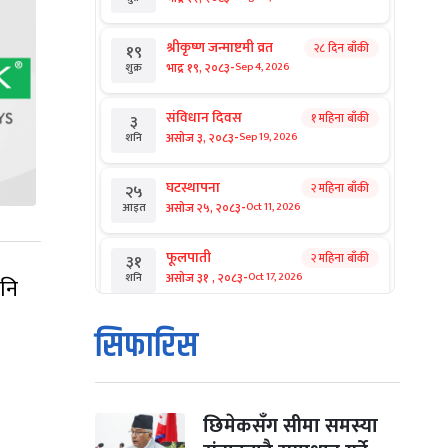
श्रीकृष्ण जन्माष्टमी व्रत
२८ दिन बाँकी
१९
-
भाद्र १९, २०८३
Sep 4, 2026
शुक्र
संविधान दिवस
१ महिना बाँकी
३
-
असोज ३, २०८३
Sep 19, 2026
शनि
घटस्थापना
२ महिना बाँकी
२५
-
असोज २५, २०८३
Oct 11, 2026
आइत
फूलपाती
२ महिना बाँकी
३१
-
असोज ३१ , २०८३
Oct 17, 2026
शनि
पनि
कार्तिक सङ्क्रान्ति
२ महिना बाँकी
१
सिफारिस
-
कार्तिक १, २०८३
Oct 18, 2026
आइत
महानवमी
२ महिना बाँकी
३
-
कार्तिक ३, २०८३
Oct 20, 2026
मंगल
छिमेकसँग सीमा समस्या