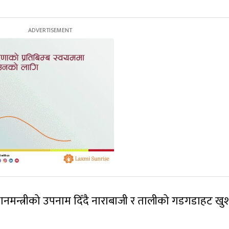
रधानमन्त्रीको उपनाम दिँदै नाराबाजी र तालीको गडगडाहट खु