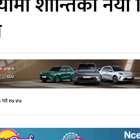
ियामा शान्तिको नयाँ
प
 गते १७:४७