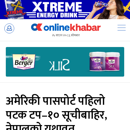
Skip
to
२५ साउन २०८३, सोमबार
content
अमेरिकी पासपोर्ट पहिलो
पटक टप–१० सूचीबाहिर,
नेपालको यथावत