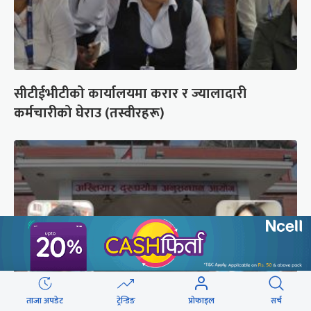
सीटीईभीटीको कार्यालयमा करार र ज्यालादारी
कर्मचारीको घेराउ (तस्वीरहरू)
ताजा अपडेट
ट्रेन्डिङ
प्रोफाइल
सर्च