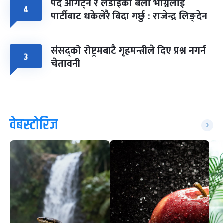
पद ओगट्ने र लडाइँका बेला भाग्नेलाई
४
पार्टीबाट धकेलेरै बिदा गर्छु : राजेन्द्र लिङ्देन
संसद्को रोष्ट्रमबाटै गृहमन्त्रीले दिए प्रश्न नगर्न
३
चेतावनी
वेबस्टोरिज