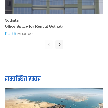
Gothatar
S
Office Space for Rent at Gothatar
H
Rs. 55
R
Per Sq.Feet
‹
›
सम्बन्धित खबर