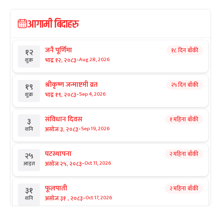
आगामी बिदाहरु
जनै पूर्णिमा
१८ दिन बाँकी
१२
-
भाद्र १२, २०८३
Aug 28, 2026
शुक्र
श्रीकृष्ण जन्माष्टमी व्रत
२५ दिन बाँकी
१९
-
भाद्र १९, २०८३
Sep 4, 2026
शुक्र
संविधान दिवस
१ महिना बाँकी
३
-
असोज ३, २०८३
Sep 19, 2026
शनि
घटस्थापना
२ महिना बाँकी
२५
-
असोज २५, २०८३
Oct 11, 2026
आइत
फूलपाती
२ महिना बाँकी
३१
-
असोज ३१ , २०८३
Oct 17, 2026
शनि