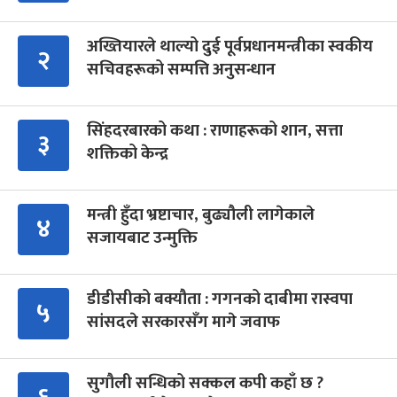
अख्तियारले थाल्यो दुई पूर्वप्रधानमन्त्रीका स्वकीय
२
सचिवहरूको सम्पत्ति अनुसन्धान
सिंहदरबारको कथा : राणाहरूको शान, सत्ता
३
शक्तिको केन्द्र
मन्त्री हुँदा भ्रष्टाचार, बुढ्यौली लागेकाले
४
सजायबाट उन्मुक्ति
डीडीसीको बक्यौता : गगनको दाबीमा रास्वपा
५
सांसदले सरकारसँग मागे जवाफ
सुगौली सन्धिको सक्कल कपी कहाँ छ ?