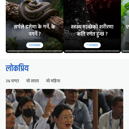
सर्पले डसेमा के गर्ने, के
स्वस्थ मान्छेको शरीरमा
ए
नगर्ने ?
कति रगत हुन्छ ?
6
STORIES
7
STORIES
लोकप्रिय
२४ घण्टा
यो साता
यो महिना