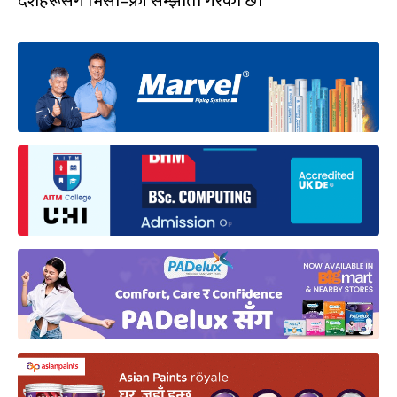
देशहरूसँग भिसा–फ्री सम्झौता गरेको छ।