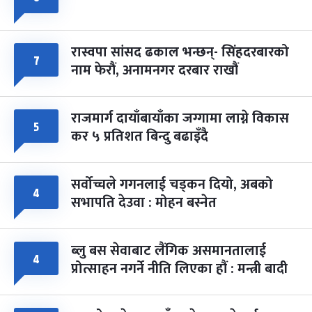
-
चैत्र ८, २०८३
Mar 22, 2027
सोम
रास्वपा सांसद ढकाल भन्छन्- सिंहदरबारको
७
नाम फेरौं, अनामनगर दरबार राखौं
राजमार्ग दायाँबायाँका जग्गामा लाग्ने विकास
५
कर ५ प्रतिशत बिन्दु बढाइँदै
सर्वोच्चले गगनलाई चड्कन दियो, अबको
४
सभापति देउवा : मोहन बस्नेत
ब्लु बस सेवाबाट लैंगिक असमानतालाई
४
प्रोत्साहन नगर्ने नीति लिएका हौं : मन्त्री बादी