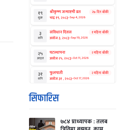
श्रीकृष्ण जन्माष्टमी व्रत
२७ दिन बाँकी
१९
-
भाद्र १९, २०८३
Sep 4, 2026
शुक्र
संविधान दिवस
१ महिना बाँकी
३
-
असोज ३, २०८३
Sep 19, 2026
शनि
घटस्थापना
२ महिना बाँकी
२५
-
असोज २५, २०८३
Oct 11, 2026
आइत
फूलपाती
२ महिना बाँकी
३१
-
असोज ३१ , २०८३
Oct 17, 2026
शनि
कार्तिक सङ्क्रान्ति
२ महिना बाँकी
१
सिफारिस
-
कार्तिक १, २०८३
Oct 18, 2026
आइत
महानवमी
२ महिना बाँकी
३
-
कार्तिक ३, २०८३
Oct 20, 2026
मंगल
७८४ प्राध्यापक : तलब
त्रिविमा बुझ्छन्, काम