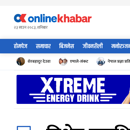
Skip
to
content
२३ साउन २०८३, शनिबार
होमपेज
समाचार
बिजनेस
जीवनशैली
मनोरञ्ज
शेरबहादुर देउवा
एमाले-संकट
नेपाल प्रज्ञा प्रत