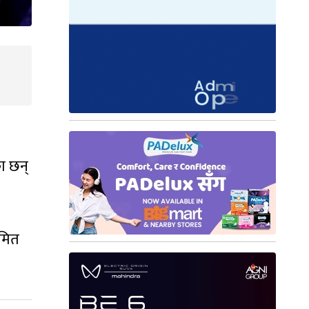
ा छन्
यमित