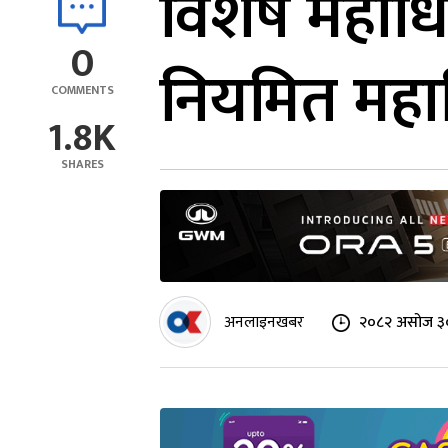
विशेष महाधिव
0
नियमित महाध
COMMENTS
1.8K
SHARES
अनलाइनखबर
२०८२ असोज ३०