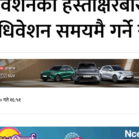
शेनको हस्ताक्षरबारे 
िवेशन समयमै गर्ने 
 गते १६:५१