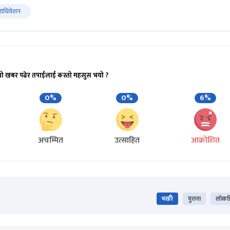
हाधिवेशन
यो खबर पढेर तपाईलाई कस्तो महसुस भयो ?
0%
0%
6%
अचम्मित
उत्साहित
आक्रोशित
भर्खरै
पुराना
लोकप्