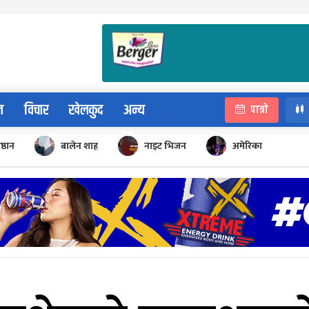
न
विचार
खेलकुद
अन्य
पात्रो
िष्ठान
बालेन शाह
नाइट भिजन
अमेरिका