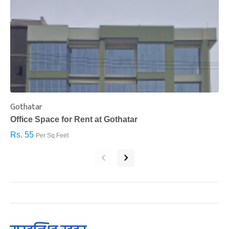
Gothatar
S
Office Space for Rent at Gothatar
H
Rs. 55
R
Per Sq.Feet
‹
›