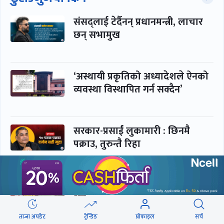
संसद्लाई टेर्दैनन् प्रधानमन्त्री, लाचार
छन् सभामुख
‘अस्थायी प्रकृतिको अध्यादेशले ऐनको
व्यवस्था विस्थापित गर्न सक्दैन’
सरकार-प्रसाईं लुकामारी : छिनमै
पक्राउ, तुरुन्तै रिहा
‘कामचलाउ’ नेतृत्वले थलियो स्वास्थ्य
क्षेत्र
ताजा अपडेट
ट्रेन्डिङ
प्रोफाइल
सर्च