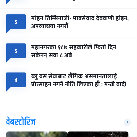
मोहन तिम्सिनाजी- मार्क्सवाद देववाणी होइन,
५
अपव्याख्या नगरौं
महानगरका १८७ सहकारीले फिर्ता दिन
५
सकेनन् सवा ८ अर्ब
ब्लु बस सेवाबाट लैंगिक असमानतालाई
४
प्रोत्साहन नगर्ने नीति लिएका हौं : मन्त्री बादी
वेबस्टोरिज