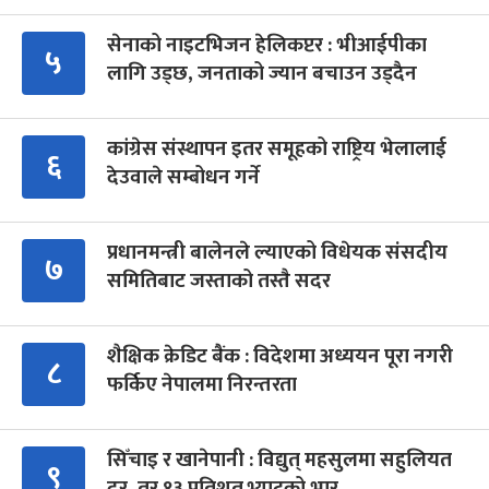
सेनाको नाइटभिजन हेलिकप्टर : भीआईपीका
५
लागि उड्छ, जनताको ज्यान बचाउन उड्दैन
कांग्रेस संस्थापन इतर समूहको राष्ट्रिय भेलालाई
६
देउवाले सम्बोधन गर्ने
प्रधानमन्त्री बालेनले ल्याएको विधेयक संसदीय
७
समितिबाट जस्ताको तस्तै सदर
शैक्षिक क्रेडिट बैंक : विदेशमा अध्ययन पूरा नगरी
८
फर्किए नेपालमा निरन्तरता
सिँचाइ र खानेपानी : विद्युत् महसुलमा सहुलियत
९
दर, तर १३ प्रतिशत भ्याटको भार