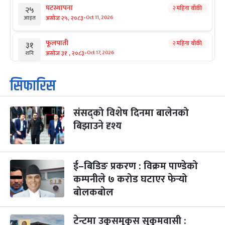
घटस्थापना
२ महिना बाँकी
२५
-
असोज २५, २०८३
Oct 11, 2026
आइत
फूलपाती
२ महिना बाँकी
३१
-
असोज ३१ , २०८३
Oct 17, 2026
शनि
कार्तिक सङ्क्रान्ति
२ महिना बाँकी
१
सिफारिस
-
कार्तिक १, २०८३
Oct 18, 2026
आइत
संसद्को विशेष दिनमा बालेनको
महानवमी
२ महिना बाँकी
३
-
बिझाउने दृश्य
कार्तिक ३, २०८३
Oct 20, 2026
मंगल
विजयादशमी
२ महिना बाँकी
४
-
कार्तिक ४, २०८३
Oct 21, 2026
बुध
ई–बिडिङ प्रकरण : विक्रम पाण्डेको
कम्पनीले ७ करोड घटाएर फेर्‍यो
पापा‌ङ्कुशा एकादशी व्रत
२ महिना बाँकी
५
बोलकबोल
-
कार्तिक ५, २०८३
Oct 22, 2026
बिहि
टेन्टमा उकुसमुकुस सुकुमवासी :
कुकुर तिहार
३ महिना बाँकी
२२