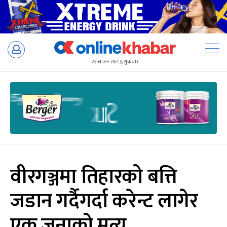
Skip
to
२२ साउन २०८३, शुक्रबार
content
वीरगञ्जमा तिहारको बत्ति
जडान गर्दैगर्दा करेन्ट लागेर
एक जनाको मृत्यु