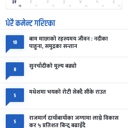
ग्याल्पो ल्होसार
७ महिना बाँकी
२५
३१
१
२
३
४
५
६
-
फाल्गुन २५, २०८३
Mar 9, 2027
मंगल
16
17
18
19
20
21
22
धेरै कमेन्ट गरिएका
पूर्णिमा व्रत
७ महिना बाँकी
७
-
चैत्र ७, २०८३
Mar 21, 2027
आइत
बाम माछाको रहस्यमय जीवन : नदीका
फागुपूर्णिमा
७ महिना बाँकी
८
१०
पाहुना, समुद्रका सन्तान
-
चैत्र ८, २०८३
Mar 22, 2027
सोम
सुनचाँदीको मूल्य बढ्यो
८
मधेशमा भयको रोटी सेक्दै सीके राउत
५
राजमार्ग दायाँबायाँका जग्गामा लाग्ने विकास
५
कर ५ प्रतिशत बिन्दु बढाइँदै