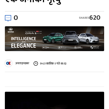
0
620
SHARES
अनलाइनखबर
२०८२ कात्तिक २ गते ११:२३