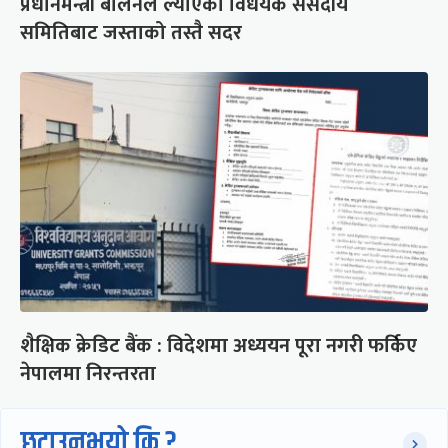
प्रधानमन्त्री बालेनले ल्याएको विधेयक संसदीय
समितिबाट जस्ताको तस्तै सदर
शैक्षिक क्रेडिट बैंक : विदेशमा अध्ययन पूरा नगरी फर्किए
नेपालमा निरन्तरता
छुटाउनुभयो कि ?