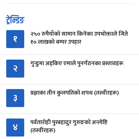
ट्रेन्डिङ
२५० रुपैयाँको सामान किनेका उपभोक्ताले जिते
१
१० लाखको बम्पर उपहार
गुन्डुमा अड्किए एमाले पुनर्गठनका प्रस्तावहरू
२
प्रज्ञाका तीन कुलपतिको शपथ (तस्वीरहरू)
३
पर्वतारोही पुरबहादुर गुरुङको अन्त्येष्टि
४
(तस्वीरहरू)