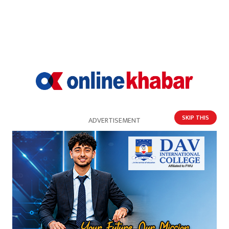
33%
0%
33%
0%
खुसी
दुःखी
अचम्मित
उत्साहित
33%
SKIP THIS
ADVERTISEMENT
आक्रोशित
प्रतिक्रिया
भर्खरै
पुराना
लोकप्रिय