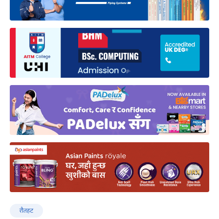
रौतहट