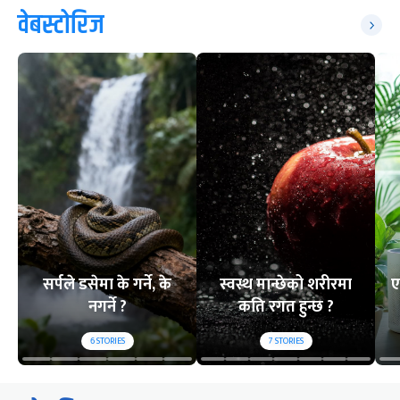
वेबस्टोरिज
सर्पले डसेमा के गर्ने, के
स्वस्थ मान्छेको शरीरमा
ए
नगर्ने ?
कति रगत हुन्छ ?
6
STORIES
7
STORIES