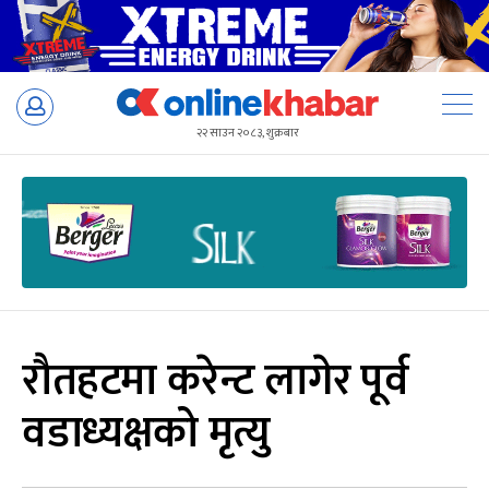
Skip
to
२२ साउन २०८३, शुक्रबार
content
रौतहटमा करेन्ट लागेर पूर्व
वडाध्यक्षको मृत्यु