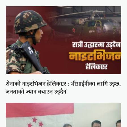
सेनाको नाइटभिजन हेलिकप्टर : भीआईपीका लागि उड्छ,
जनताको ज्यान बचाउन उड्दैन