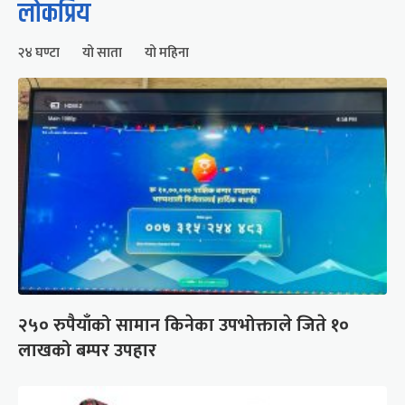
लोकप्रिय
२४ घण्टा
यो साता
यो महिना
२५० रुपैयाँको सामान किनेका उपभोक्ताले जिते १०
लाखको बम्पर उपहार