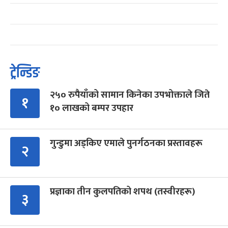
ट्रेन्डिङ
२५० रुपैयाँको सामान किनेका उपभोक्ताले जिते
१
१० लाखको बम्पर उपहार
गुन्डुमा अड्किए एमाले पुनर्गठनका प्रस्तावहरू
२
प्रज्ञाका तीन कुलपतिको शपथ (तस्वीरहरू)
३