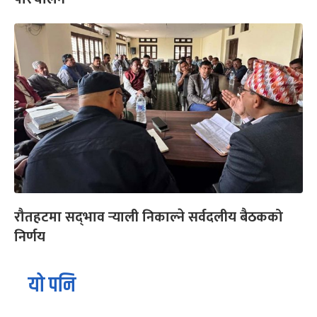
रौतहटमा सद्‌भाव र्‍याली निकाल्ने सर्वदलीय बैठकको
निर्णय
यो पनि