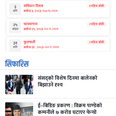
संविधान दिवस
१ महिना बाँकी
३
-
असोज ३, २०८३
Sep 19, 2026
शनि
घटस्थापना
२ महिना बाँकी
२५
-
असोज २५, २०८३
Oct 11, 2026
आइत
फूलपाती
२ महिना बाँकी
३१
-
असोज ३१ , २०८३
Oct 17, 2026
शनि
कार्तिक सङ्क्रान्ति
२ महिना बाँकी
१
सिफारिस
-
कार्तिक १, २०८३
Oct 18, 2026
आइत
संसद्को विशेष दिनमा बालेनको
महानवमी
२ महिना बाँकी
३
-
बिझाउने दृश्य
कार्तिक ३, २०८३
Oct 20, 2026
मंगल
विजयादशमी
२ महिना बाँकी
४
-
कार्तिक ४, २०८३
Oct 21, 2026
बुध
ई–बिडिङ प्रकरण : विक्रम पाण्डेको
कम्पनीले ७ करोड घटाएर फेर्‍यो
पापा‌ङ्कुशा एकादशी व्रत
२ महिना बाँकी
५