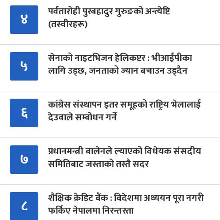
पर्वतारोही पुरबहादुर गुरुङको अन्त्येष्टि
४
(तस्वीरहरू)
सेनाको नाइटभिजन हेलिकप्टर : भीआईपीका
५
लागि उड्छ, जनताको ज्यान बचाउन उड्दैन
कांग्रेस संस्थापन इतर समूहको राष्ट्रिय भेलालाई
६
देउवाले सम्बोधन गर्ने
प्रधानमन्त्री बालेनले ल्याएको विधेयक संसदीय
७
समितिबाट जस्ताको तस्तै सदर
शैक्षिक क्रेडिट बैंक : विदेशमा अध्ययन पूरा नगरी
८
फर्किए नेपालमा निरन्तरता