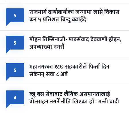
राजमार्ग दायाँबायाँका जग्गामा लाग्ने विकास
५
कर ५ प्रतिशत बिन्दु बढाइँदै
मोहन तिम्सिनाजी- मार्क्सवाद देववाणी होइन,
५
अपव्याख्या नगरौं
महानगरका १८७ सहकारीले फिर्ता दिन
५
सकेनन् सवा ८ अर्ब
ब्लु बस सेवाबाट लैंगिक असमानतालाई
४
प्रोत्साहन नगर्ने नीति लिएका हौं : मन्त्री बादी