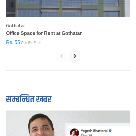
Gothatar
S
Office Space for Rent at Gothatar
H
Rs. 55
R
Per Sq.Feet
‹
›
सम्बन्धित खबर