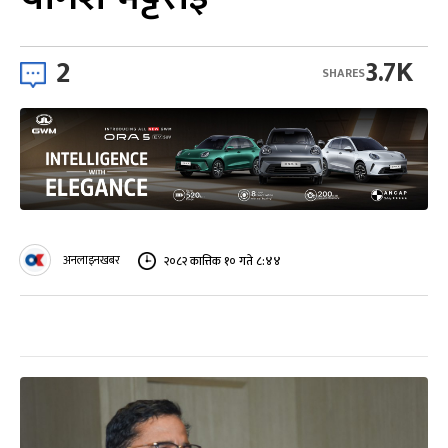
2
3.7K
SHARES
अनलाइनखबर
२०८२ कात्तिक १० गते ८:४४