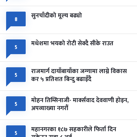
सुनचाँदीको मूल्य बढ्यो
८
मधेशमा भयको रोटी सेक्दै सीके राउत
५
राजमार्ग दायाँबायाँका जग्गामा लाग्ने विकास
५
कर ५ प्रतिशत बिन्दु बढाइँदै
मोहन तिम्सिनाजी- मार्क्सवाद देववाणी होइन,
५
अपव्याख्या नगरौं
महानगरका १८७ सहकारीले फिर्ता दिन
५