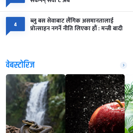
सकेनन् सवा ८ अर्ब
ब्लु बस सेवाबाट लैंगिक असमानतालाई
४
प्रोत्साहन नगर्ने नीति लिएका हौं : मन्त्री बादी
वेबस्टोरिज