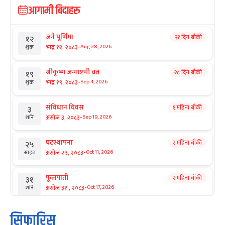
आगामी बिदाहरु
जनै पूर्णिमा
२१ दिन बाँकी
१२
-
भाद्र १२, २०८३
Aug 28, 2026
शुक्र
श्रीकृष्ण जन्माष्टमी व्रत
२८ दिन बाँकी
१९
-
भाद्र १९, २०८३
Sep 4, 2026
शुक्र
संविधान दिवस
१ महिना बाँकी
३
-
असोज ३, २०८३
Sep 19, 2026
शनि
घटस्थापना
२ महिना बाँकी
२५
-
असोज २५, २०८३
Oct 11, 2026
आइत
फूलपाती
२ महिना बाँकी
३१
-
असोज ३१ , २०८३
Oct 17, 2026
शनि
कार्तिक सङ्क्रान्ति
२ महिना बाँकी
१
सिफारिस
-
कार्तिक १, २०८३
Oct 18, 2026
आइत