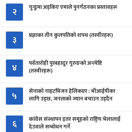
गुन्डुमा अड्किए एमाले पुनर्गठनका प्रस्तावहरू
२
प्रज्ञाका तीन कुलपतिको शपथ (तस्वीरहरू)
३
पर्वतारोही पुरबहादुर गुरुङको अन्त्येष्टि
४
(तस्वीरहरू)
सेनाको नाइटभिजन हेलिकप्टर : भीआईपीका
५
लागि उड्छ, जनताको ज्यान बचाउन उड्दैन
कांग्रेस संस्थापन इतर समूहको राष्ट्रिय भेलालाई
६
देउवाले सम्बोधन गर्ने