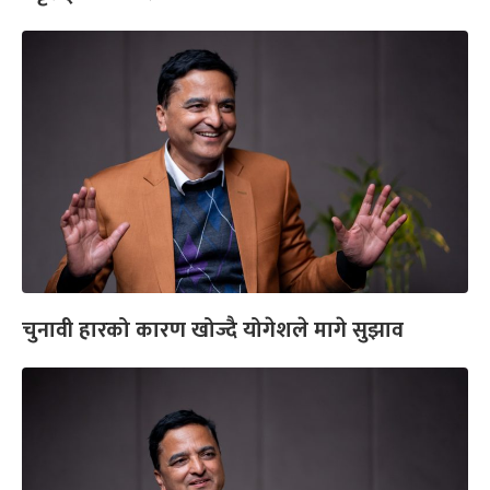
चुनावी हारको कारण खोज्दै योगेशले मागे सुझाव