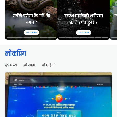
सर्पले डसेमा के गर्ने, के
स्वस्थ मान्छेको शरीरमा
ए
नगर्ने ?
कति रगत हुन्छ ?
6
STORIES
7
STORIES
लोकप्रिय
२४ घण्टा
यो साता
यो महिना