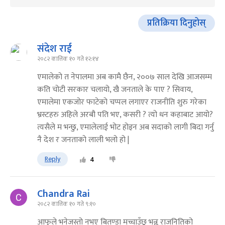
प्रतिक्रिया दिनुहोस्
संदेश राई
२०८२ कात्तिक १० गते १२:१४
एमालेको त नेपालमा अब कामै छैन, २००७ साल देखि आजसम्म
कति चोटी सरकार चलायो, खै जनताले के पाए ? सिवाय,
एमालेमा एकजोर फाटेको चप्पल लगाएर राजनीति शुरु गरेका
भ्रस्टहरु अहिले अरबौ पति भए, कसरी ? त्यो धन कहाबाट आयो?
त्यसैले म भन्छु, एमालेलाई भोट होइन अब सदाको लागी बिदा गर्नु
नै देश र जनताको लाली भलो हो |
Reply
4
Chandra Rai
२०८२ कात्तिक १० गते ९:१०
आफूले भनेजस्तो नभए बितण्डा मच्चाउँछु भन्नू राजनितिको