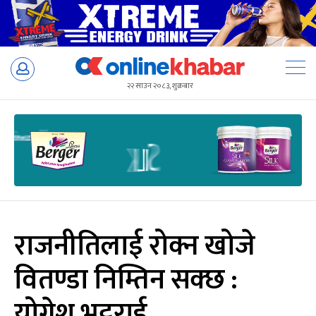
Skip
to
२२ साउन २०८३, शुक्रबार
content
राजनीतिलाई रोक्न खोजे
वितण्डा निम्तिन सक्छ :
योगेश भट्टराई