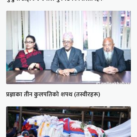
प्रज्ञाका तीन कुलपतिको शपथ (तस्वीरहरू)