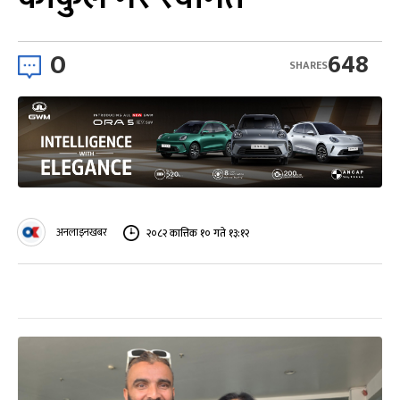
0
648
SHARES
अनलाइनखबर
२०८२ कात्तिक १० गते १३:१२