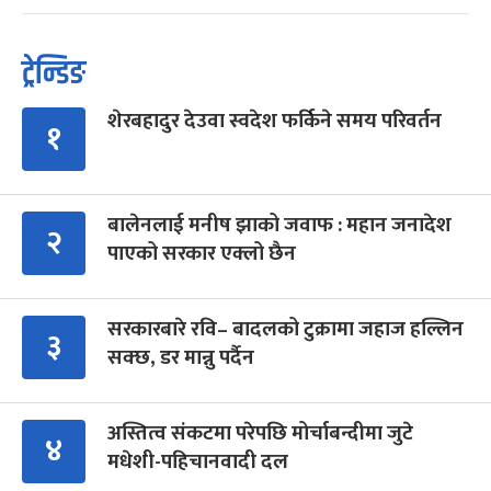
ट्रेन्डिङ
शेरबहादुर देउवा स्वदेश फर्किने समय परिवर्तन
१
बालेनलाई मनीष झाको जवाफ : महान जनादेश
२
पाएको सरकार एक्लो छैन
सरकारबारे रवि– बादलको टुक्रामा जहाज हल्लिन
३
सक्छ, डर मान्नु पर्दैन
अस्तित्व संकटमा परेपछि मोर्चाबन्दीमा जुटे
४
मधेशी-पहिचानवादी दल