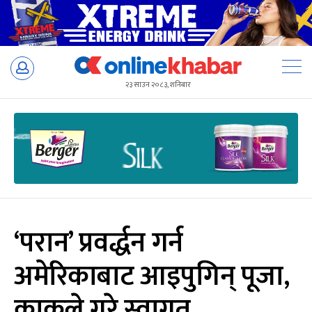
Skip
to
२३ साउन २०८३, शनिबार
content
‘परान’ प्रवर्द्धन गर्न
अमेरिकाबाट आइपुगिन् पूजा,
काकुले गरे स्वागत