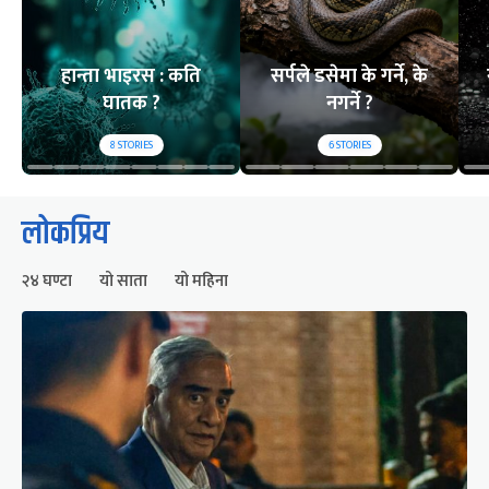
हान्ता भाइरस : कति
सर्पले डसेमा के गर्ने, के
घातक ?
नगर्ने ?
8
STORIES
6
STORIES
लोकप्रिय
२४ घण्टा
यो साता
यो महिना