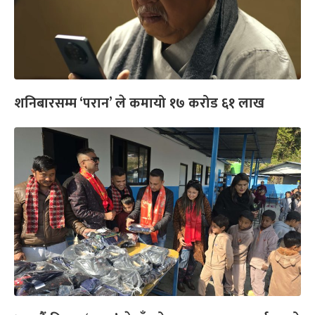
शनिबारसम्म ‘परान’ ले कमायो १७ करोड ६१ लाख