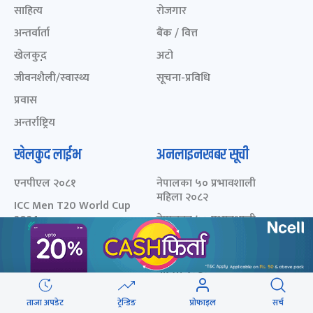
साहित्य
रोजगार
अन्तर्वार्ता
बैंक / वित्त
खेलकुद़़
अटो
जीवनशैली/स्वास्थ्य
सूचना-प्रविधि
प्रवास
अन्तर्राष्ट्रिय
खेलकुद लाईभ
अनलाइनखबर सूची
एनपीएल २०८१
नेपालका ५० प्रभावशाली
महिला २०८२
ICC Men T20 World Cup
2024
नेपालका ५० प्रभावशाली
महिला २०८१
IPL 2024
नेपालका ५० प्रभावशाली
Aaha RARA Pokhara
महिला २०८०
gold cup
चालीस मुनिका चालीस- २०८३
Nepal Super League -
ताजा अपडेट
ट्रेन्डिङ
प्रोफाइल
सर्च
- छनोट मनोनयन फर्म