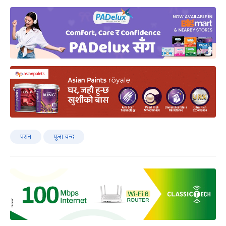
परान
पूजा चन्द