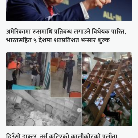
अमेरिकामा रूसमाथि प्रतिबन्ध लगाउने विधेयक पारित,
भारतसहित ५ देशमा शतप्रतिशत भन्सार शुल्क
दिउँसो डाक्टर, नर्स कुटिएको कालीकोटको पलाँता