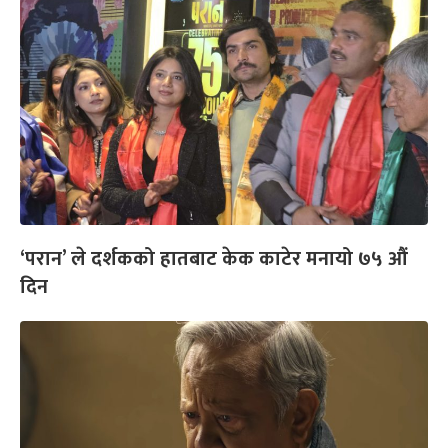
‘परान’ ले दर्शकको हातबाट केक काटेर मनायो ७५ औं
दिन