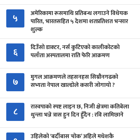
अमेरिकामा रूसमाथि प्रतिबन्ध लगाउने विधेयक
५
पारित, भारतसहित ५ देशमा शतप्रतिशत भन्सार
शुल्क
दिउँसो डाक्टर, नर्स कुटिएको कालीकोटको
६
पलाँता अस्पतालमा राति फेरि आक्रमण
मुगल आक्रमणले तहसनहस सिम्रौनगढको
७
सभ्यता नेपाल खाल्डोले कसरी जोगायो ?
रास्वपाको स्पष्ट लाइन छ, निजी क्षेत्रमा कतिबेला
८
थुन्ला भन्ने त्रास हुन दिन हुँदैन : रवि लामिछाने
उहिलेको ‘बर्दीबास चोक’ अहिले मधेशकै