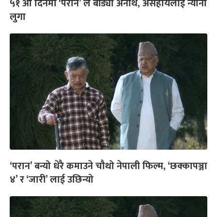
५१ औं दिनमा ‘परान’ ले बाँड्यो अनाथ, असहायलाई न्यानो
लुगा
‘परान’ बन्यो धेरै कमाउने चौथो नेपाली फिल्म, ‘छक्कापञ्जा
४’ र ‘जारी’ लाई उछिन्यो