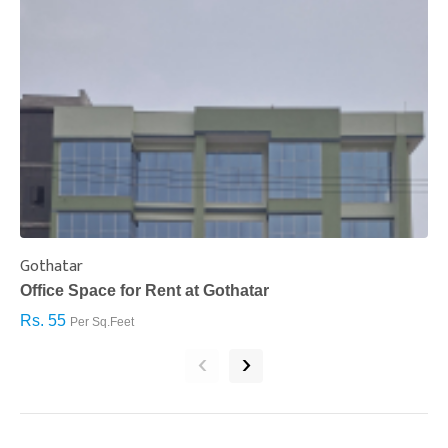
Gothatar
S
Office Space for Rent at Gothatar
H
Rs. 55
R
Per Sq.Feet
‹
›