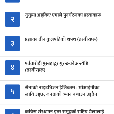
गुन्डुमा अड्किए एमाले पुनर्गठनका प्रस्तावहरू
२
प्रज्ञाका तीन कुलपतिको शपथ (तस्वीरहरू)
३
पर्वतारोही पुरबहादुर गुरुङको अन्त्येष्टि
४
(तस्वीरहरू)
सेनाको नाइटभिजन हेलिकप्टर : भीआईपीका
५
लागि उड्छ, जनताको ज्यान बचाउन उड्दैन
कांग्रेस संस्थापन इतर समूहको राष्ट्रिय भेलालाई