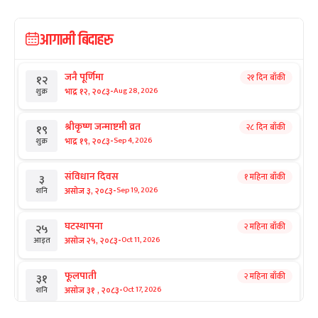
आगामी बिदाहरु
जनै पूर्णिमा
२१ दिन बाँकी
१२
-
भाद्र १२, २०८३
Aug 28, 2026
शुक्र
श्रीकृष्ण जन्माष्टमी व्रत
२८ दिन बाँकी
१९
-
भाद्र १९, २०८३
Sep 4, 2026
शुक्र
संविधान दिवस
१ महिना बाँकी
३
-
असोज ३, २०८३
Sep 19, 2026
शनि
घटस्थापना
२ महिना बाँकी
२५
-
असोज २५, २०८३
Oct 11, 2026
आइत
फूलपाती
२ महिना बाँकी
३१
-
असोज ३१ , २०८३
Oct 17, 2026
शनि