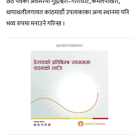
छठ पर्वका अवसरमा गुह्येश्वरी–गौरीघाट, कमलपोखरी,
थापाथलीलगायत काठमाडौं उपत्यकाका अन्य स्थानमा पनि
भव्य रुपमा मनाउने गरिन्छ ।