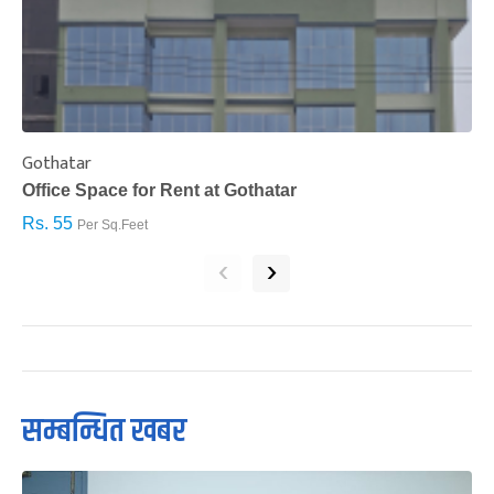
Gothatar
S
Office Space for Rent at Gothatar
H
Rs. 55
R
Per Sq.Feet
‹
›
सम्बन्धित खबर