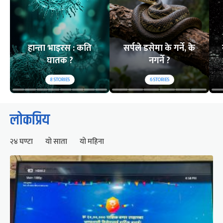
हान्ता भाइरस : कति
सर्पले डसेमा के गर्ने, के
घातक ?
नगर्ने ?
8
STORIES
6
STORIES
लोकप्रिय
२४ घण्टा
यो साता
यो महिना