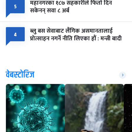
महानगरका १८७ सहकारीले फिर्ता दिन
५
सकेनन् सवा ८ अर्ब
ब्लु बस सेवाबाट लैंगिक असमानतालाई
४
प्रोत्साहन नगर्ने नीति लिएका हौं : मन्त्री बादी
वेबस्टोरिज