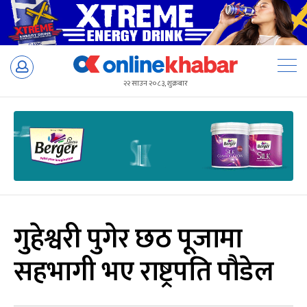
Skip
to
२२ साउन २०८३, शुक्रबार
content
गुहेश्वरी पुगेर छठ पूजामा
सहभागी भए राष्ट्रपति पौडेल