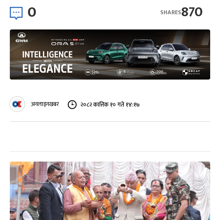
0
870
SHARES
अनलाइनखबर
२०८२ कात्तिक १० गते १४:१७