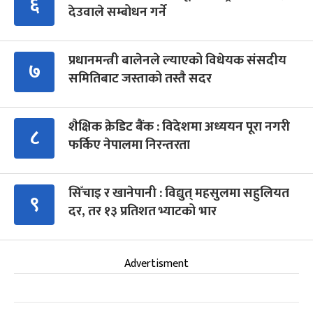
६
देउवाले सम्बोधन गर्ने
प्रधानमन्त्री बालेनले ल्याएको विधेयक संसदीय
७
समितिबाट जस्ताको तस्तै सदर
शैक्षिक क्रेडिट बैंक : विदेशमा अध्ययन पूरा नगरी
८
फर्किए नेपालमा निरन्तरता
सिँचाइ र खानेपानी : विद्युत् महसुलमा सहुलियत
९
दर, तर १३ प्रतिशत भ्याटको भार
Advertisment