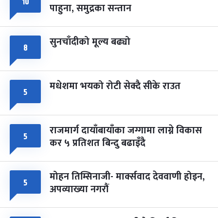
८
१०
पाहुना, समुद्रका सन्तान
-
चैत्र ८, २०८३
Mar 22, 2027
सोम
सुनचाँदीको मूल्य बढ्यो
८
मधेशमा भयको रोटी सेक्दै सीके राउत
५
राजमार्ग दायाँबायाँका जग्गामा लाग्ने विकास
५
कर ५ प्रतिशत बिन्दु बढाइँदै
मोहन तिम्सिनाजी- मार्क्सवाद देववाणी होइन,
५
अपव्याख्या नगरौं