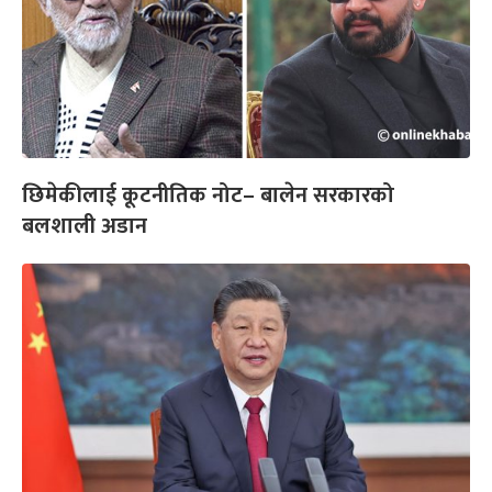
छिमेकीलाई कूटनीतिक नोट– बालेन सरकारको
बलशाली अडान