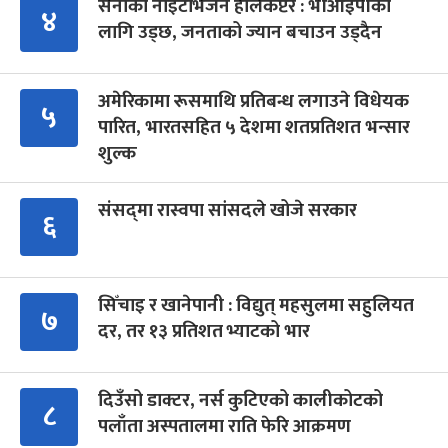
सेनाको नाइटभिजन हेलिकप्टर : भीआईपीका
४
लागि उड्छ, जनताको ज्यान बचाउन उड्दैन
अमेरिकामा रूसमाथि प्रतिबन्ध लगाउने विधेयक
५
पारित, भारतसहित ५ देशमा शतप्रतिशत भन्सार
शुल्क
संसद्‍मा रास्वपा सांसदले खोजे सरकार
६
सिँचाइ र खानेपानी : विद्युत् महसुलमा सहुलियत
७
दर, तर १३ प्रतिशत भ्याटको भार
दिउँसो डाक्टर, नर्स कुटिएको कालीकोटको
८
पलाँता अस्पतालमा राति फेरि आक्रमण