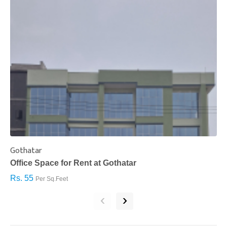
Gothatar
S
Office Space for Rent at Gothatar
H
Rs. 55
R
Per Sq.Feet
‹
›