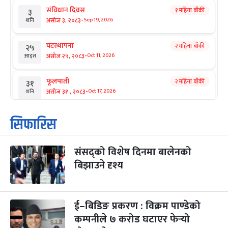
संविधान दिवस
१ महिना बाँकी
३
-
असोज ३, २०८३
Sep 19, 2026
शनि
घटस्थापना
२ महिना बाँकी
२५
-
असोज २५, २०८३
Oct 11, 2026
आइत
फूलपाती
२ महिना बाँकी
३१
-
असोज ३१ , २०८३
Oct 17, 2026
शनि
कार्तिक सङ्क्रान्ति
२ महिना बाँकी
१
सिफारिस
-
कार्तिक १, २०८३
Oct 18, 2026
आइत
संसद्को विशेष दिनमा बालेनको
महानवमी
२ महिना बाँकी
३
-
बिझाउने दृश्य
कार्तिक ३, २०८३
Oct 20, 2026
मंगल
विजयादशमी
२ महिना बाँकी
४
-
कार्तिक ४, २०८३
Oct 21, 2026
बुध
ई–बिडिङ प्रकरण : विक्रम पाण्डेको
कम्पनीले ७ करोड घटाएर फेर्‍यो
पापा‌ङ्कुशा एकादशी व्रत
२ महिना बाँकी
५