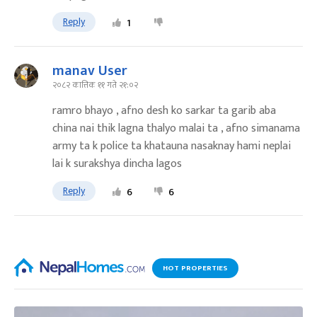
Reply
1
manav User
२०८२ कात्तिक ११ गते २१:०२
ramro bhayo , afno desh ko sarkar ta garib aba
china nai thik lagna thalyo malai ta , afno simanama
army ta k police ta khatauna nasaknay hami neplai
lai k surakshya dincha lagos
Reply
6
6
HOT PROPERTIES