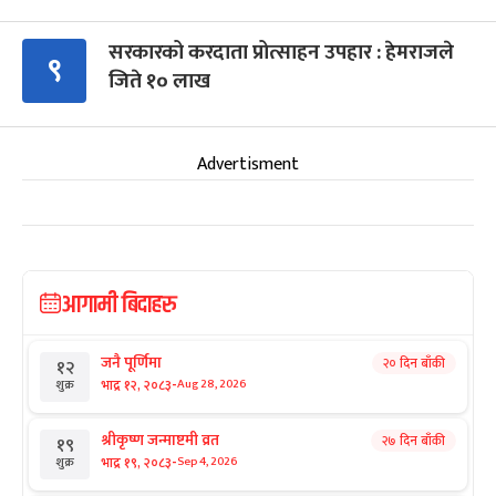
सरकारको करदाता प्रोत्साहन उपहार : हेमराजले
९
जिते १० लाख
Advertisment
आगामी बिदाहरु
जनै पूर्णिमा
२० दिन बाँकी
१२
-
भाद्र १२, २०८३
Aug 28, 2026
शुक्र
श्रीकृष्ण जन्माष्टमी व्रत
२७ दिन बाँकी
१९
-
भाद्र १९, २०८३
Sep 4, 2026
शुक्र