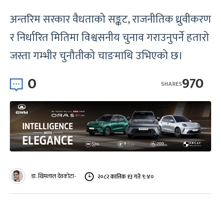
अन्तरिम सरकार वैधताको सङ्कट, राजनीतिक ध्रुवीकरण
र निर्धारित मितिमा विश्वसनीय चुनाव गराउनुपर्ने हतारो
जस्ता गम्भीर चुनौतीको चाङमाथि उभिएको छ।
0
970
SHARES
डा. खिमलाल देवकोटा-
२०८२ कात्तिक १३ गते ९:४०