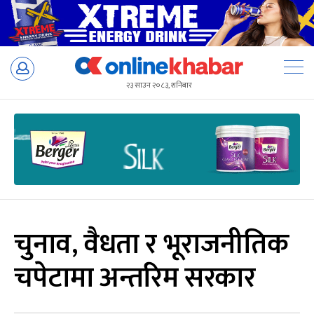
Skip
to
२३ साउन २०८३, शनिबार
content
चुनाव, वैधता र भूराजनीतिक
चपेटामा अन्तरिम सरकार